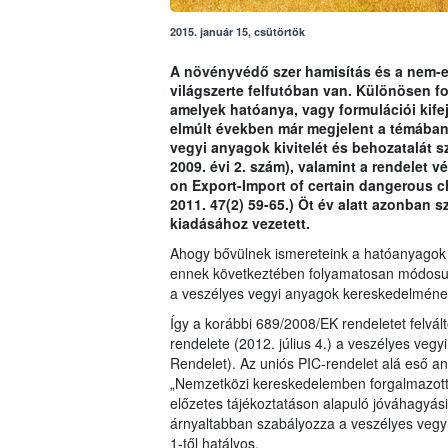
2015. január 15, csütörtök
A növényvédő szer hamisítás és a nem-
világszerte felfutóban van. Különösen fo
amelyek hatóanya, vagy formulációi kife
elmúlt években már megjelent a témában
vegyi anyagok kivitelét és behozatalát 
2009. évi 2. szám), valamint a rendelet
on Export-Import of certain dangerous 
2011. 47(2) 59-65.) Öt év alatt azonban s
kiadásához vezetett.
Ahogy bővülnek ismereteink a hatóanyagok 
ennek következtében folyamatosan módosul 
a veszélyes vegyi anyagok kereskedelméne
Így a korábbi 689/2008/EK rendeletet felvá
rendelete (2012. július 4.) a veszélyes vegy
Rendelet). Az uniós PIC-rendelet alá eső a
„Nemzetközi kereskedelemben forgalmazott
előzetes tájékoztatáson alapuló jóváhagyási
árnyaltabban szabályozza a veszélyes vegyi
1-től hatályos.