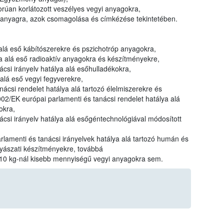
gorúan korlátozott veszélyes vegyi anyagokra,
yi anyagra, azok csomagolása és címkézése tekintetében.
alá eső kábítószerekre és pszichotróp anyagokra,
a alá eső radioaktív anyagokra és készítményekre,
csi irányelv hatálya alá esőhulladékokra,
alá eső vegyi fegyverekre,
ácsi rendelet hatálya alá tartozó élelmiszerekre és
02/EK európai parlamenti és tanácsi rendelet hatálya alá
okra,
csi irányelv hatálya alá esőgéntechnológiával módosított
lamenti és tanácsi irányelvek hatálya alá tartozó humán és
yászati készítményekre, továbbá
t 10 kg-nál kisebb mennyiségű vegyi anyagokra sem.