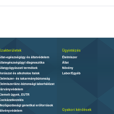
Szakterületek
Ügyintézés
Állat-egészségügy és állatvédelem
Élelmiszer
Állategészségügyi diagnosztika
Állat
Állatgyógyászati termékek
Növény
Borászat és alkoholos italok
Labor/Egyéb
Élelmiszer- és takarmánybiztonság
Élelmiszerlánc-biztonsági laborhálózat
Járványvédelem
Kiemelt ügyek, EUTR
Kockázatkezelés
Mezőgazdasági genetikai erőforrások
Gyakori kérdések
Növényvédelem