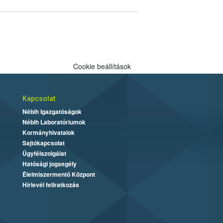
Cookie beállítások
Kapcsolat
Nébih Igazgatóságok
Nébih Laboratóriumok
Kormányhivatalok
Sajtókapcsolat
Ügyfélszolgálat
Hatósági jogsegély
Élelmiszermentő Központ
Hírlevél feliratkozás