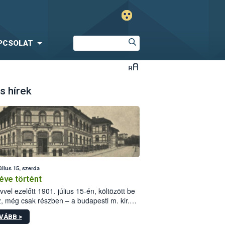
PCSOLAT
s hírek
úlius 15, szerda
éve történt
vvel ezelőtt 1901. július 15-én, költözött be
z, még csak részben – a budapesti m. kir.
i vetőmagvizsgáló állomás a Kis Rókus utca
VÁBB >
ám alatti, Czigler Győző által tervezett új