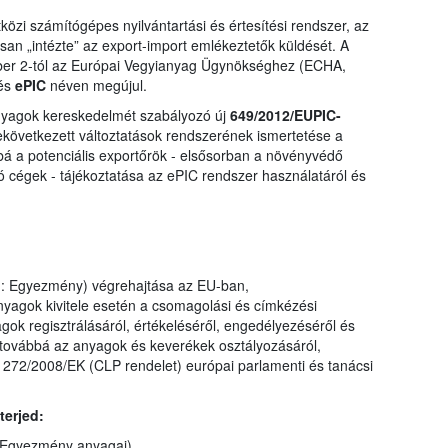
közi számítógépes nyilvántartási és értesítési rendszer, az
n „intézte” az export-import emlékeztetők küldését. A
er 2-tól az Európai Vegyianyag Ügynökséghez (ECHA,
 és
ePIC
néven megújul.
anyagok kereskedelmét szabályozó új
649/2012/EUPIC-
következett változtatások rendszerének ismertetése a
 a potenciális exportőrök - elsősorban a növényvédő
ó cégek - tájékoztatása az ePIC rendszer használatáról és
: Egyezmény) végrehajtása az EU-ban,
yagok kivitele esetén a csomagolási és címkézési
ok regisztrálásáról, értékeléséről, engedélyezéséről és
 továbbá az anyagok és keverékek osztályozásáról,
272/2008/EK (CLP rendelet) európai parlamenti és tanácsi
terjed:
z Egyezmény anyagai),