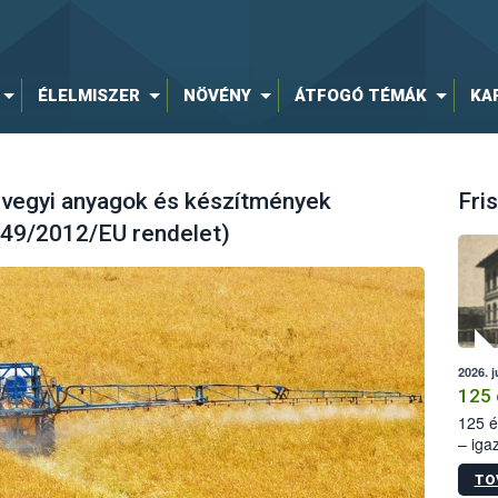
ÉLELMISZER
NÖVÉNY
ÁTFOGÓ TÉMÁK
KA
s vegyi anyagok és készítmények
Fris
(649/2012/EU rendelet)
2026. j
125 
125 é
– iga
állam
TO
15. sz