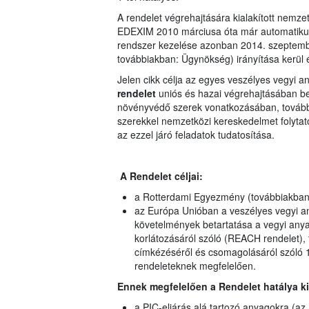
A rendelet végrehajtására kialakított nemzet
EDEXIM 2010 márciusa óta már automatikusa
rendszer kezelése azonban 2014. szeptemb
továbbiakban: Ügynökség) irányítása kerül
Jelen cikk célja az egyes veszélyes vegyi 
rendelet
uniós és hazai végrehajtásában be
növényvédő szerek vonatkozásában, továbbá
szerekkel nemzetközi kereskedelmet folytat
az ezzel járó feladatok tudatosítása.
A Rendelet céljai
:
a Rotterdami Egyezmény (továbbiakban
az Európa Unióban a veszélyes vegyi an
követelmények betartatása a vegyi anyag
korlátozásáról szóló (REACH rendelet),
címkézéséről és csomagolásáról szóló 1
rendeleteknek megfelelően.
Ennek megfelelően a Rendelet hatálya ki
a PIC-eljárás alá tartozó anyagokra (a