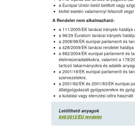
a Európai Unión belül betiltott vagy szi
kivitel esetén valamennyi felsorolt veg
A Rendelet nem alkalmazható
:
a 111/2005/EK tanácsi irányelv hatálya 
a 96/29 Euratom tanácsi irányelv hatály
a 2008/98/EK európai parlamenti és taná
a 428/2009/EK tanácsi rendelet hatálya 
a 882/2004/EK európai parlamenti és tan
élelmiszeradalékokra, valamint a 178/20
tartozó takarmányokra és adalék anyag
a 2001/18/EK európai parlamenti és taná
szervezetekre,
a 2001/82/EK és 2001/83/EK európai par
állatgyógyászati gyógyszerekre és gyóg
a kutatási vagy elemzési célra használ
Letölthető anyagok
649/2012/EU rendelet