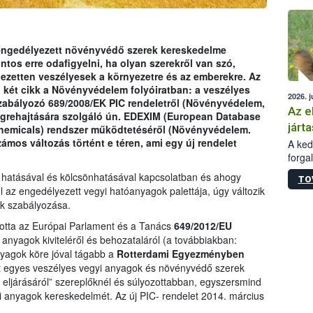
épüle
engedélyezett növényvédő szerek kereskedelme
ntos erre odafigyelni, ha olyan szerekről van szó,
jezetten veszélyesek a környezetre és az emberekre. Az
 két cikk a Növényvédelem folyóiratban: a veszélyes
2026. j
szabályozó 689/2008/EK PIC rendeletről (Növényvédelem,
Az e
 végrehajtására szolgáló ún. EDEXIM (European Database
járta
chemicals) rendszer működtetéséről (Növényvédelem.
zámos változás történt e téren, ami egy új rendelet
A kedv
forga
Korm.
hatásával és kölcsönhatásával kapcsolatban és ahogy
TO
sérül
az engedélyezett vegyi hatóanyagok palettája, úgy változik
felme
k szabályozása.
veszé
Ezen 
ltotta az Európai Parlament és a Tanács
649/2012/EU
vonni
i anyagok kiviteléről és behozataláról (a továbbiakban:
jártas
nyagok köre jóval tágabb a
Rotterdami Egyezményben
 egyes veszélyes vegyi anyagok és növényvédő szerek
 eljárásáról” szereplőknél és súlyozottabban, egyszersmind
 anyagok kereskedelmét. Az új PIC- rendelet 2014. március