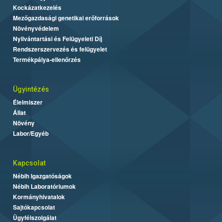
Kockázatkezelés
Mezőgazdasági genetikai erőforrások
Növényvédelem
Nyilvántartási és Felügyeleti Díj
Rendszerszervezés és felügyelet
Termékpálya-ellenőrzés
Ügyintézés
Élelmiszer
Állat
Növény
Labor/Egyéb
Kapcsolat
Nébih Igazgatóságok
Nébih Laboratóriumok
Kormányhivatalok
Sajtókapcsolat
Ügyfélszolgálat