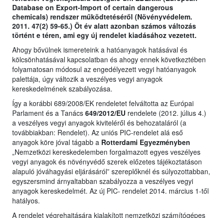
Database on Export-Import of certain dangerous
chemicals) rendszer működtetéséről (Növényvédelem.
2011. 47(2) 59-65.) Öt év alatt azonban számos változás
történt e téren, ami egy új rendelet kiadásához vezetett.
Ahogy bővülnek ismereteink a hatóanyagok hatásával és
kölcsönhatásával kapcsolatban és ahogy ennek következtében
folyamatosan módosul az engedélyezett vegyi hatóanyagok
palettája, úgy változik a veszélyes vegyi anyagok
kereskedelmének szabályozása.
Így a korábbi 689/2008/EK rendeletet felváltotta az Európai
Parlament és a Tanács
649/2012/EU
rendelete (2012. július 4.)
a veszélyes vegyi anyagok kiviteléről és behozataláról (a
továbbiakban: Rendelet). Az uniós PIC-rendelet alá eső
anyagok köre jóval tágabb a
Rotterdami Egyezményben
„Nemzetközi kereskedelemben forgalmazott egyes veszélyes
vegyi anyagok és növényvédő szerek előzetes tájékoztatáson
alapuló jóváhagyási eljárásáról” szereplőknél és súlyozottabban,
egyszersmind árnyaltabban szabályozza a veszélyes vegyi
anyagok kereskedelmét. Az új PIC- rendelet 2014. március 1-től
hatályos.
A rendelet végrehajtására kialakított nemzetközi számítógépes