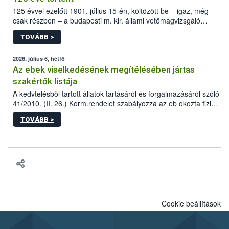
125 évvel ezelőtt 1901. július 15-én, költözött be – igaz, még
csak részben – a budapesti m. kir. állami vetőmagvizsgáló
állomás a Kis Rókus utca 15. szám alatti, Czigler Győző által
TOVÁBB >
tervezett új épületébe.
2026. július 6, hétfő
Az ebek viselkedésének megítélésében jártas
szakértők listája
A kedvtelésből tartott állatok tartásáról és forgalmazásáról szóló
41/2010. (II. 26.) Korm.rendelet szabályozza az eb okozta fizikai
sérülés, illetve ennek veszélye keletkezésekor felmerülő
TOVÁBB >
hatósági feladatokat, valamint a veszélyes eb tartását és annak
engedélyezését. Ezen eljárások során szükség esetén be kell
vonni az ebek viselkedésének megítélésében jártas szakértőt.
Cookie beállítások