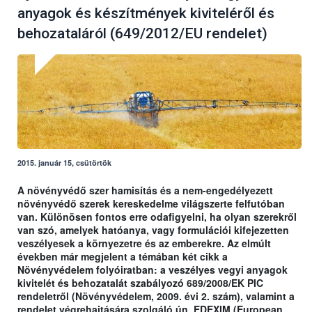
anyagok és készítmények kiviteléről és
behozataláról (649/2012/EU rendelet)
2015. január 15, csütörtök
A növényvédő szer hamisítás és a nem-engedélyezett
növényvédő szerek kereskedelme világszerte felfutóban
van. Különösen fontos erre odafigyelni, ha olyan szerekről
van szó, amelyek hatóanya, vagy formulációi kifejezetten
veszélyesek a környezetre és az emberekre. Az elmúlt
években már megjelent a témában két cikk a
Növényvédelem folyóiratban: a veszélyes vegyi anyagok
kivitelét és behozatalát szabályozó 689/2008/EK PIC
rendeletről (Növényvédelem, 2009. évi 2. szám), valamint a
rendelet végrehajtására szolgáló ún. EDEXIM (European