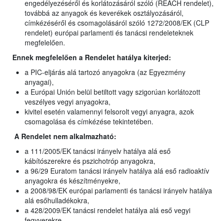
engedélyezéséről és korlátozásáról szóló (REACH rendelet),
továbbá az anyagok és keverékek osztályozásáról,
címkézéséről és csomagolásáról szóló 1272/2008/EK (CLP
rendelet) európai parlamenti és tanácsi rendeleteknek
megfelelően.
Ennek megfelelően a Rendelet hatálya kiterjed:
a PIC-eljárás alá tartozó anyagokra (az Egyezmény
anyagai),
a Európai Unión belül betiltott vagy szigorúan korlátozott
veszélyes vegyi anyagokra,
kivitel esetén valamennyi felsorolt vegyi anyagra, azok
csomagolása és címkézése tekintetében.
A Rendelet nem alkalmazható
:
a 111/2005/EK tanácsi irányelv hatálya alá eső
kábítószerekre és pszichotróp anyagokra,
a 96/29 Euratom tanácsi irányelv hatálya alá eső radioaktív
anyagokra és készítményekre,
a 2008/98/EK európai parlamenti és tanácsi irányelv hatálya
alá esőhulladékokra,
a 428/2009/EK tanácsi rendelet hatálya alá eső vegyi
fegyverekre,