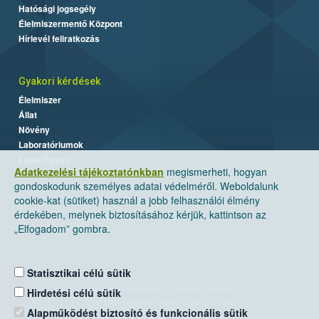
Hatósági jogsegély
Élelmiszermentő Központ
Hírlevél feliratkozás
Gyakori kérdések
Élelmiszer
Állat
Növény
Laboratóriumok
Labor/Egyéb
Adatkezelési tájékoztatónkban
megismerheti, hogyan
gondoskodunk személyes adatai védelméről. Weboldalunk
cookie-kat (sütiket) használ a jobb felhasználói élmény
érdekében, melynek biztosításához kérjük, kattintson az
„Elfogadom” gombra.
Statisztikai célú sütik
Nemzeti Élelmiszerlánc-biztonsági Hivatal
Hirdetési célú sütik
Cím: 1024 Budapest, Keleti Károly utca. 24.
Alapműködést biztosító és funkcionális sütik
Levelezési cím: 1525 Budapest. Pf. 30.