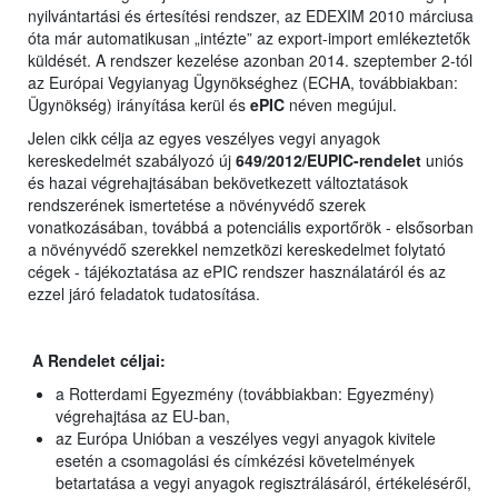
nyilvántartási és értesítési rendszer, az EDEXIM 2010 márciusa
óta már automatikusan „intézte” az export-import emlékeztetők
küldését. A rendszer kezelése azonban 2014. szeptember 2-tól
az Európai Vegyianyag Ügynökséghez (ECHA, továbbiakban:
Ügynökség) irányítása kerül és
ePIC
néven megújul.
Jelen cikk célja az egyes veszélyes vegyi anyagok
kereskedelmét szabályozó új
649/2012/EUPIC-rendelet
uniós
és hazai végrehajtásában bekövetkezett változtatások
rendszerének ismertetése a növényvédő szerek
vonatkozásában, továbbá a potenciális exportőrök - elsősorban
a növényvédő szerekkel nemzetközi kereskedelmet folytató
cégek - tájékoztatása az ePIC rendszer használatáról és az
ezzel járó feladatok tudatosítása.
A Rendelet céljai
:
a Rotterdami Egyezmény (továbbiakban: Egyezmény)
végrehajtása az EU-ban,
az Európa Unióban a veszélyes vegyi anyagok kivitele
esetén a csomagolási és címkézési követelmények
betartatása a vegyi anyagok regisztrálásáról, értékeléséről,