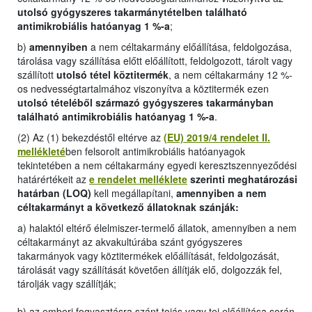
utolsó gyógyszeres takarmánytételben található
antimikrobiális hatóanyag 1 %-a
;
b)
amennyiben
a nem céltakarmány előállítása, feldolgozása,
tárolása vagy szállítása előtt előállított, feldolgozott, tárolt vagy
szállított
utolsó tétel köztitermék
, a nem céltakarmány 12 %-
os nedvességtartalmához viszonyítva a köztitermék ezen
utolsó tételéből származó gyógyszeres takarmányban
található antimikrobiális hatóanyag 1 %-a
.
(2) Az (1) bekezdéstől eltérve az
(EU) 2019/4 rendelet II.
mellékleté
ben felsorolt antimikrobiális hatóanyagok
tekintetében a nem céltakarmány egyedi keresztszennyeződési
határértékeit az
e rendelet melléklete
szerinti meghatározási
határban (LOQ)
kell megállapítani,
amennyiben a nem
céltakarmányt a következő állatoknak szánják:
a) halaktól eltérő élelmiszer-termelő állatok, amennyiben a nem
céltakarmányt az akvakultúrába szánt gyógyszeres
takarmányok vagy köztitermékek előállítását, feldolgozását,
tárolását vagy szállítását követően állítják elő, dolgozzák fel,
tárolják vagy szállítják;
b) az emberi fogyasztásra szánt tojás vagy tej előállítása során