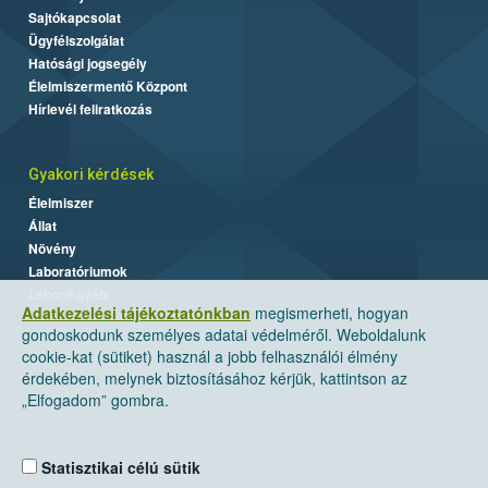
Sajtókapcsolat
Ügyfélszolgálat
Hatósági jogsegély
Élelmiszermentő Központ
Hírlevél feliratkozás
Gyakori kérdések
Élelmiszer
Állat
Növény
Laboratóriumok
Labor/Egyéb
Adatkezelési tájékoztatónkban
megismerheti, hogyan
gondoskodunk személyes adatai védelméről. Weboldalunk
cookie-kat (sütiket) használ a jobb felhasználói élmény
érdekében, melynek biztosításához kérjük, kattintson az
„Elfogadom” gombra.
Statisztikai célú sütik