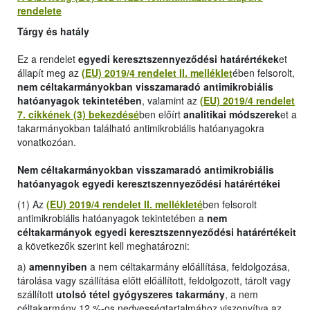
rendelete
Tárgy és hatály
Ez a rendelet
egyedi keresztszennyeződési határértékek
et
állapít meg az
(EU) 2019/4 rendelet II. melléklet
ében felsorolt,
nem céltakarmányokban visszamaradó antimikrobiális
hatóanyagok tekintetében
, valamint az
(EU) 2019/4 rendelet
7. cikkének (3) bekezdésé
ben előírt
analitikai módszerek
et a
takarmányokban található antimikrobiális hatóanyagokra
vonatkozóan.
Nem céltakarmányokban visszamaradó antimikrobiális
hatóanyagok egyedi keresztszennyeződési határértékei
(1) Az
(EU) 2019/4 rendelet II. mellékleté
ben felsorolt
antimikrobiális hatóanyagok tekintetében a
nem
céltakarmányok egyedi keresztszennyeződési határértékeit
a következők szerint kell meghatározni:
a)
amennyiben
a nem céltakarmány előállítása, feldolgozása,
tárolása vagy szállítása előtt előállított, feldolgozott, tárolt vagy
szállított
utolsó tétel gyógyszeres takarmány
, a nem
céltakarmány 12 %-os nedvességtartalmához viszonyítva az