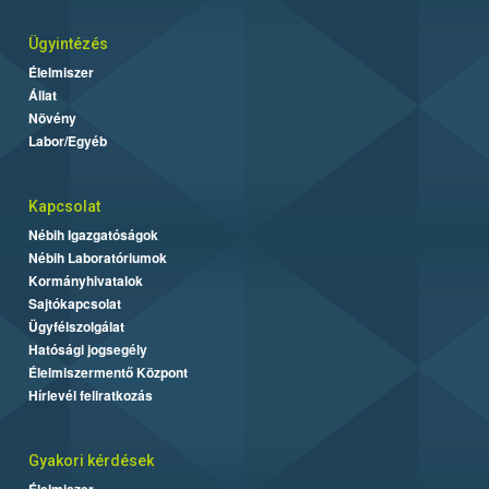
Ügyintézés
Élelmiszer
Állat
Növény
Labor/Egyéb
Kapcsolat
Nébih Igazgatóságok
Nébih Laboratóriumok
Kormányhivatalok
Sajtókapcsolat
Ügyfélszolgálat
Hatósági jogsegély
Élelmiszermentő Központ
Hírlevél feliratkozás
Gyakori kérdések
Élelmiszer