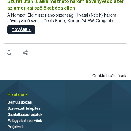
hatósággal is összehangolják a terjedés megállítása érdekében.
Szüret után is alkalmazható három növényvédő szer
az amerikai szőlőkabóca ellen
A Nemzeti Élelmiszerlánc-biztonsági Hivatal (Nébih) három
növényvédő szer – Decis Forte, Klartan 24 EW, Oroganic –
engedélyokiratát módosította, így azok a szüretet követően,
TOVÁBB >
egészen a vesszőérettség (BBCH 91) stádiumáig
felhasználhatóak a szőlőben. A kiterjesztések célja, hogy a korai
érésű szőlőkben is legyen lehetőség a károsító elleni további
védekezésre. Az Oroganic készítmény kis kiszerelésben kiskerti
felhasználók számára is elérhető és ökológiai termesztésben is
engedélyezett.
Cookie beállítások
Hivatalunk
Bemutatkozás
Szervezeti felépítés
Gazdálkodási adatok
Felügyeleti szervünk
Projektek