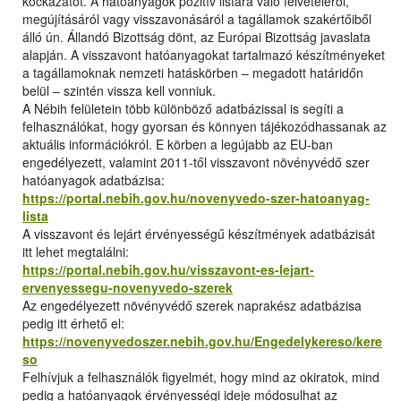
kockázatot. A hatóanyagok pozitív listára való felvételéről,
megújításáról vagy visszavonásáról a tagállamok szakértőiből
álló ún. Állandó Bizottság dönt, az Európai Bizottság javaslata
alapján. A visszavont hatóanyagokat tartalmazó készítményeket
a tagállamoknak nemzeti hatáskörben – megadott határidőn
belül – szintén vissza kell vonniuk.
A Nébih felületein több különböző adatbázissal is segíti a
felhasználókat, hogy gyorsan és könnyen tájékozódhassanak az
aktuális információkról. E körben a legújabb az EU-ban
engedélyezett, valamint 2011-től visszavont növényvédő szer
hatóanyagok adatbázisa:
https://portal.nebih.gov.hu/novenyvedo-szer-hatoanyag-
lista
A visszavont és lejárt érvényességű készítmények adatbázisát
itt lehet megtalálni:
https://portal.nebih.gov.hu/visszavont-es-lejart-
ervenyessegu-novenyvedo-szerek
Az engedélyezett növényvédő szerek naprakész adatbázisa
pedig itt érhető el:
https://novenyvedoszer.nebih.gov.hu/Engedelykereso/kere
so
Felhívjuk a felhasználók figyelmét, hogy mind az okiratok, mind
pedig a hatóanyagok érvényességi ideje módosulhat az