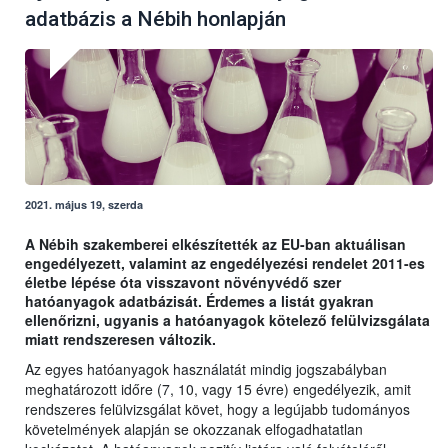
adatbázis a Nébih honlapján
2021. május 19, szerda
A Nébih szakemberei elkészítették az EU-ban aktuálisan
engedélyezett, valamint az engedélyezési rendelet 2011-es
életbe lépése óta visszavont növényvédő szer
hatóanyagok adatbázisát. Érdemes a listát gyakran
ellenőrizni, ugyanis a hatóanyagok kötelező felülvizsgálata
miatt rendszeresen változik.
Az egyes hatóanyagok használatát mindig jogszabályban
meghatározott időre (7, 10, vagy 15 évre) engedélyezik, amit
rendszeres felülvizsgálat követ, hogy a legújabb tudományos
követelmények alapján se okozzanak elfogadhatatlan