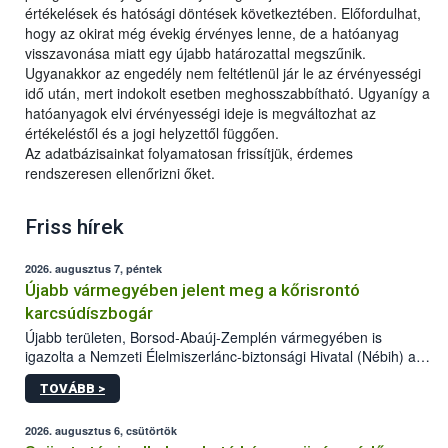
értékelések és hatósági döntések következtében. Előfordulhat,
hogy az okirat még évekig érvényes lenne, de a hatóanyag
visszavonása miatt egy újabb határozattal megszűnik.
Ugyanakkor az engedély nem feltétlenül jár le az érvényességi
idő után, mert indokolt esetben meghosszabbítható. Ugyanígy a
hatóanyagok elvi érvényességi ideje is megváltozhat az
értékeléstől és a jogi helyzettől függően.
Az adatbázisainkat folyamatosan frissítjük, érdemes
rendszeresen ellenőrizni őket.
Friss hírek
2026. augusztus 7, péntek
Újabb vármegyében jelent meg a kőrisrontó
karcsúdíszbogár
Újabb területen, Borsod-Abaúj-Zemplén vármegyében is
igazolta a Nemzeti Élelmiszerlánc-biztonsági Hivatal (Nébih) a
kőrisrontó karcsúdíszbogár (Agrilus planipennis) jelenlétét. A
TOVÁBB >
kártevőt nem csak színcsapdában találták meg, de már fertőzött
fában is azonosították. A növényvédelmi szakemberek folytatják
az intenzív felderítést, emellett az intézkedéseket a szlovák
2026. augusztus 6, csütörtök