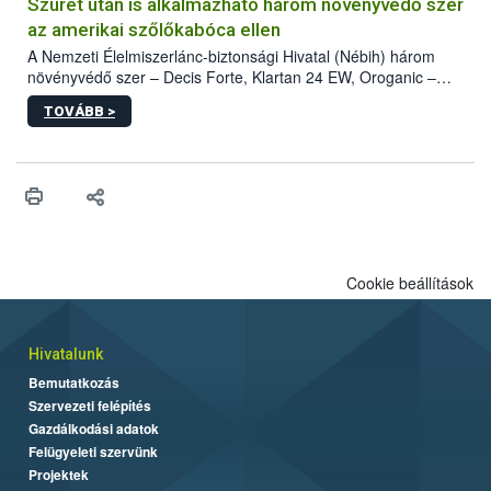
hatósággal is összehangolják a terjedés megállítása érdekében.
Szüret után is alkalmazható három növényvédő szer
az amerikai szőlőkabóca ellen
A Nemzeti Élelmiszerlánc-biztonsági Hivatal (Nébih) három
növényvédő szer – Decis Forte, Klartan 24 EW, Oroganic –
engedélyokiratát módosította, így azok a szüretet követően,
TOVÁBB >
egészen a vesszőérettség (BBCH 91) stádiumáig
felhasználhatóak a szőlőben. A kiterjesztések célja, hogy a korai
érésű szőlőkben is legyen lehetőség a károsító elleni további
védekezésre. Az Oroganic készítmény kis kiszerelésben kiskerti
felhasználók számára is elérhető és ökológiai termesztésben is
engedélyezett.
Cookie beállítások
Hivatalunk
Bemutatkozás
Szervezeti felépítés
Gazdálkodási adatok
Felügyeleti szervünk
Projektek