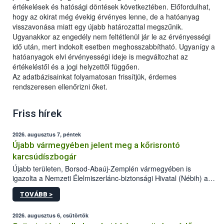
értékelések és hatósági döntések következtében. Előfordulhat,
hogy az okirat még évekig érvényes lenne, de a hatóanyag
visszavonása miatt egy újabb határozattal megszűnik.
Ugyanakkor az engedély nem feltétlenül jár le az érvényességi
idő után, mert indokolt esetben meghosszabbítható. Ugyanígy a
hatóanyagok elvi érvényességi ideje is megváltozhat az
értékeléstől és a jogi helyzettől függően.
Az adatbázisainkat folyamatosan frissítjük, érdemes
rendszeresen ellenőrizni őket.
Friss hírek
2026. augusztus 7, péntek
Újabb vármegyében jelent meg a kőrisrontó
karcsúdíszbogár
Újabb területen, Borsod-Abaúj-Zemplén vármegyében is
igazolta a Nemzeti Élelmiszerlánc-biztonsági Hivatal (Nébih) a
kőrisrontó karcsúdíszbogár (Agrilus planipennis) jelenlétét. A
TOVÁBB >
kártevőt nem csak színcsapdában találták meg, de már fertőzött
fában is azonosították. A növényvédelmi szakemberek folytatják
az intenzív felderítést, emellett az intézkedéseket a szlovák
2026. augusztus 6, csütörtök