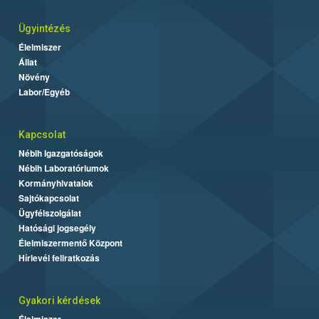
Ügyintézés
Élelmiszer
Állat
Növény
Labor/Egyéb
Kapcsolat
Nébih Igazgatóságok
Nébih Laboratóriumok
Kormányhivatalok
Sajtókapcsolat
Ügyfélszolgálat
Hatósági jogsegély
Élelmiszermentő Központ
Hírlevél feliratkozás
Gyakori kérdések
Élelmiszer