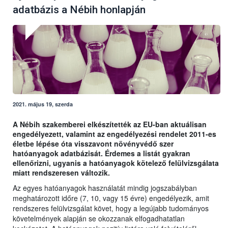
adatbázis a Nébih honlapján
2021. május 19, szerda
A Nébih szakemberei elkészítették az EU-ban aktuálisan
engedélyezett, valamint az engedélyezési rendelet 2011-es
életbe lépése óta visszavont növényvédő szer
hatóanyagok adatbázisát. Érdemes a listát gyakran
ellenőrizni, ugyanis a hatóanyagok kötelező felülvizsgálata
miatt rendszeresen változik.
Az egyes hatóanyagok használatát mindig jogszabályban
meghatározott időre (7, 10, vagy 15 évre) engedélyezik, amit
rendszeres felülvizsgálat követ, hogy a legújabb tudományos
követelmények alapján se okozzanak elfogadhatatlan