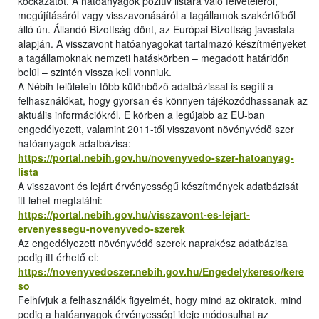
kockázatot. A hatóanyagok pozitív listára való felvételéről,
megújításáról vagy visszavonásáról a tagállamok szakértőiből
álló ún. Állandó Bizottság dönt, az Európai Bizottság javaslata
alapján. A visszavont hatóanyagokat tartalmazó készítményeket
a tagállamoknak nemzeti hatáskörben – megadott határidőn
belül – szintén vissza kell vonniuk.
A Nébih felületein több különböző adatbázissal is segíti a
felhasználókat, hogy gyorsan és könnyen tájékozódhassanak az
aktuális információkról. E körben a legújabb az EU-ban
engedélyezett, valamint 2011-től visszavont növényvédő szer
hatóanyagok adatbázisa:
https://portal.nebih.gov.hu/novenyvedo-szer-hatoanyag-
lista
A visszavont és lejárt érvényességű készítmények adatbázisát
itt lehet megtalálni:
https://portal.nebih.gov.hu/visszavont-es-lejart-
ervenyessegu-novenyvedo-szerek
Az engedélyezett növényvédő szerek naprakész adatbázisa
pedig itt érhető el:
https://novenyvedoszer.nebih.gov.hu/Engedelykereso/kere
so
Felhívjuk a felhasználók figyelmét, hogy mind az okiratok, mind
pedig a hatóanyagok érvényességi ideje módosulhat az