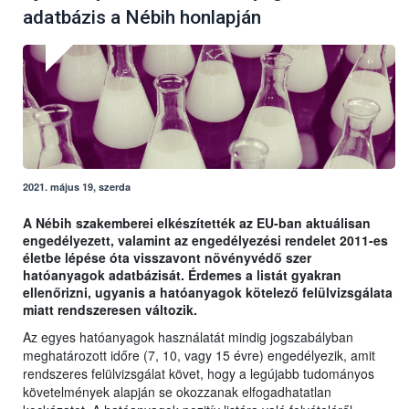
adatbázis a Nébih honlapján
2021. május 19, szerda
A Nébih szakemberei elkészítették az EU-ban aktuálisan
engedélyezett, valamint az engedélyezési rendelet 2011-es
életbe lépése óta visszavont növényvédő szer
hatóanyagok adatbázisát. Érdemes a listát gyakran
ellenőrizni, ugyanis a hatóanyagok kötelező felülvizsgálata
miatt rendszeresen változik.
Az egyes hatóanyagok használatát mindig jogszabályban
meghatározott időre (7, 10, vagy 15 évre) engedélyezik, amit
rendszeres felülvizsgálat követ, hogy a legújabb tudományos
követelmények alapján se okozzanak elfogadhatatlan