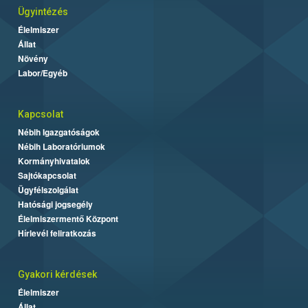
Ügyintézés
Élelmiszer
Állat
Növény
Labor/Egyéb
Kapcsolat
Nébih Igazgatóságok
Nébih Laboratóriumok
Kormányhivatalok
Sajtókapcsolat
Ügyfélszolgálat
Hatósági jogsegély
Élelmiszermentő Központ
Hírlevél feliratkozás
Gyakori kérdések
Élelmiszer
Állat