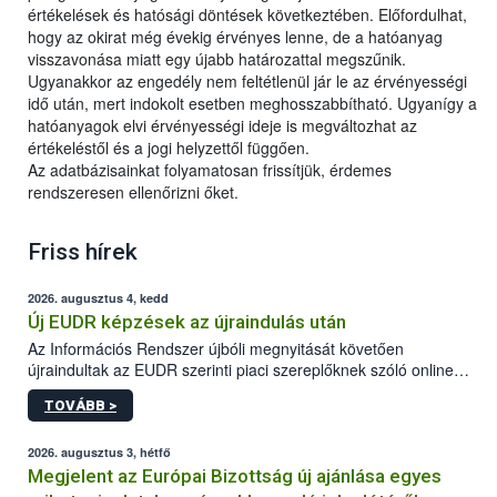
értékelések és hatósági döntések következtében. Előfordulhat,
hogy az okirat még évekig érvényes lenne, de a hatóanyag
visszavonása miatt egy újabb határozattal megszűnik.
Ugyanakkor az engedély nem feltétlenül jár le az érvényességi
idő után, mert indokolt esetben meghosszabbítható. Ugyanígy a
hatóanyagok elvi érvényességi ideje is megváltozhat az
értékeléstől és a jogi helyzettől függően.
Az adatbázisainkat folyamatosan frissítjük, érdemes
rendszeresen ellenőrizni őket.
Friss hírek
2026. augusztus 4, kedd
Új EUDR képzések az újraindulás után
Az Információs Rendszer újbóli megnyitását követően
újraindultak az EUDR szerinti piaci szereplőknek szóló online
képzések.
TOVÁBB >
2026. augusztus 3, hétfő
Megjelent az Európai Bizottság új ajánlása egyes