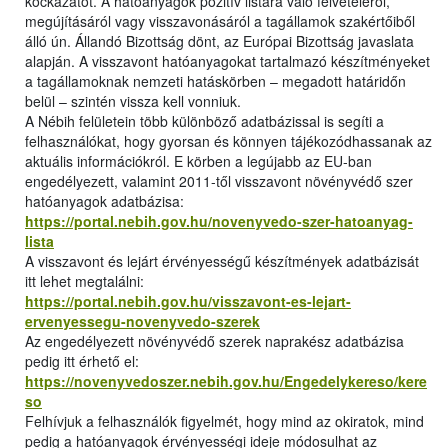
kockázatot. A hatóanyagok pozitív listára való felvételéről,
megújításáról vagy visszavonásáról a tagállamok szakértőiből
álló ún. Állandó Bizottság dönt, az Európai Bizottság javaslata
alapján. A visszavont hatóanyagokat tartalmazó készítményeket
a tagállamoknak nemzeti hatáskörben – megadott határidőn
belül – szintén vissza kell vonniuk.
A Nébih felületein több különböző adatbázissal is segíti a
felhasználókat, hogy gyorsan és könnyen tájékozódhassanak az
aktuális információkról. E körben a legújabb az EU-ban
engedélyezett, valamint 2011-től visszavont növényvédő szer
hatóanyagok adatbázisa:
https://portal.nebih.gov.hu/novenyvedo-szer-hatoanyag-
lista
A visszavont és lejárt érvényességű készítmények adatbázisát
itt lehet megtalálni:
https://portal.nebih.gov.hu/visszavont-es-lejart-
ervenyessegu-novenyvedo-szerek
Az engedélyezett növényvédő szerek naprakész adatbázisa
pedig itt érhető el:
https://novenyvedoszer.nebih.gov.hu/Engedelykereso/kere
so
Felhívjuk a felhasználók figyelmét, hogy mind az okiratok, mind
pedig a hatóanyagok érvényességi ideje módosulhat az