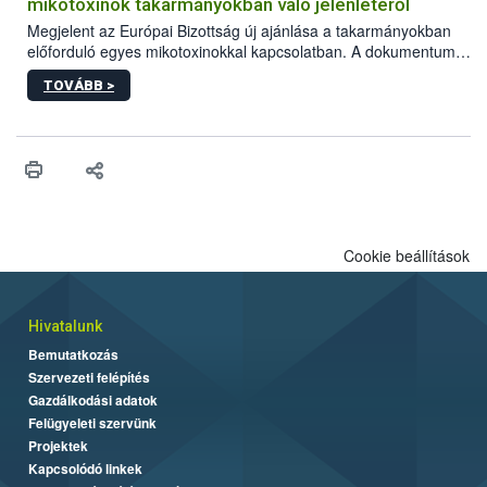
mikotoxinok takarmányokban való jelenlétéről
Megjelent az Európai Bizottság új ajánlása a takarmányokban
előforduló egyes mikotoxinokkal kapcsolatban. A dokumentum
2027-től új irányértékek alkalmazását írja elő, és a jelenleg
TOVÁBB >
hatályos uniós ajánlások helyébe lép.
Cookie beállítások
Hivatalunk
Bemutatkozás
Szervezeti felépítés
Gazdálkodási adatok
Felügyeleti szervünk
Projektek
Kapcsolódó linkek