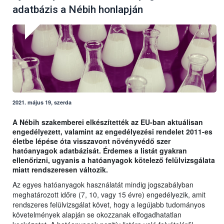
adatbázis a Nébih honlapján
2021. május 19, szerda
A Nébih szakemberei elkészítették az EU-ban aktuálisan
engedélyezett, valamint az engedélyezési rendelet 2011-es
életbe lépése óta visszavont növényvédő szer
hatóanyagok adatbázisát. Érdemes a listát gyakran
ellenőrizni, ugyanis a hatóanyagok kötelező felülvizsgálata
miatt rendszeresen változik.
Az egyes hatóanyagok használatát mindig jogszabályban
meghatározott időre (7, 10, vagy 15 évre) engedélyezik, amit
rendszeres felülvizsgálat követ, hogy a legújabb tudományos
követelmények alapján se okozzanak elfogadhatatlan