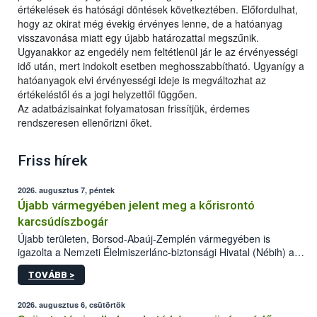
értékelések és hatósági döntések következtében. Előfordulhat,
hogy az okirat még évekig érvényes lenne, de a hatóanyag
visszavonása miatt egy újabb határozattal megszűnik.
Ugyanakkor az engedély nem feltétlenül jár le az érvényességi
idő után, mert indokolt esetben meghosszabbítható. Ugyanígy a
hatóanyagok elvi érvényességi ideje is megváltozhat az
értékeléstől és a jogi helyzettől függően.
Az adatbázisainkat folyamatosan frissítjük, érdemes
rendszeresen ellenőrizni őket.
Friss hírek
2026. augusztus 7, péntek
Újabb vármegyében jelent meg a kőrisrontó
karcsúdíszbogár
Újabb területen, Borsod-Abaúj-Zemplén vármegyében is
igazolta a Nemzeti Élelmiszerlánc-biztonsági Hivatal (Nébih) a
kőrisrontó karcsúdíszbogár (Agrilus planipennis) jelenlétét. A
TOVÁBB >
kártevőt nem csak színcsapdában találták meg, de már fertőzött
fában is azonosították. A növényvédelmi szakemberek folytatják
az intenzív felderítést, emellett az intézkedéseket a szlovák
2026. augusztus 6, csütörtök