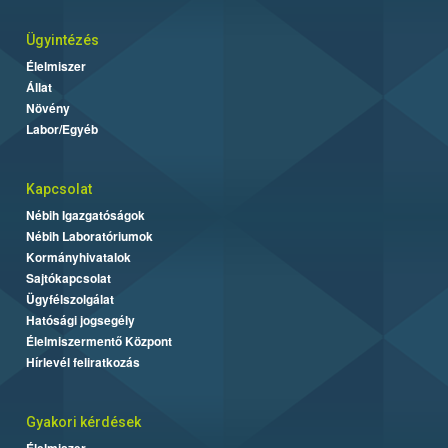
Ügyintézés
Élelmiszer
Állat
Növény
Labor/Egyéb
Kapcsolat
Nébih Igazgatóságok
Nébih Laboratóriumok
Kormányhivatalok
Sajtókapcsolat
Ügyfélszolgálat
Hatósági jogsegély
Élelmiszermentő Központ
Hírlevél feliratkozás
Gyakori kérdések
Élelmiszer