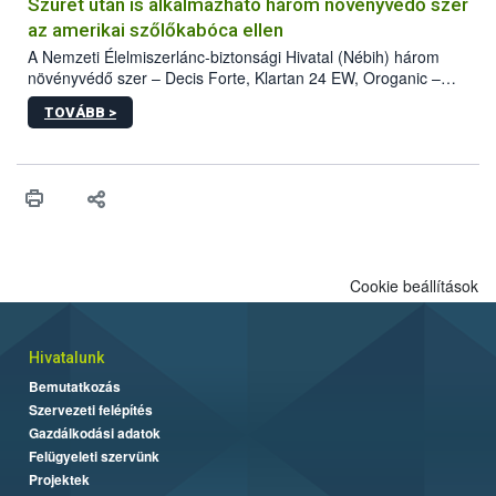
hatósággal is összehangolják a terjedés megállítása érdekében.
Szüret után is alkalmazható három növényvédő szer
az amerikai szőlőkabóca ellen
A Nemzeti Élelmiszerlánc-biztonsági Hivatal (Nébih) három
növényvédő szer – Decis Forte, Klartan 24 EW, Oroganic –
engedélyokiratát módosította, így azok a szüretet követően,
TOVÁBB >
egészen a vesszőérettség (BBCH 91) stádiumáig
felhasználhatóak a szőlőben. A kiterjesztések célja, hogy a korai
érésű szőlőkben is legyen lehetőség a károsító elleni további
védekezésre. Az Oroganic készítmény kis kiszerelésben kiskerti
felhasználók számára is elérhető és ökológiai termesztésben is
engedélyezett.
Cookie beállítások
Hivatalunk
Bemutatkozás
Szervezeti felépítés
Gazdálkodási adatok
Felügyeleti szervünk
Projektek