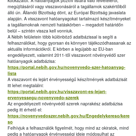
kockázatot. A hatóanyagok pozitív listára való felvételéről,
megújításáról vagy visszavonásáról a tagállamok szakértőiből
álló ún. Állandó Bizottság dönt, az Európai Bizottság javaslata
alapján. A visszavont hatóanyagokat tartalmazó készítményeket
a tagállamoknak nemzeti hatáskörben – megadott határidőn
belül – szintén vissza kell vonniuk.
A Nébih felületein több különböző adatbázissal is segíti a
felhasználókat, hogy gyorsan és könnyen tájékozódhassanak az
aktuális információkról. E körben a legújabb az EU-ban
engedélyezett, valamint 2011-től visszavont növényvédő szer
hatóanyagok adatbázisa:
https://portal.nebih.gov.hu/novenyvedo-szer-hatoanyag-
lista
A visszavont és lejárt érvényességű készítmények adatbázisát
itt lehet megtalálni:
https://portal.nebih.gov.hu/visszavont-es-lejart-
ervenyessegu-novenyvedo-szerek
Az engedélyezett növényvédő szerek naprakész adatbázisa
pedig itt érhető el:
https://novenyvedoszer.nebih.gov.hu/Engedelykereso/kere
so
Felhívjuk a felhasználók figyelmét, hogy mind az okiratok, mind
pedig a hatóanyagok érvényességi ideje módosulhat az