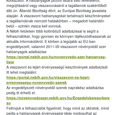
kockázatot. A hatóanyagok pozitív listára való felvételéről,
megújításáról vagy visszavonásáról a tagállamok szakértőiből
álló ún. Állandó Bizottság dönt, az Európai Bizottság javaslata
alapján. A visszavont hatóanyagokat tartalmazó készítményeket
a tagállamoknak nemzeti hatáskörben – megadott határidőn
belül – szintén vissza kell vonniuk.
A Nébih felületein több különböző adatbázissal is segíti a
felhasználókat, hogy gyorsan és könnyen tájékozódhassanak az
aktuális információkról. E körben a legújabb az EU-ban
engedélyezett, valamint 2011-től visszavont növényvédő szer
hatóanyagok adatbázisa:
https://portal.nebih.gov.hu/novenyvedo-szer-hatoanyag-
lista
A visszavont és lejárt érvényességű készítmények adatbázisát
itt lehet megtalálni:
https://portal.nebih.gov.hu/visszavont-es-lejart-
ervenyessegu-novenyvedo-szerek
Az engedélyezett növényvédő szerek naprakész adatbázisa
pedig itt érhető el:
https://novenyvedoszer.nebih.gov.hu/Engedelykereso/kere
so
Felhívjuk a felhasználók figyelmét, hogy mind az okiratok, mind
pedig a hatóanyagok érvényességi ideje módosulhat az