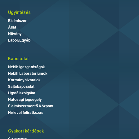
Ügyintézés
Élelmiszer
Állat
Növény
Labor/Egyéb
Kapcsolat
Nébih Igazgatóságok
Nébih Laboratóriumok
Kormányhivatalok
Sajtókapcsolat
Ügyfélszolgálat
Hatósági jogsegély
Élelmiszermentő Központ
Hírlevél feliratkozás
Gyakori kérdések
Élelmiszer