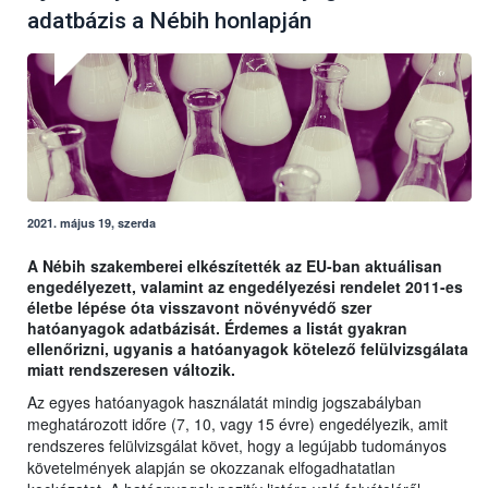
adatbázis a Nébih honlapján
2021. május 19, szerda
A Nébih szakemberei elkészítették az EU-ban aktuálisan
engedélyezett, valamint az engedélyezési rendelet 2011-es
életbe lépése óta visszavont növényvédő szer
hatóanyagok adatbázisát. Érdemes a listát gyakran
ellenőrizni, ugyanis a hatóanyagok kötelező felülvizsgálata
miatt rendszeresen változik.
Az egyes hatóanyagok használatát mindig jogszabályban
meghatározott időre (7, 10, vagy 15 évre) engedélyezik, amit
rendszeres felülvizsgálat követ, hogy a legújabb tudományos
követelmények alapján se okozzanak elfogadhatatlan