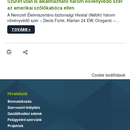
hatósággal is összehangolják a terjedés megállítása érdekében.
Szüret után is alkalmazható három növényvédő szer
az amerikai szőlőkabóca ellen
A Nemzeti Élelmiszerlánc-biztonsági Hivatal (Nébih) három
növényvédő szer – Decis Forte, Klartan 24 EW, Oroganic –
engedélyokiratát módosította, így azok a szüretet követően,
TOVÁBB >
egészen a vesszőérettség (BBCH 91) stádiumáig
felhasználhatóak a szőlőben. A kiterjesztések célja, hogy a korai
érésű szőlőkben is legyen lehetőség a károsító elleni további
védekezésre. Az Oroganic készítmény kis kiszerelésben kiskerti
felhasználók számára is elérhető és ökológiai termesztésben is
engedélyezett.
Cookie beállítások
Hivatalunk
Bemutatkozás
Szervezeti felépítés
Gazdálkodási adatok
Felügyeleti szervünk
Projektek