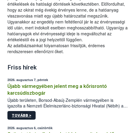
értékelések és hatósági döntések következtében. Előfordulhat,
hogy az okirat még évekig érvényes lenne, de a hatóanyag
visszavonása miatt egy újabb határozattal megszűnik.
Ugyanakkor az engedély nem feltétlenül jár le az érvényességi
idő után, mert indokolt esetben meghosszabbítható. Ugyanígy a
hatóanyagok elvi érvényességi ideje is megváltozhat az
értékeléstől és a jogi helyzettől függően.
Az adatbázisainkat folyamatosan frissítjük, érdemes
rendszeresen ellenőrizni őket.
Friss hírek
2026. augusztus 7, péntek
Újabb vármegyében jelent meg a kőrisrontó
karcsúdíszbogár
Újabb területen, Borsod-Abaúj-Zemplén vármegyében is
igazolta a Nemzeti Élelmiszerlánc-biztonsági Hivatal (Nébih) a
kőrisrontó karcsúdíszbogár (Agrilus planipennis) jelenlétét. A
TOVÁBB >
kártevőt nem csak színcsapdában találták meg, de már fertőzött
fában is azonosították. A növényvédelmi szakemberek folytatják
az intenzív felderítést, emellett az intézkedéseket a szlovák
2026. augusztus 6, csütörtök