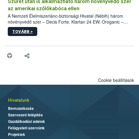
hatósággal is összehangolják a terjedés megállítása érdekében.
Szüret után is alkalmazható három növényvédő szer
az amerikai szőlőkabóca ellen
A Nemzeti Élelmiszerlánc-biztonsági Hivatal (Nébih) három
növényvédő szer – Decis Forte, Klartan 24 EW, Oroganic –
engedélyokiratát módosította, így azok a szüretet követően,
TOVÁBB >
egészen a vesszőérettség (BBCH 91) stádiumáig
felhasználhatóak a szőlőben. A kiterjesztések célja, hogy a korai
érésű szőlőkben is legyen lehetőség a károsító elleni további
védekezésre. Az Oroganic készítmény kis kiszerelésben kiskerti
felhasználók számára is elérhető és ökológiai termesztésben is
engedélyezett.
Cookie beállítások
Hivatalunk
Bemutatkozás
Szervezeti felépítés
Gazdálkodási adatok
Felügyeleti szervünk
Projektek