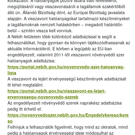
kockázatot. A hatóanyagok pozitív listára való felvételéről,
megújításáról vagy visszavonásáról a tagállamok szakértőiből
álló ún. Állandó Bizottság dönt, az Európai Bizottság javaslata
alapján. A visszavont hatóanyagokat tartalmazó készítményeket
a tagállamoknak nemzeti hatáskörben – megadott határidőn
belül – szintén vissza kell vonniuk.
A Nébih felületein több különböző adatbázissal is segíti a
felhasználókat, hogy gyorsan és könnyen tájékozódhassanak az
aktuális információkról. E körben a legújabb az EU-ban
engedélyezett, valamint 2011-től visszavont növényvédő szer
hatóanyagok adatbázisa:
https://portal.nebih.gov.hu/novenyvedo-szer-hatoanyag-
lista
A visszavont és lejárt érvényességű készítmények adatbázisát
itt lehet megtalálni:
https://portal.nebih.gov.hu/visszavont-es-lejart-
ervenyessegu-novenyvedo-szerek
Az engedélyezett növényvédő szerek naprakész adatbázisa
pedig itt érhető el:
https://novenyvedoszer.nebih.gov.hu/Engedelykereso/kere
so
Felhívjuk a felhasználók figyelmét, hogy mind az okiratok, mind
pedig a hatóanyagok érvényességi ideje módosulhat az