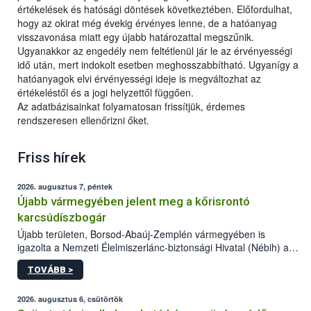
értékelések és hatósági döntések következtében. Előfordulhat,
hogy az okirat még évekig érvényes lenne, de a hatóanyag
visszavonása miatt egy újabb határozattal megszűnik.
Ugyanakkor az engedély nem feltétlenül jár le az érvényességi
idő után, mert indokolt esetben meghosszabbítható. Ugyanígy a
hatóanyagok elvi érvényességi ideje is megváltozhat az
értékeléstől és a jogi helyzettől függően.
Az adatbázisainkat folyamatosan frissítjük, érdemes
rendszeresen ellenőrizni őket.
Friss hírek
2026. augusztus 7, péntek
Újabb vármegyében jelent meg a kőrisrontó
karcsúdíszbogár
Újabb területen, Borsod-Abaúj-Zemplén vármegyében is
igazolta a Nemzeti Élelmiszerlánc-biztonsági Hivatal (Nébih) a
kőrisrontó karcsúdíszbogár (Agrilus planipennis) jelenlétét. A
TOVÁBB >
kártevőt nem csak színcsapdában találták meg, de már fertőzött
fában is azonosították. A növényvédelmi szakemberek folytatják
az intenzív felderítést, emellett az intézkedéseket a szlovák
2026. augusztus 6, csütörtök