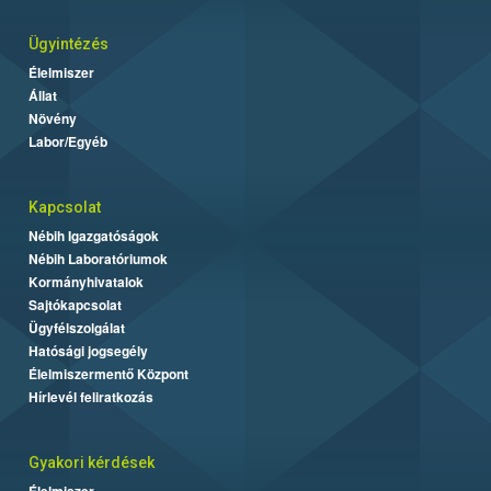
Ügyintézés
Élelmiszer
Állat
Növény
Labor/Egyéb
Kapcsolat
Nébih Igazgatóságok
Nébih Laboratóriumok
Kormányhivatalok
Sajtókapcsolat
Ügyfélszolgálat
Hatósági jogsegély
Élelmiszermentő Központ
Hírlevél feliratkozás
Gyakori kérdések
Élelmiszer