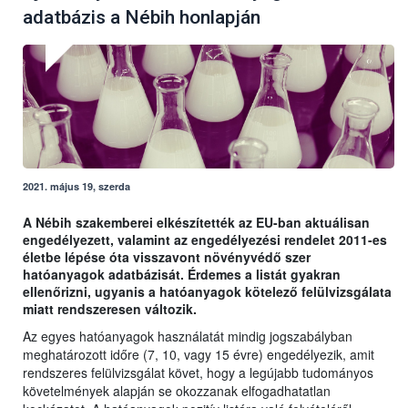
adatbázis a Nébih honlapján
2021. május 19, szerda
A Nébih szakemberei elkészítették az EU-ban aktuálisan
engedélyezett, valamint az engedélyezési rendelet 2011-es
életbe lépése óta visszavont növényvédő szer
hatóanyagok adatbázisát. Érdemes a listát gyakran
ellenőrizni, ugyanis a hatóanyagok kötelező felülvizsgálata
miatt rendszeresen változik.
Az egyes hatóanyagok használatát mindig jogszabályban
meghatározott időre (7, 10, vagy 15 évre) engedélyezik, amit
rendszeres felülvizsgálat követ, hogy a legújabb tudományos
követelmények alapján se okozzanak elfogadhatatlan