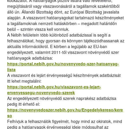
kockázatot. A hatóanyagok pozitív listára való felvételéről,
megújításáról vagy visszavonásáról a tagállamok szakértőiből
álló ún. Állandó Bizottság dönt, az Európai Bizottság javaslata
alapján. A visszavont hatóanyagokat tartalmazó készítményeket
a tagállamoknak nemzeti hatáskörben – megadott határidőn
belül – szintén vissza kell vonniuk.
A Nébih felületein több különböző adatbázissal is segíti a
felhasználókat, hogy gyorsan és könnyen tájékozódhassanak az
aktuális információkról. E körben a legújabb az EU-ban
engedélyezett, valamint 2011-től visszavont növényvédő szer
hatóanyagok adatbázisa:
https://portal.nebih.gov.hu/novenyvedo-szer-hatoanyag-
lista
A visszavont és lejárt érvényességű készítmények adatbázisát
itt lehet megtalálni:
https://portal.nebih.gov.hu/visszavont-es-lejart-
ervenyessegu-novenyvedo-szerek
Az engedélyezett növényvédő szerek naprakész adatbázisa
pedig itt érhető el:
https://novenyvedoszer.nebih.gov.hu/Engedelykereso/kere
so
Felhívjuk a felhasználók figyelmét, hogy mind az okiratok, mind
pedig a hatóanyagok érvényességi ideje módosulhat az