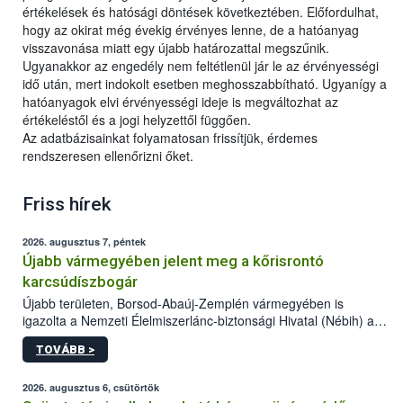
értékelések és hatósági döntések következtében. Előfordulhat,
hogy az okirat még évekig érvényes lenne, de a hatóanyag
visszavonása miatt egy újabb határozattal megszűnik.
Ugyanakkor az engedély nem feltétlenül jár le az érvényességi
idő után, mert indokolt esetben meghosszabbítható. Ugyanígy a
hatóanyagok elvi érvényességi ideje is megváltozhat az
értékeléstől és a jogi helyzettől függően.
Az adatbázisainkat folyamatosan frissítjük, érdemes
rendszeresen ellenőrizni őket.
Friss hírek
2026. augusztus 7, péntek
Újabb vármegyében jelent meg a kőrisrontó
karcsúdíszbogár
Újabb területen, Borsod-Abaúj-Zemplén vármegyében is
igazolta a Nemzeti Élelmiszerlánc-biztonsági Hivatal (Nébih) a
kőrisrontó karcsúdíszbogár (Agrilus planipennis) jelenlétét. A
TOVÁBB >
kártevőt nem csak színcsapdában találták meg, de már fertőzött
fában is azonosították. A növényvédelmi szakemberek folytatják
az intenzív felderítést, emellett az intézkedéseket a szlovák
2026. augusztus 6, csütörtök