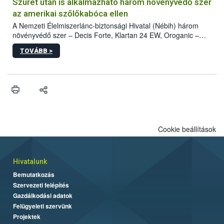
hatósággal is összehangolják a terjedés megállítása érdekében.
Szüret után is alkalmazható három növényvédő szer
az amerikai szőlőkabóca ellen
A Nemzeti Élelmiszerlánc-biztonsági Hivatal (Nébih) három
növényvédő szer – Decis Forte, Klartan 24 EW, Oroganic –
engedélyokiratát módosította, így azok a szüretet követően,
TOVÁBB >
egészen a vesszőérettség (BBCH 91) stádiumáig
felhasználhatóak a szőlőben. A kiterjesztések célja, hogy a korai
érésű szőlőkben is legyen lehetőség a károsító elleni további
védekezésre. Az Oroganic készítmény kis kiszerelésben kiskerti
felhasználók számára is elérhető és ökológiai termesztésben is
engedélyezett.
Cookie beállítások
Hivatalunk
Bemutatkozás
Szervezeti felépítés
Gazdálkodási adatok
Felügyeleti szervünk
Projektek