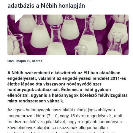
adatbázis a Nébih honlapján
2021. május 19, szerda
A Nébih szakemberei elkészítették az EU-ban aktuálisan
engedélyezett, valamint az engedélyezési rendelet 2011-es
életbe lépése óta visszavont növényvédő szer
hatóanyagok adatbázisát. Érdemes a listát gyakran
ellenőrizni, ugyanis a hatóanyagok kötelező felülvizsgálata
miatt rendszeresen változik.
Az egyes hatóanyagok használatát mindig jogszabályban
meghatározott időre (7, 10, vagy 15 évre) engedélyezik, amit
rendszeres felülvizsgálat követ, hogy a legújabb tudományos
követelmények alapján se okozzanak elfogadhatatlan