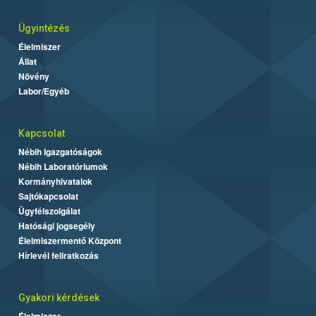
Ügyintézés
Élelmiszer
Állat
Növény
Labor/Egyéb
Kapcsolat
Nébih Igazgatóságok
Nébih Laboratóriumok
Kormányhivatalok
Sajtókapcsolat
Ügyfélszolgálat
Hatósági jogsegély
Élelmiszermentő Központ
Hírlevél feliratkozás
Gyakori kérdések
Élelmiszer