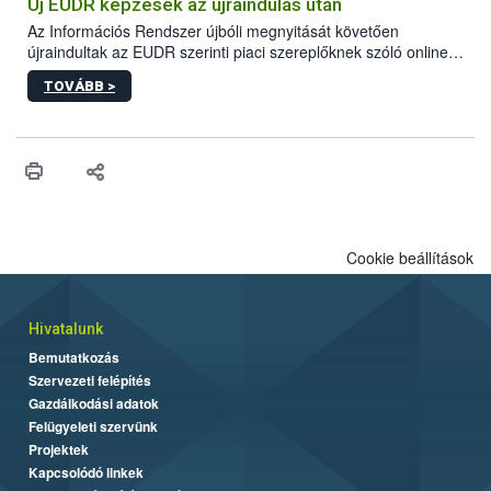
maradékok szakszerű tárolása. A Nemzeti Élelmiszerlánc-
Új EUDR képzések az újraindulás után
biztonsági Hivatal (Nébih) Oktatási Programja összegyűjtötte a
Az Információs Rendszer újbóli megnyitását követően
biztonságos grillezés legfontosabb tudnivalóit.
újraindultak az EUDR szerinti piaci szereplőknek szóló online
képzések.
TOVÁBB >
Cookie beállítások
Hivatalunk
Bemutatkozás
Szervezeti felépítés
Gazdálkodási adatok
Felügyeleti szervünk
Projektek
Kapcsolódó linkek