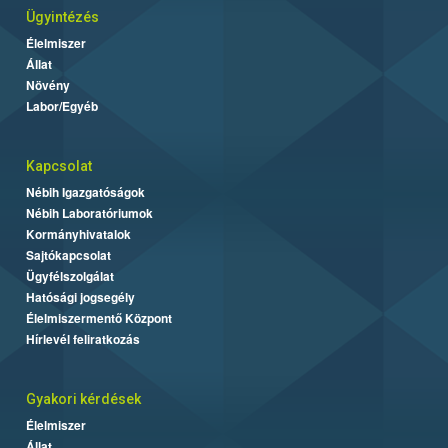
Ügyintézés
Élelmiszer
Állat
Növény
Labor/Egyéb
Kapcsolat
Nébih Igazgatóságok
Nébih Laboratóriumok
Kormányhivatalok
Sajtókapcsolat
Ügyfélszolgálat
Hatósági jogsegély
Élelmiszermentő Központ
Hírlevél feliratkozás
Gyakori kérdések
Élelmiszer
Állat