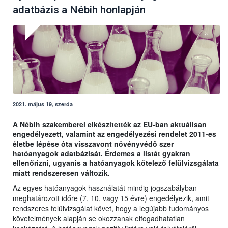
adatbázis a Nébih honlapján
2021. május 19, szerda
A Nébih szakemberei elkészítették az EU-ban aktuálisan
engedélyezett, valamint az engedélyezési rendelet 2011-es
életbe lépése óta visszavont növényvédő szer
hatóanyagok adatbázisát. Érdemes a listát gyakran
ellenőrizni, ugyanis a hatóanyagok kötelező felülvizsgálata
miatt rendszeresen változik.
Az egyes hatóanyagok használatát mindig jogszabályban
meghatározott időre (7, 10, vagy 15 évre) engedélyezik, amit
rendszeres felülvizsgálat követ, hogy a legújabb tudományos
követelmények alapján se okozzanak elfogadhatatlan