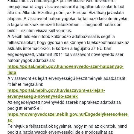
kockázatot. A hatóanyagok pozitív listára való felvételéről,
megújításáról vagy visszavonásáról a tagállamok szakértőiből
álló ún. Állandó Bizottság dönt, az Európai Bizottság javaslata
alapján. A visszavont hatóanyagokat tartalmazó készítményeket
a tagállamoknak nemzeti hatáskörben – megadott határidőn
belül – szintén vissza kell vonniuk.
A Nébih felületein több különböző adatbázissal is segíti a
felhasználókat, hogy gyorsan és könnyen tájékozódhassanak az
aktuális információkról. E körben a legújabb az EU-ban
engedélyezett, valamint 2011-től visszavont növényvédő szer
hatóanyagok adatbázisa:
https://portal.nebih.gov.hu/novenyvedo-szer-hatoanyag-
lista
A visszavont és lejárt érvényességű készítmények adatbázisát
itt lehet megtalálni:
https://portal.nebih.gov.hu/visszavont-es-lejart-
ervenyessegu-novenyvedo-szerek
Az engedélyezett növényvédő szerek naprakész adatbázisa
pedig itt érhető el:
https://novenyvedoszer.nebih.gov.hu/Engedelykereso/kere
so
Felhívjuk a felhasználók figyelmét, hogy mind az okiratok, mind
pedig a hatóanyagok érvényességi ideje módosulhat az