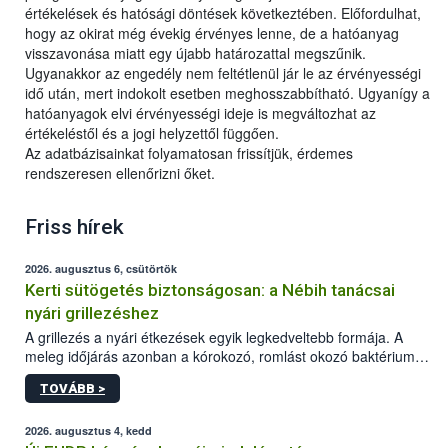
értékelések és hatósági döntések következtében. Előfordulhat,
hogy az okirat még évekig érvényes lenne, de a hatóanyag
visszavonása miatt egy újabb határozattal megszűnik.
Ugyanakkor az engedély nem feltétlenül jár le az érvényességi
idő után, mert indokolt esetben meghosszabbítható. Ugyanígy a
hatóanyagok elvi érvényességi ideje is megváltozhat az
értékeléstől és a jogi helyzettől függően.
Az adatbázisainkat folyamatosan frissítjük, érdemes
rendszeresen ellenőrizni őket.
Friss hírek
2026. augusztus 6, csütörtök
Kerti sütögetés biztonságosan: a Nébih tanácsai
nyári grillezéshez
A grillezés a nyári étkezések egyik legkedveltebb formája. A
meleg időjárás azonban a kórokozó, romlást okozó baktériumok
gyorsabb szaporodásának is kedvez. A szabadtéri sütögetés
TOVÁBB >
ezért nem csupán a megfelelő sütési technikáról szól: legalább
ilyen fontos az alapanyagok biztonságos kezelése, az alapvető
higiéniai szabályok betartása, a megfelelő hőkezelés, valamint a
2026. augusztus 4, kedd