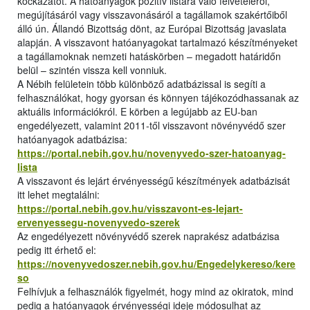
kockázatot. A hatóanyagok pozitív listára való felvételéről,
megújításáról vagy visszavonásáról a tagállamok szakértőiből
álló ún. Állandó Bizottság dönt, az Európai Bizottság javaslata
alapján. A visszavont hatóanyagokat tartalmazó készítményeket
a tagállamoknak nemzeti hatáskörben – megadott határidőn
belül – szintén vissza kell vonniuk.
A Nébih felületein több különböző adatbázissal is segíti a
felhasználókat, hogy gyorsan és könnyen tájékozódhassanak az
aktuális információkról. E körben a legújabb az EU-ban
engedélyezett, valamint 2011-től visszavont növényvédő szer
hatóanyagok adatbázisa:
https://portal.nebih.gov.hu/novenyvedo-szer-hatoanyag-
lista
A visszavont és lejárt érvényességű készítmények adatbázisát
itt lehet megtalálni:
https://portal.nebih.gov.hu/visszavont-es-lejart-
ervenyessegu-novenyvedo-szerek
Az engedélyezett növényvédő szerek naprakész adatbázisa
pedig itt érhető el:
https://novenyvedoszer.nebih.gov.hu/Engedelykereso/kere
so
Felhívjuk a felhasználók figyelmét, hogy mind az okiratok, mind
pedig a hatóanyagok érvényességi ideje módosulhat az