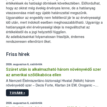
értékelések és hatósági döntések következtében. Előfordulhat,
hogy az okirat még évekig érvényes lenne, de a hatóanyag
visszavonása miatt egy újabb határozattal megszűnik.
Ugyanakkor az engedély nem feltétlenül jár le az érvényességi
idő után, mert indokolt esetben meghosszabbítható. Ugyanígy a
hatóanyagok elvi érvényességi ideje is megváltozhat az
értékeléstől és a jogi helyzettől függően.
Az adatbázisainkat folyamatosan frissítjük, érdemes
rendszeresen ellenőrizni őket.
Friss hírek
2026. augusztus 6, csütörtök
Szüret után is alkalmazható három növényvédő szer
az amerikai szőlőkabóca ellen
A Nemzeti Élelmiszerlánc-biztonsági Hivatal (Nébih) három
növényvédő szer – Decis Forte, Klartan 24 EW, Oroganic –
engedélyokiratát módosította, így azok a szüretet követően,
TOVÁBB >
egészen a vesszőérettség (BBCH 91) stádiumáig
felhasználhatóak a szőlőben. A kiterjesztések célja, hogy a korai
érésű szőlőkben is legyen lehetőség a károsító elleni további
2026. augusztus 6, csütörtök