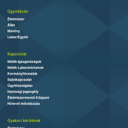
Ügyintézés
Élelmiszer
Állat
Növény
Labor/Egyéb
Kapcsolat
Nébih Igazgatóságok
Nébih Laboratóriumok
Kormányhivatalok
Sajtókapcsolat
Ügyfélszolgálat
Hatósági jogsegély
Élelmiszermentő Központ
Hírlevél feliratkozás
Gyakori kérdések
Élelmiszer