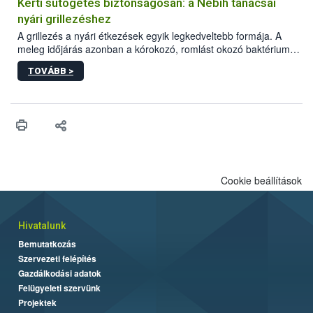
védekezésre. Az Oroganic készítmény kis kiszerelésben kiskerti
Kerti sütögetés biztonságosan: a Nébih tanácsai
felhasználók számára is elérhető és ökológiai termesztésben is
nyári grillezéshez
engedélyezett.
A grillezés a nyári étkezések egyik legkedveltebb formája. A
meleg időjárás azonban a kórokozó, romlást okozó baktériumok
gyorsabb szaporodásának is kedvez. A szabadtéri sütögetés
TOVÁBB >
ezért nem csupán a megfelelő sütési technikáról szól: legalább
ilyen fontos az alapanyagok biztonságos kezelése, az alapvető
higiéniai szabályok betartása, a megfelelő hőkezelés, valamint a
maradékok szakszerű tárolása. A Nemzeti Élelmiszerlánc-
biztonsági Hivatal (Nébih) Oktatási Programja összegyűjtötte a
biztonságos grillezés legfontosabb tudnivalóit.
Cookie beállítások
Hivatalunk
Bemutatkozás
Szervezeti felépítés
Gazdálkodási adatok
Felügyeleti szervünk
Projektek