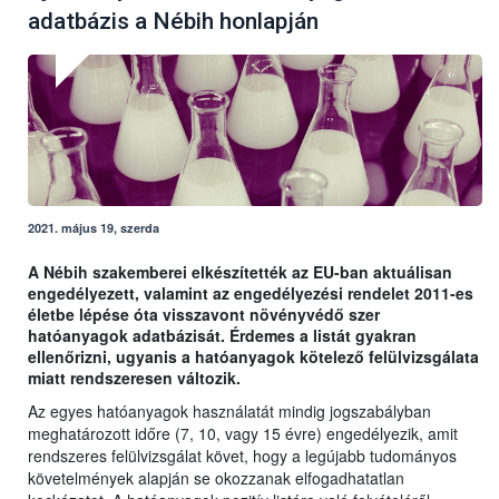
adatbázis a Nébih honlapján
2021. május 19, szerda
A Nébih szakemberei elkészítették az EU-ban aktuálisan
engedélyezett, valamint az engedélyezési rendelet 2011-es
életbe lépése óta visszavont növényvédő szer
hatóanyagok adatbázisát. Érdemes a listát gyakran
ellenőrizni, ugyanis a hatóanyagok kötelező felülvizsgálata
miatt rendszeresen változik.
Az egyes hatóanyagok használatát mindig jogszabályban
meghatározott időre (7, 10, vagy 15 évre) engedélyezik, amit
rendszeres felülvizsgálat követ, hogy a legújabb tudományos
követelmények alapján se okozzanak elfogadhatatlan