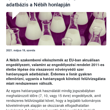
adatbázis a Nébih honlapján
2021. május 19, szerda
A Nébih szakemberei elkészítették az EU-ban aktuálisan
engedélyezett, valamint az engedélyezési rendelet 2011-es
életbe lépése óta visszavont növényvédő szer
hatóanyagok adatbázisát. Érdemes a listát gyakran
ellenőrizni, ugyanis a hatóanyagok kötelező felülvizsgálata
miatt rendszeresen változik.
Az egyes hatóanyagok használatát mindig jogszabályban
meghatározott időre (7, 10, vagy 15 évre) engedélyezik, amit
rendszeres felülvizsgálat követ, hogy a legújabb tudományos
követelmények alapján se okozzanak elfogadhatatlan