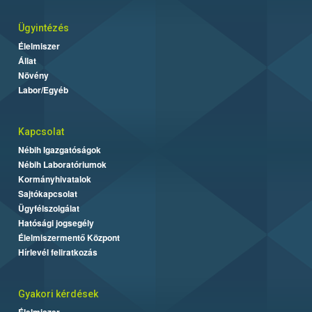
Ügyintézés
Élelmiszer
Állat
Növény
Labor/Egyéb
Kapcsolat
Nébih Igazgatóságok
Nébih Laboratóriumok
Kormányhivatalok
Sajtókapcsolat
Ügyfélszolgálat
Hatósági jogsegély
Élelmiszermentő Központ
Hírlevél feliratkozás
Gyakori kérdések
Élelmiszer