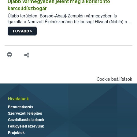
előforduló árulkodó jeleket, valamint a webáruházakból való
Újabb vármegyében jelent meg a kőrisrontó
vásárlás kockázatait.
karcsúdíszbogár
Újabb területen, Borsod-Abaúj-Zemplén vármegyében is
igazolta a Nemzeti Élelmiszerlánc-biztonsági Hivatal (Nébih) a
kőrisrontó karcsúdíszbogár (Agrilus planipennis) jelenlétét. A
TOVÁBB >
kártevőt nem csak színcsapdában találták meg, de már fertőzött
fában is azonosították. A növényvédelmi szakemberek folytatják
az intenzív felderítést, emellett az intézkedéseket a szlovák
hatósággal is összehangolják a terjedés megállítása érdekében.
Cookie beállítások
Hivatalunk
Bemutatkozás
Szervezeti felépítés
Gazdálkodási adatok
Felügyeleti szervünk
Projektek