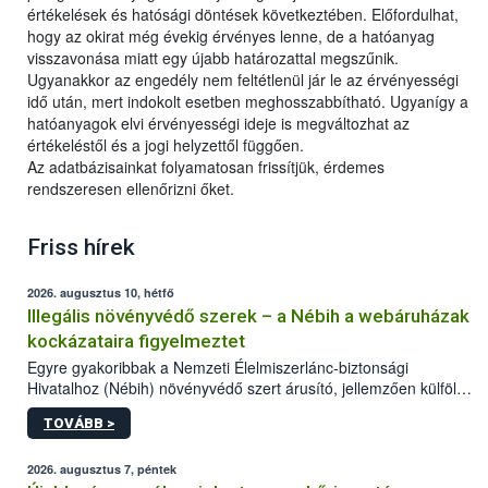
értékelések és hatósági döntések következtében. Előfordulhat,
hogy az okirat még évekig érvényes lenne, de a hatóanyag
visszavonása miatt egy újabb határozattal megszűnik.
Ugyanakkor az engedély nem feltétlenül jár le az érvényességi
idő után, mert indokolt esetben meghosszabbítható. Ugyanígy a
hatóanyagok elvi érvényességi ideje is megváltozhat az
értékeléstől és a jogi helyzettől függően.
Az adatbázisainkat folyamatosan frissítjük, érdemes
rendszeresen ellenőrizni őket.
Friss hírek
2026. augusztus 10, hétfő
Illegális növényvédő szerek – a Nébih a webáruházak
kockázataira figyelmeztet
Egyre gyakoribbak a Nemzeti Élelmiszerlánc-biztonsági
Hivatalhoz (Nébih) növényvédő szert árusító, jellemzően külföldi
honlapok kapcsán érkező bejelentések. Emellett az ilyen
TOVÁBB >
termékeket kínáló kéretlen online reklámok mennyisége is
számottevően megnövekedett az elmúlt időszakban. A Nébih
összegyűjtötte az illegális növényvédő szerek kapcsán
2026. augusztus 7, péntek