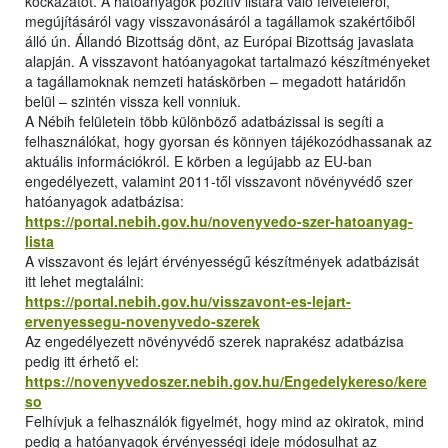
kockázatot. A hatóanyagok pozitív listára való felvételéről,
megújításáról vagy visszavonásáról a tagállamok szakértőiből
álló ún. Állandó Bizottság dönt, az Európai Bizottság javaslata
alapján. A visszavont hatóanyagokat tartalmazó készítményeket
a tagállamoknak nemzeti hatáskörben – megadott határidőn
belül – szintén vissza kell vonniuk.
A Nébih felületein több különböző adatbázissal is segíti a
felhasználókat, hogy gyorsan és könnyen tájékozódhassanak az
aktuális információkról. E körben a legújabb az EU-ban
engedélyezett, valamint 2011-től visszavont növényvédő szer
hatóanyagok adatbázisa:
https://portal.nebih.gov.hu/novenyvedo-szer-hatoanyag-
lista
A visszavont és lejárt érvényességű készítmények adatbázisát
itt lehet megtalálni:
https://portal.nebih.gov.hu/visszavont-es-lejart-
ervenyessegu-novenyvedo-szerek
Az engedélyezett növényvédő szerek naprakész adatbázisa
pedig itt érhető el:
https://novenyvedoszer.nebih.gov.hu/Engedelykereso/kere
so
Felhívjuk a felhasználók figyelmét, hogy mind az okiratok, mind
pedig a hatóanyagok érvényességi ideje módosulhat az