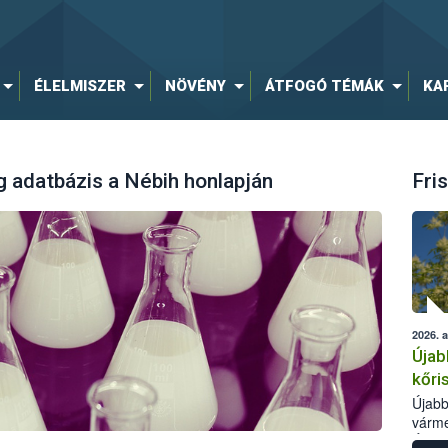
ÉLELMISZER
NÖVÉNY
ÁTFOGÓ TÉMÁK
KA
 adatbázis a Nébih honlapján
Fris
2026. 
Újab
kőri
Újabb
várme
Élelm