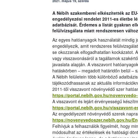
2021. május 19, szerda
A Nébih szakemberei elkészítették az EU
engedélyezési rendelet 2011-es életbe 
adatbázisát. Érdemes a listát gyakran el
felülvizsgálata miatt rendszeresen változ
Az egyes hatóanyagok használatát mindig j
engedélyezik, amit rendszeres felülvizsgál
se okozzanak elfogadhatatlan kockázatot. A h
vagy visszavonásáról a tagállamok szakértői
javaslata alapján. A visszavont hatóanyago
hatáskörben – megadott határidőn belül – sz
A Nébih felületein több különböző adatbázis
tájékozódhassanak az aktuális információkr
2011-től visszavont növényvédő szer hatóa
https://portal.nebih.gov.hu/novenyvedo-
A visszavont és lejárt érvényességű készítm
https://portal.nebih.gov.hu/visszavont-
Az engedélyezett növényvédő szerek napraké
https://novenyvedoszer.nebih.gov.hu/E
Felhívjuk a felhasználók figyelmét, hogy mi
módosulhat az értékelések és hatósági dönt