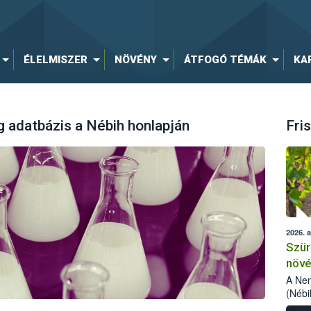
ÉLELMISZER
NÖVÉNY
ÁTFOGÓ TÉMÁK
KA
 adatbázis a Nébih honlapján
Fris
2026. 
Szür
növé
szől
A Nem
(Nébi
Klart