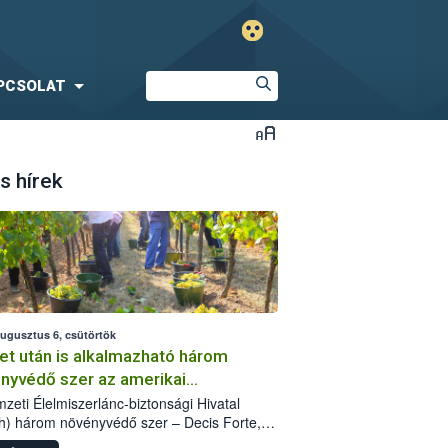
PCSOLAT
s hírek
augusztus 6, csütörtök
et után is alkalmazható három
nyvédő szer az amerikai
őkabóca ellen
zeti Élelmiszerlánc-biztonsági Hivatal
h) három növényvédő szer – Decis Forte,
an 24 EW, Oroganic – engedélyokiratát