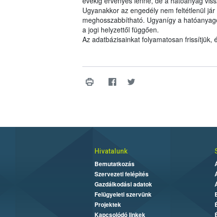
évekig érvényes lenne, de a hatóanyag viss
Ugyanakkor az engedély nem feltétlenül jár 
meghosszabbítható. Ugyanígy a hatóanyagok 
a jogi helyzettől függően.
Az adatbázisainkat folyamatosan frissítjük,
Hivatalunk
Bemutatkozás
Szervezeti felépítés
Gazdálkodási adatok
Felügyeleti szervünk
Projektek
Kapcsolódó linkek