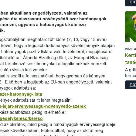
TO
módos
egész
-ban aktuálisan engedélyezett, valamint az
felha
lépése óta visszavont növényvédő szer hatóanyagok
célja
lenőrizni, ugyanis a hatóanyagok kötelező
lehet
ik.
Az Or
felha
ogszabályban meghatározott időre (7, 10, vagy 15 évre)
terme
at követ, hogy a legújabb tudományos követelmények alapján
2026. 
atóanyagok pozitív listára való felvételéről, megújításáról
Kert
ből álló ún. Állandó Bizottság dönt, az Európai Bizottság
taná
kat tartalmazó készítményeket a tagállamoknak nemzeti
A gri
intén vissza kell vonniuk.
formá
sal is segíti a felhasználókat, hogy gyorsan és könnyen
romlá
ól. E körben a legújabb az EU-ban engedélyezett, valamint
TO
szapo
nyagok adatbázisa:
sütög
szer-hatoanyag-lista
techni
ények adatbázisát itt lehet megtalálni:
alapa
es-lejart-ervenyessegu-novenyvedo-szerek
higié
sz adatbázisa pedig itt érhető el:
hőkez
ngedelykereso/kereso
tárol
nd az okiratok, mind pedig a hatóanyagok érvényességi ideje
Hivat
ések következtében. Előfordulhat, hogy az okirat még
a biz