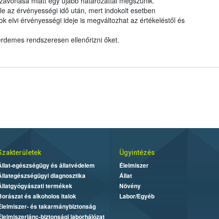
zavonása miatt egy újabb határozattal megszűnik.
le az érvényességi idő után, mert indokolt esetben
elvi érvényességi ideje is megváltozhat az értékeléstől és
 érdemes rendszeresen ellenőrizni őket.
Szakterületek
Ügyintézés
Állat-egészségügy és állatvédelem
Élelmiszer
Állategészségügyi diagnosztika
Állat
Állatgyógyászati termékek
Növény
Borászat és alkoholos italok
Labor/Egyéb
Élelmiszer- és takarmánybiztonság
Élelmiszerlánc-biztonsági laborhálózat