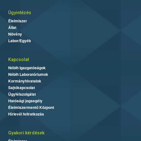
Ügyintézés
Élelmiszer
Állat
Növény
Labor/Egyéb
Kapcsolat
Nébih Igazgatóságok
Nébih Laboratóriumok
Kormányhivatalok
Sajtókapcsolat
Ügyfélszolgálat
Hatósági jogsegély
Élelmiszermentő Központ
Hírlevél feliratkozás
Gyakori kérdések
Élelmiszer