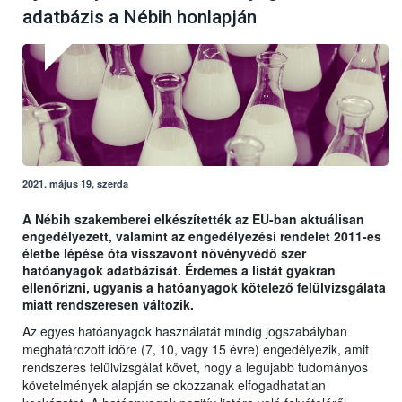
adatbázis a Nébih honlapján
2021. május 19, szerda
A Nébih szakemberei elkészítették az EU-ban aktuálisan
engedélyezett, valamint az engedélyezési rendelet 2011-es
életbe lépése óta visszavont növényvédő szer
hatóanyagok adatbázisát. Érdemes a listát gyakran
ellenőrizni, ugyanis a hatóanyagok kötelező felülvizsgálata
miatt rendszeresen változik.
Az egyes hatóanyagok használatát mindig jogszabályban
meghatározott időre (7, 10, vagy 15 évre) engedélyezik, amit
rendszeres felülvizsgálat követ, hogy a legújabb tudományos
követelmények alapján se okozzanak elfogadhatatlan