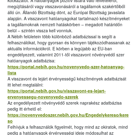
kockázatot. A hatóanyagok pozitív listára való felvételéről,
megújításáról vagy visszavonásáról a tagállamok szakértőiből
álló ún. Állandó Bizottság dönt, az Európai Bizottság javaslata
alapján. A visszavont hatóanyagokat tartalmazó készítményeket
a tagállamoknak nemzeti hatáskörben – megadott határidőn
belül – szintén vissza kell vonniuk.
A Nébih felületein több különböző adatbázissal is segíti a
felhasználókat, hogy gyorsan és könnyen tájékozódhassanak az
aktuális információkról. E körben a legújabb az EU-ban
engedélyezett, valamint 2011-től visszavont növényvédő szer
hatóanyagok adatbázisa:
https://portal.nebih.gov.hu/novenyvedo-szer-hatoanyag-
lista
A visszavont és lejárt érvényességű készítmények adatbázisát
itt lehet megtalálni:
https://portal.nebih.gov.hu/visszavont-es-lejart-
ervenyessegu-novenyvedo-szerek
Az engedélyezett növényvédő szerek naprakész adatbázisa
pedig itt érhető el:
https://novenyvedoszer.nebih.gov.hu/Engedelykereso/kere
so
Felhívjuk a felhasználók figyelmét, hogy mind az okiratok, mind
pedig a hatóanyagok érvényességi ideje módosulhat az