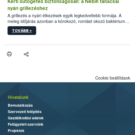
védekezésre. Az Oroganic készítmény kis kiszerelésben kiskerti
Kerti sütögetés biztonságosan: a Nébih tanácsai
felhasználók számára is elérhető és ökológiai termesztésben is
nyári grillezéshez
engedélyezett.
A grillezés a nyári étkezések egyik legkedveltebb formája. A
meleg időjárás azonban a kórokozó, romlást okozó baktériumok
gyorsabb szaporodásának is kedvez. A szabadtéri sütögetés
TOVÁBB >
ezért nem csupán a megfelelő sütési technikáról szól: legalább
ilyen fontos az alapanyagok biztonságos kezelése, az alapvető
higiéniai szabályok betartása, a megfelelő hőkezelés, valamint a
maradékok szakszerű tárolása. A Nemzeti Élelmiszerlánc-
biztonsági Hivatal (Nébih) Oktatási Programja összegyűjtötte a
biztonságos grillezés legfontosabb tudnivalóit.
Cookie beállítások
Hivatalunk
Bemutatkozás
Szervezeti felépítés
Gazdálkodási adatok
Felügyeleti szervünk
Projektek