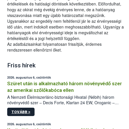
értékelések és hatósági döntések következtében. Előfordulhat,
hogy az okirat még évekig érvényes lenne, de a hatóanyag
visszavonása miatt egy újabb határozattal megszűnik.
Ugyanakkor az engedély nem feltétlenül jár le az érvényességi
idő után, mert indokolt esetben meghosszabbítható. Ugyanígy a
hatóanyagok elvi érvényességi ideje is megváltozhat az
értékeléstől és a jogi helyzettől függően.
Az adatbázisainkat folyamatosan frissítjük, érdemes
rendszeresen ellenőrizni őket.
Friss hírek
2026. augusztus 6, csütörtök
Szüret után is alkalmazható három növényvédő szer
az amerikai szőlőkabóca ellen
A Nemzeti Élelmiszerlánc-biztonsági Hivatal (Nébih) három
növényvédő szer – Decis Forte, Klartan 24 EW, Oroganic –
engedélyokiratát módosította, így azok a szüretet követően,
TOVÁBB >
egészen a vesszőérettség (BBCH 91) stádiumáig
felhasználhatóak a szőlőben. A kiterjesztések célja, hogy a korai
érésű szőlőkben is legyen lehetőség a károsító elleni további
2026. augusztus 6, csütörtök