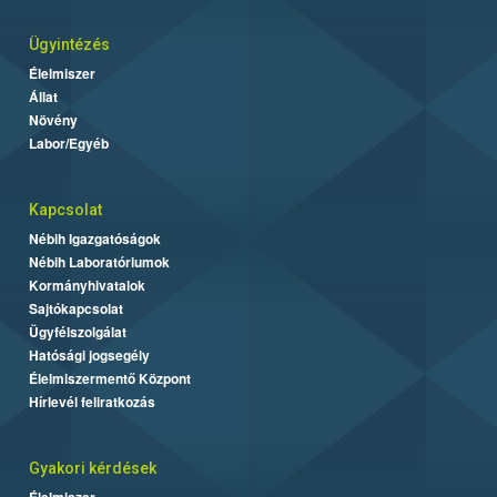
Ügyintézés
Élelmiszer
Állat
Növény
Labor/Egyéb
Kapcsolat
Nébih Igazgatóságok
Nébih Laboratóriumok
Kormányhivatalok
Sajtókapcsolat
Ügyfélszolgálat
Hatósági jogsegély
Élelmiszermentő Központ
Hírlevél feliratkozás
Gyakori kérdések
Élelmiszer