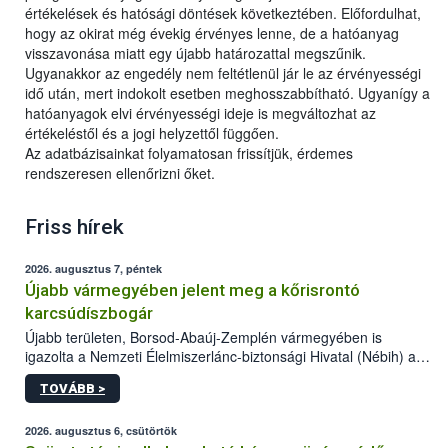
értékelések és hatósági döntések következtében. Előfordulhat,
hogy az okirat még évekig érvényes lenne, de a hatóanyag
visszavonása miatt egy újabb határozattal megszűnik.
Ugyanakkor az engedély nem feltétlenül jár le az érvényességi
idő után, mert indokolt esetben meghosszabbítható. Ugyanígy a
hatóanyagok elvi érvényességi ideje is megváltozhat az
értékeléstől és a jogi helyzettől függően.
Az adatbázisainkat folyamatosan frissítjük, érdemes
rendszeresen ellenőrizni őket.
Friss hírek
2026. augusztus 7, péntek
Újabb vármegyében jelent meg a kőrisrontó
karcsúdíszbogár
Újabb területen, Borsod-Abaúj-Zemplén vármegyében is
igazolta a Nemzeti Élelmiszerlánc-biztonsági Hivatal (Nébih) a
kőrisrontó karcsúdíszbogár (Agrilus planipennis) jelenlétét. A
TOVÁBB >
kártevőt nem csak színcsapdában találták meg, de már fertőzött
fában is azonosították. A növényvédelmi szakemberek folytatják
az intenzív felderítést, emellett az intézkedéseket a szlovák
2026. augusztus 6, csütörtök