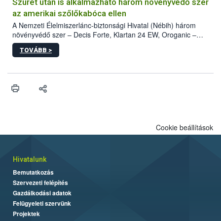
hatósággal is összehangolják a terjedés megállítása érdekében.
Szüret után is alkalmazható három növényvédő szer
az amerikai szőlőkabóca ellen
A Nemzeti Élelmiszerlánc-biztonsági Hivatal (Nébih) három
növényvédő szer – Decis Forte, Klartan 24 EW, Oroganic –
engedélyokiratát módosította, így azok a szüretet követően,
TOVÁBB >
egészen a vesszőérettség (BBCH 91) stádiumáig
felhasználhatóak a szőlőben. A kiterjesztések célja, hogy a korai
érésű szőlőkben is legyen lehetőség a károsító elleni további
védekezésre. Az Oroganic készítmény kis kiszerelésben kiskerti
felhasználók számára is elérhető és ökológiai termesztésben is
engedélyezett.
Cookie beállítások
Hivatalunk
Bemutatkozás
Szervezeti felépítés
Gazdálkodási adatok
Felügyeleti szervünk
Projektek