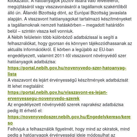
kockázatot. A hatóanyagok pozitív listára való felvételéről,
megújításáról vagy visszavonásáról a tagállamok szakértőiből
álló ún. Állandó Bizottság dönt, az Európai Bizottság javaslata
alapján. A visszavont hatóanyagokat tartalmazó készítményeket
a tagállamoknak nemzeti hatáskörben – megadott határidőn
belül – szintén vissza kell vonniuk.
A Nébih felületein több különböző adatbázissal is segíti a
felhasználókat, hogy gyorsan és könnyen tájékozódhassanak az
aktuális információkról. E körben a legújabb az EU-ban
engedélyezett, valamint 2011-től visszavont növényvédő szer
hatóanyagok adatbázisa:
https://portal.nebih.gov.hu/novenyvedo-szer-hatoanyag-
lista
A visszavont és lejárt érvényességű készítmények adatbázisát
itt lehet megtalálni:
https://portal.nebih.gov.hu/visszavont-es-lejart-
ervenyessegu-novenyvedo-szerek
Az engedélyezett növényvédő szerek naprakész adatbázisa
pedig itt érhető el:
https://novenyvedoszer.nebih.gov.hu/Engedelykereso/kere
so
Felhívjuk a felhasználók figyelmét, hogy mind az okiratok, mind
pedig a hatóanyagok érvényességi ideje módosulhat az