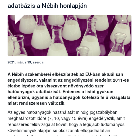
adatbázis a Nébih honlapján
2021. május 19, szerda
A Nébih szakemberei elkészítették az EU-ban aktuálisan
engedélyezett, valamint az engedélyezési rendelet 2011-es
életbe lépése óta visszavont növényvédő szer
hatóanyagok adatbázisát. Érdemes a listát gyakran
ellenőrizni, ugyanis a hatóanyagok kötelező felülvizsgálata
miatt rendszeresen változik.
Az egyes hatóanyagok használatát mindig jogszabályban
meghatározott időre (7, 10, vagy 15 évre) engedélyezik, amit
rendszeres felülvizsgálat követ, hogy a legújabb tudományos
követelmények alapján se okozzanak elfogadhatatlan