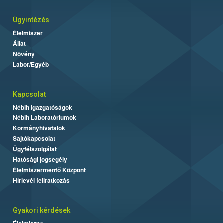
Ügyintézés
Élelmiszer
Állat
Növény
Labor/Egyéb
Kapcsolat
Nébih Igazgatóságok
Nébih Laboratóriumok
Kormányhivatalok
Sajtókapcsolat
Ügyfélszolgálat
Hatósági jogsegély
Élelmiszermentő Központ
Hírlevél feliratkozás
Gyakori kérdések
Élelmiszer