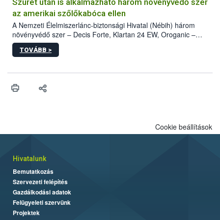
hatósággal is összehangolják a terjedés megállítása érdekében.
Szüret után is alkalmazható három növényvédő szer
az amerikai szőlőkabóca ellen
A Nemzeti Élelmiszerlánc-biztonsági Hivatal (Nébih) három
növényvédő szer – Decis Forte, Klartan 24 EW, Oroganic –
engedélyokiratát módosította, így azok a szüretet követően,
TOVÁBB >
egészen a vesszőérettség (BBCH 91) stádiumáig
felhasználhatóak a szőlőben. A kiterjesztések célja, hogy a korai
érésű szőlőkben is legyen lehetőség a károsító elleni további
védekezésre. Az Oroganic készítmény kis kiszerelésben kiskerti
felhasználók számára is elérhető és ökológiai termesztésben is
engedélyezett.
Cookie beállítások
Hivatalunk
Bemutatkozás
Szervezeti felépítés
Gazdálkodási adatok
Felügyeleti szervünk
Projektek