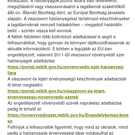
kockázatot. A hatóanyagok pozitív listára való felvételéről,
megújításáról vagy visszavonásáról a tagállamok szakértőiből
álló ún. Állandó Bizottság dönt, az Európai Bizottság javaslata
alapján. A visszavont hatóanyagokat tartalmazó készítményeket
a tagállamoknak nemzeti hatáskörben – megadott határidőn
belül – szintén vissza kell vonniuk.
A Nébih felületein több különböző adatbázissal is segíti a
felhasználókat, hogy gyorsan és könnyen tájékozódhassanak az
aktuális információkról. E körben a legújabb az EU-ban
engedélyezett, valamint 2011-től visszavont növényvédő szer
hatóanyagok adatbázisa:
https://portal.nebih.gov.hu/novenyvedo-szer-hatoanyag-
lista
A visszavont és lejárt érvényességű készítmények adatbázisát
itt lehet megtalálni:
https://portal.nebih.gov.hu/visszavont-es-lejart-
ervenyessegu-novenyvedo-szerek
Az engedélyezett növényvédő szerek naprakész adatbázisa
pedig itt érhető el:
https://novenyvedoszer.nebih.gov.hu/Engedelykereso/kere
so
Felhívjuk a felhasználók figyelmét, hogy mind az okiratok, mind
pedig a hatóanyagok érvényességi ideje módosulhat az