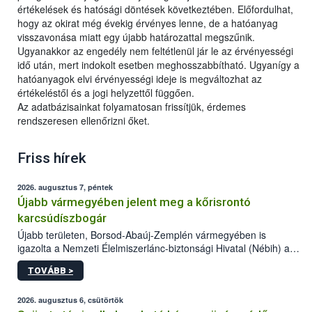
értékelések és hatósági döntések következtében. Előfordulhat,
hogy az okirat még évekig érvényes lenne, de a hatóanyag
visszavonása miatt egy újabb határozattal megszűnik.
Ugyanakkor az engedély nem feltétlenül jár le az érvényességi
idő után, mert indokolt esetben meghosszabbítható. Ugyanígy a
hatóanyagok elvi érvényességi ideje is megváltozhat az
értékeléstől és a jogi helyzettől függően.
Az adatbázisainkat folyamatosan frissítjük, érdemes
rendszeresen ellenőrizni őket.
Friss hírek
2026. augusztus 7, péntek
Újabb vármegyében jelent meg a kőrisrontó
karcsúdíszbogár
Újabb területen, Borsod-Abaúj-Zemplén vármegyében is
igazolta a Nemzeti Élelmiszerlánc-biztonsági Hivatal (Nébih) a
kőrisrontó karcsúdíszbogár (Agrilus planipennis) jelenlétét. A
TOVÁBB >
kártevőt nem csak színcsapdában találták meg, de már fertőzött
fában is azonosították. A növényvédelmi szakemberek folytatják
az intenzív felderítést, emellett az intézkedéseket a szlovák
2026. augusztus 6, csütörtök