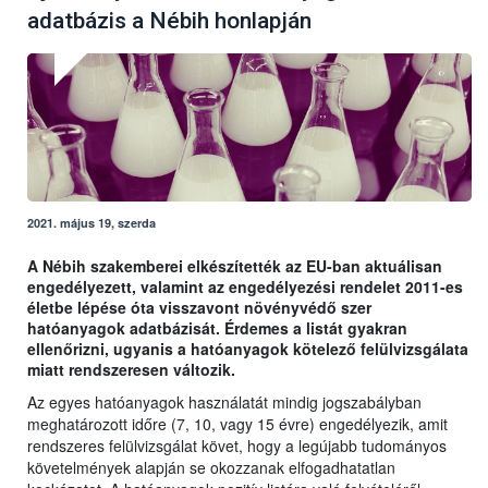
adatbázis a Nébih honlapján
2021. május 19, szerda
A Nébih szakemberei elkészítették az EU-ban aktuálisan
engedélyezett, valamint az engedélyezési rendelet 2011-es
életbe lépése óta visszavont növényvédő szer
hatóanyagok adatbázisát. Érdemes a listát gyakran
ellenőrizni, ugyanis a hatóanyagok kötelező felülvizsgálata
miatt rendszeresen változik.
Az egyes hatóanyagok használatát mindig jogszabályban
meghatározott időre (7, 10, vagy 15 évre) engedélyezik, amit
rendszeres felülvizsgálat követ, hogy a legújabb tudományos
követelmények alapján se okozzanak elfogadhatatlan