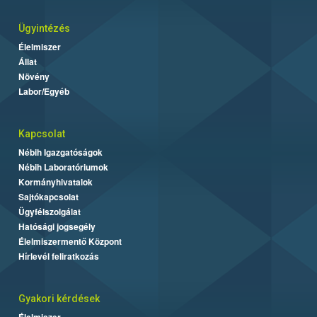
Ügyintézés
Élelmiszer
Állat
Növény
Labor/Egyéb
Kapcsolat
Nébih Igazgatóságok
Nébih Laboratóriumok
Kormányhivatalok
Sajtókapcsolat
Ügyfélszolgálat
Hatósági jogsegély
Élelmiszermentő Központ
Hírlevél feliratkozás
Gyakori kérdések
Élelmiszer