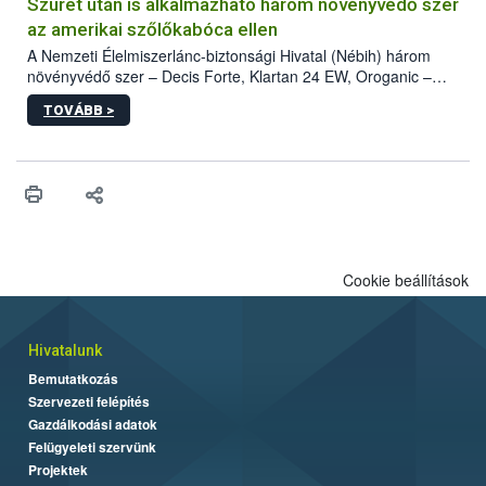
hatósággal is összehangolják a terjedés megállítása érdekében.
Szüret után is alkalmazható három növényvédő szer
az amerikai szőlőkabóca ellen
A Nemzeti Élelmiszerlánc-biztonsági Hivatal (Nébih) három
növényvédő szer – Decis Forte, Klartan 24 EW, Oroganic –
engedélyokiratát módosította, így azok a szüretet követően,
TOVÁBB >
egészen a vesszőérettség (BBCH 91) stádiumáig
felhasználhatóak a szőlőben. A kiterjesztések célja, hogy a korai
érésű szőlőkben is legyen lehetőség a károsító elleni további
védekezésre. Az Oroganic készítmény kis kiszerelésben kiskerti
felhasználók számára is elérhető és ökológiai termesztésben is
engedélyezett.
Cookie beállítások
Hivatalunk
Bemutatkozás
Szervezeti felépítés
Gazdálkodási adatok
Felügyeleti szervünk
Projektek