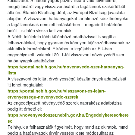
kockázatot. A hatóanyagok pozitív listára való felvételéről,
megújításáról vagy visszavonásáról a tagállamok szakértőiből
álló ún. Állandó Bizottság dönt, az Európai Bizottság javaslata
alapján. A visszavont hatóanyagokat tartalmazó készítményeket
a tagállamoknak nemzeti hatáskörben – megadott határidőn
belül – szintén vissza kell vonniuk.
A Nébih felületein több különböző adatbázissal is segíti a
felhasználókat, hogy gyorsan és könnyen tájékozódhassanak az
aktuális információkról. E körben a legújabb az EU-ban
engedélyezett, valamint 2011-től visszavont növényvédő szer
hatóanyagok adatbázisa:
https://portal.nebih.gov.hu/novenyvedo-szer-hatoanyag-
lista
A visszavont és lejárt érvényességű készítmények adatbázisát
itt lehet megtalálni:
https://portal.nebih.gov.hu/visszavont-es-lejart-
ervenyessegu-novenyvedo-szerek
Az engedélyezett növényvédő szerek naprakész adatbázisa
pedig itt érhető el:
https://novenyvedoszer.nebih.gov.hu/Engedelykereso/kere
so
Felhívjuk a felhasználók figyelmét, hogy mind az okiratok, mind
pedig a hatóanyagok érvényességi ideje módosulhat az