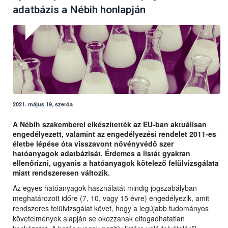
adatbázis a Nébih honlapján
2021. május 19, szerda
A Nébih szakemberei elkészítették az EU-ban aktuálisan
engedélyezett, valamint az engedélyezési rendelet 2011-es
életbe lépése óta visszavont növényvédő szer
hatóanyagok adatbázisát. Érdemes a listát gyakran
ellenőrizni, ugyanis a hatóanyagok kötelező felülvizsgálata
miatt rendszeresen változik.
Az egyes hatóanyagok használatát mindig jogszabályban
meghatározott időre (7, 10, vagy 15 évre) engedélyezik, amit
rendszeres felülvizsgálat követ, hogy a legújabb tudományos
követelmények alapján se okozzanak elfogadhatatlan