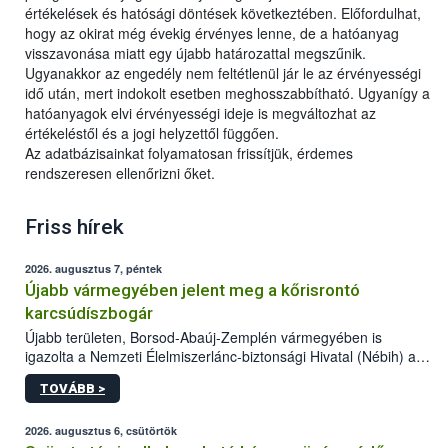
értékelések és hatósági döntések következtében. Előfordulhat,
hogy az okirat még évekig érvényes lenne, de a hatóanyag
visszavonása miatt egy újabb határozattal megszűnik.
Ugyanakkor az engedély nem feltétlenül jár le az érvényességi
idő után, mert indokolt esetben meghosszabbítható. Ugyanígy a
hatóanyagok elvi érvényességi ideje is megváltozhat az
értékeléstől és a jogi helyzettől függően.
Az adatbázisainkat folyamatosan frissítjük, érdemes
rendszeresen ellenőrizni őket.
Friss hírek
2026. augusztus 7, péntek
Újabb vármegyében jelent meg a kőrisrontó
karcsúdíszbogár
Újabb területen, Borsod-Abaúj-Zemplén vármegyében is
igazolta a Nemzeti Élelmiszerlánc-biztonsági Hivatal (Nébih) a
kőrisrontó karcsúdíszbogár (Agrilus planipennis) jelenlétét. A
TOVÁBB >
kártevőt nem csak színcsapdában találták meg, de már fertőzött
fában is azonosították. A növényvédelmi szakemberek folytatják
az intenzív felderítést, emellett az intézkedéseket a szlovák
2026. augusztus 6, csütörtök