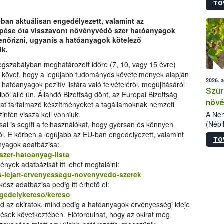
TO
kőris
jelen
-ban aktuálisan engedélyezett, valamint az
talál
lépése óta visszavont növényvédő szer hatóanyagok
azono
lenőrizni, ugyanis a hatóanyagok kötelező
folyta
ik.
intéz
össze
ogszabályban meghatározott időre (7, 10, vagy 15 évre)
érdek
at követ, hogy a legújabb tudományos követelmények alapján
2026. 
atóanyagok pozitív listára való felvételéről, megújításáról
Szür
ből álló ún. Állandó Bizottság dönt, az Európai Bizottság
növé
kat tartalmazó készítményeket a tagállamoknak nemzeti
szől
A Nem
intén vissza kell vonniuk.
(Nébi
sal is segíti a felhasználókat, hogy gyorsan és könnyen
Klart
ól. E körben a legújabb az EU-ban engedélyezett, valamint
TO
módos
nyagok adatbázisa:
egész
szer-hatoanyag-lista
felha
ények adatbázisát itt lehet megtalálni:
célja
es-lejart-ervenyessegu-novenyvedo-szerek
lehet
sz adatbázisa pedig itt érhető el:
Az Or
ngedelykereso/kereso
felha
nd az okiratok, mind pedig a hatóanyagok érvényességi ideje
terme
ések következtében. Előfordulhat, hogy az okirat még