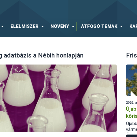
ÉLELMISZER
NÖVÉNY
ÁTFOGÓ TÉMÁK
KA
 adatbázis a Nébih honlapján
Fris
2026. 
Újab
kőri
Újabb
várme
Élelm