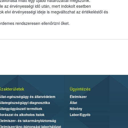
zavonása miatt egy újabb határozattal megszűnik.
le az érvényességi idő után, mert indokolt esetben
elvi érvényességi ideje is megváltozhat az értékeléstől és
 érdemes rendszeresen ellenőrizni őket.
Szakterületek
Ügyintézés
Állat-egészségügy és állatvédelem
Élelmiszer
Állategészségügyi diagnosztika
Állat
Állatgyógyászati termékek
Növény
Borászat és alkoholos italok
Labor/Egyéb
Élelmiszer- és takarmánybiztonság
Élelmiszerlánc-biztonsági laborhálózat