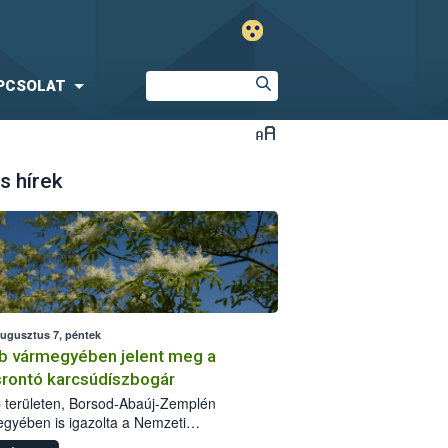
PCSOLAT
s hírek
augusztus 7, péntek
b vármegyében jelent meg a
srontó karcsúdíszbogár
 területen, Borsod-Abaúj-Zemplén
gyében is igazolta a Nemzeti
iszerlánc-biztonsági Hivatal (Nébih) a