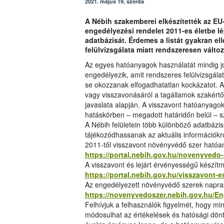
2021. május 19, szerda
A Nébih szakemberei elkészítették az EU
engedélyezési rendelet 2011-es életbe 
adatbázisát. Érdemes a listát gyakran el
felülvizsgálata miatt rendszeresen változ
Az egyes hatóanyagok használatát mindig j
engedélyezik, amit rendszeres felülvizsgál
se okozzanak elfogadhatatlan kockázatot. A h
vagy visszavonásáról a tagállamok szakértői
javaslata alapján. A visszavont hatóanyago
hatáskörben – megadott határidőn belül – sz
A Nébih felületein több különböző adatbázis
tájékozódhassanak az aktuális információkr
2011-től visszavont növényvédő szer hatóa
https://portal.nebih.gov.hu/novenyvedo-
A visszavont és lejárt érvényességű készítm
https://portal.nebih.gov.hu/visszavont-
Az engedélyezett növényvédő szerek napraké
https://novenyvedoszer.nebih.gov.hu/E
Felhívjuk a felhasználók figyelmét, hogy mi
módosulhat az értékelések és hatósági dönt