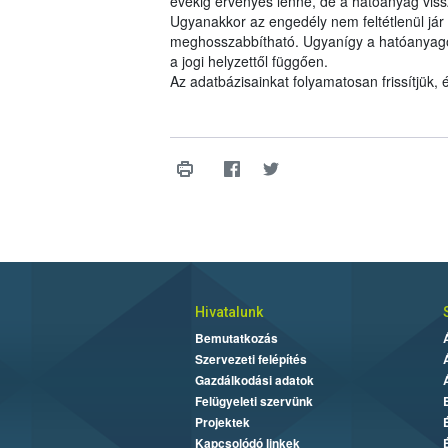
évekig érvényes lenne, de a hatóanyag viss
Ugyanakkor az engedély nem feltétlenül jár 
meghosszabbítható. Ugyanígy a hatóanyagok 
a jogi helyzettől függően.
Az adatbázisainkat folyamatosan frissítjük,
Hivatalunk
Bemutatkozás
Szervezeti felépítés
Gazdálkodási adatok
Felügyeleti szervünk
Projektek
Kapcsolódó linkek