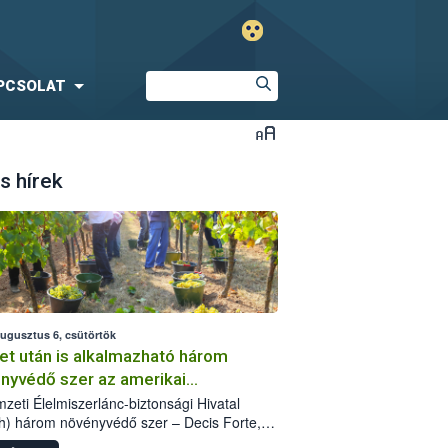
PCSOLAT
s hírek
augusztus 6, csütörtök
et után is alkalmazható három
nyvédő szer az amerikai
őkabóca ellen
zeti Élelmiszerlánc-biztonsági Hivatal
h) három növényvédő szer – Decis Forte,
an 24 EW, Oroganic – engedélyokiratát