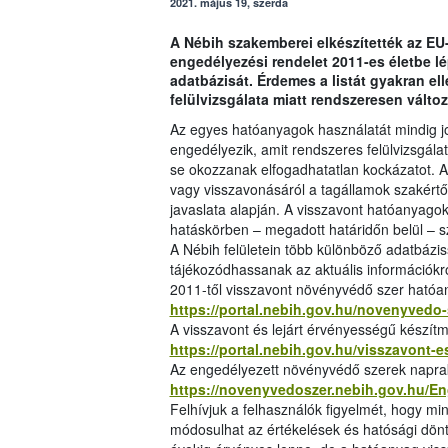
2021. május 19, szerda
A Nébih szakemberei elkészítették az EU
engedélyezési rendelet 2011-es életbe 
adatbázisát. Érdemes a listát gyakran el
felülvizsgálata miatt rendszeresen változ
Az egyes hatóanyagok használatát mindig j
engedélyezik, amit rendszeres felülvizsgál
se okozzanak elfogadhatatlan kockázatot. A h
vagy visszavonásáról a tagállamok szakértői
javaslata alapján. A visszavont hatóanyago
hatáskörben – megadott határidőn belül – sz
A Nébih felületein több különböző adatbázis
tájékozódhassanak az aktuális információkr
2011-től visszavont növényvédő szer hatóa
https://portal.nebih.gov.hu/novenyvedo-
A visszavont és lejárt érvényességű készítm
https://portal.nebih.gov.hu/visszavont-
Az engedélyezett növényvédő szerek napraké
https://novenyvedoszer.nebih.gov.hu/E
Felhívjuk a felhasználók figyelmét, hogy mi
módosulhat az értékelések és hatósági dönt