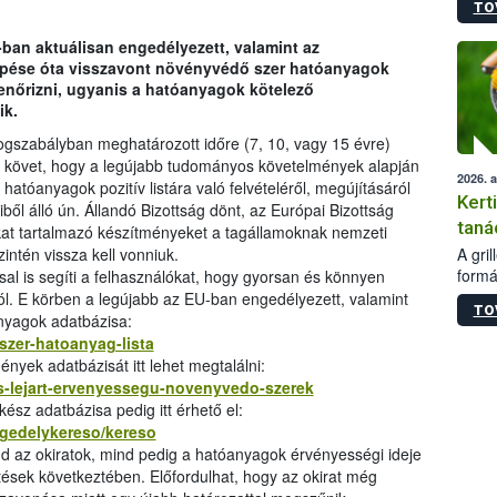
TO
módos
egész
-ban aktuálisan engedélyezett, valamint az
felha
lépése óta visszavont növényvédő szer hatóanyagok
célja
lenőrizni, ugyanis a hatóanyagok kötelező
lehet
ik.
Az Or
felha
ogszabályban meghatározott időre (7, 10, vagy 15 évre)
terme
at követ, hogy a legújabb tudományos követelmények alapján
2026. 
atóanyagok pozitív listára való felvételéről, megújításáról
Kert
ből álló ún. Állandó Bizottság dönt, az Európai Bizottság
taná
kat tartalmazó készítményeket a tagállamoknak nemzeti
A gri
intén vissza kell vonniuk.
formá
sal is segíti a felhasználókat, hogy gyorsan és könnyen
romlá
ól. E körben a legújabb az EU-ban engedélyezett, valamint
TO
szapo
nyagok adatbázisa:
sütög
szer-hatoanyag-lista
techni
ények adatbázisát itt lehet megtalálni:
alapa
es-lejart-ervenyessegu-novenyvedo-szerek
higié
sz adatbázisa pedig itt érhető el:
hőkez
ngedelykereso/kereso
tárol
nd az okiratok, mind pedig a hatóanyagok érvényességi ideje
Hivat
ések következtében. Előfordulhat, hogy az okirat még
a biz