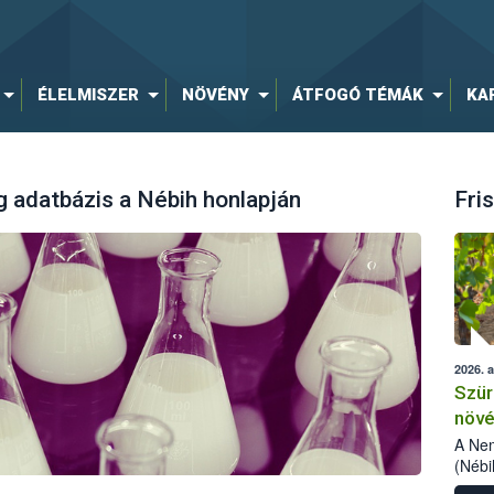
ÉLELMISZER
NÖVÉNY
ÁTFOGÓ TÉMÁK
KA
 adatbázis a Nébih honlapján
Fris
2026. 
Szür
növé
szől
A Nem
(Nébi
Klart