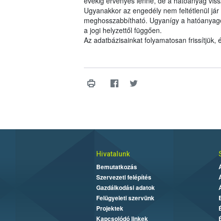
évekig érvényes lenne, de a hatóanyag viss
Ugyanakkor az engedély nem feltétlenül jár 
meghosszabbítható. Ugyanígy a hatóanyagok 
a jogi helyzettől függően.
Az adatbázisainkat folyamatosan frissítjük,
Hivatalunk
Bemutatkozás
Szervezeti felépítés
Gazdálkodási adatok
Felügyeleti szervünk
Projektek
Kapcsolódó linkek