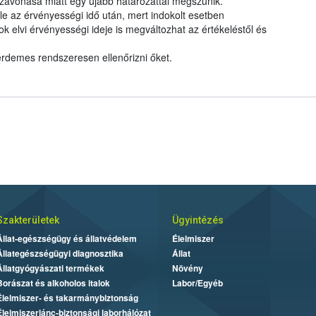
zavonása miatt egy újabb határozattal megszűnik.
le az érvényességi idő után, mert indokolt esetben
elvi érvényességi ideje is megváltozhat az értékeléstől és
 érdemes rendszeresen ellenőrizni őket.
Szakterületek
Ügyintézés
Állat-egészségügy és állatvédelem
Élelmiszer
Állategészségügyi diagnosztika
Állat
Állatgyógyászati termékek
Növény
Borászat és alkoholos italok
Labor/Egyéb
Élelmiszer- és takarmánybiztonság
Élelmiszerlánc-biztonsági laborhálózat