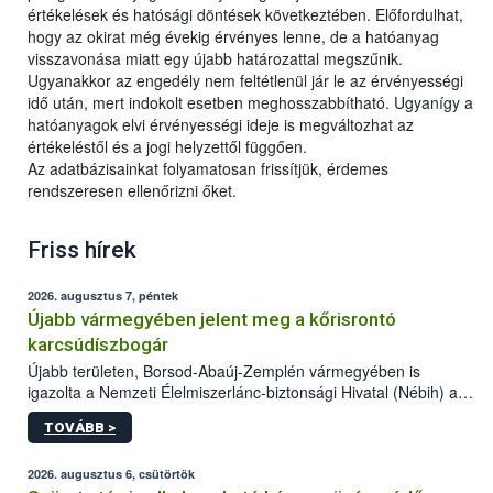
értékelések és hatósági döntések következtében. Előfordulhat,
hogy az okirat még évekig érvényes lenne, de a hatóanyag
visszavonása miatt egy újabb határozattal megszűnik.
Ugyanakkor az engedély nem feltétlenül jár le az érvényességi
idő után, mert indokolt esetben meghosszabbítható. Ugyanígy a
hatóanyagok elvi érvényességi ideje is megváltozhat az
értékeléstől és a jogi helyzettől függően.
Az adatbázisainkat folyamatosan frissítjük, érdemes
rendszeresen ellenőrizni őket.
Friss hírek
2026. augusztus 7, péntek
Újabb vármegyében jelent meg a kőrisrontó
karcsúdíszbogár
Újabb területen, Borsod-Abaúj-Zemplén vármegyében is
igazolta a Nemzeti Élelmiszerlánc-biztonsági Hivatal (Nébih) a
kőrisrontó karcsúdíszbogár (Agrilus planipennis) jelenlétét. A
TOVÁBB >
kártevőt nem csak színcsapdában találták meg, de már fertőzött
fában is azonosították. A növényvédelmi szakemberek folytatják
az intenzív felderítést, emellett az intézkedéseket a szlovák
2026. augusztus 6, csütörtök