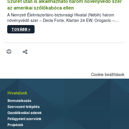
hatósággal is összehangolják a terjedés megállítása érdekében.
Szüret után is alkalmazható három növényvédő szer
az amerikai szőlőkabóca ellen
A Nemzeti Élelmiszerlánc-biztonsági Hivatal (Nébih) három
növényvédő szer – Decis Forte, Klartan 24 EW, Oroganic –
engedélyokiratát módosította, így azok a szüretet követően,
TOVÁBB >
egészen a vesszőérettség (BBCH 91) stádiumáig
felhasználhatóak a szőlőben. A kiterjesztések célja, hogy a korai
érésű szőlőkben is legyen lehetőség a károsító elleni további
védekezésre. Az Oroganic készítmény kis kiszerelésben kiskerti
felhasználók számára is elérhető és ökológiai termesztésben is
engedélyezett.
Cookie beállítások
Hivatalunk
Bemutatkozás
Szervezeti felépítés
Gazdálkodási adatok
Felügyeleti szervünk
Projektek