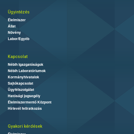
Ügyintézés
Élelmiszer
Állat
Növény
Labor/Egyéb
Kapcsolat
Nébih Igazgatóságok
Nébih Laboratóriumok
Kormányhivatalok
Sajtókapcsolat
Ügyfélszolgálat
Hatósági jogsegély
Élelmiszermentő Központ
Hírlevél feliratkozás
Gyakori kérdések
Élelmiszer