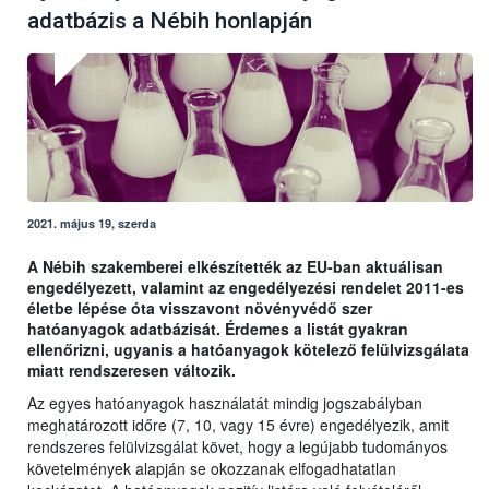
adatbázis a Nébih honlapján
2021. május 19, szerda
A Nébih szakemberei elkészítették az EU-ban aktuálisan
engedélyezett, valamint az engedélyezési rendelet 2011-es
életbe lépése óta visszavont növényvédő szer
hatóanyagok adatbázisát. Érdemes a listát gyakran
ellenőrizni, ugyanis a hatóanyagok kötelező felülvizsgálata
miatt rendszeresen változik.
Az egyes hatóanyagok használatát mindig jogszabályban
meghatározott időre (7, 10, vagy 15 évre) engedélyezik, amit
rendszeres felülvizsgálat követ, hogy a legújabb tudományos
követelmények alapján se okozzanak elfogadhatatlan