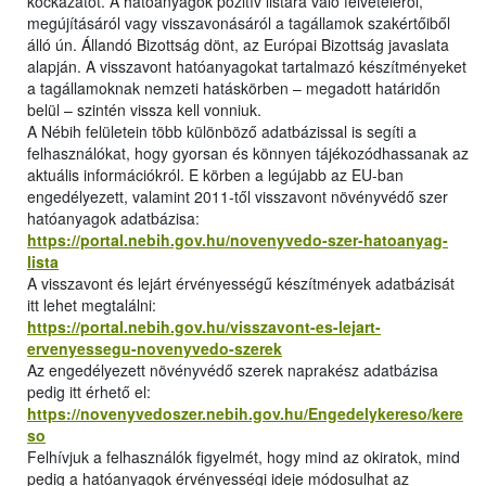
kockázatot. A hatóanyagok pozitív listára való felvételéről,
megújításáról vagy visszavonásáról a tagállamok szakértőiből
álló ún. Állandó Bizottság dönt, az Európai Bizottság javaslata
alapján. A visszavont hatóanyagokat tartalmazó készítményeket
a tagállamoknak nemzeti hatáskörben – megadott határidőn
belül – szintén vissza kell vonniuk.
A Nébih felületein több különböző adatbázissal is segíti a
felhasználókat, hogy gyorsan és könnyen tájékozódhassanak az
aktuális információkról. E körben a legújabb az EU-ban
engedélyezett, valamint 2011-től visszavont növényvédő szer
hatóanyagok adatbázisa:
https://portal.nebih.gov.hu/novenyvedo-szer-hatoanyag-
lista
A visszavont és lejárt érvényességű készítmények adatbázisát
itt lehet megtalálni:
https://portal.nebih.gov.hu/visszavont-es-lejart-
ervenyessegu-novenyvedo-szerek
Az engedélyezett növényvédő szerek naprakész adatbázisa
pedig itt érhető el:
https://novenyvedoszer.nebih.gov.hu/Engedelykereso/kere
so
Felhívjuk a felhasználók figyelmét, hogy mind az okiratok, mind
pedig a hatóanyagok érvényességi ideje módosulhat az