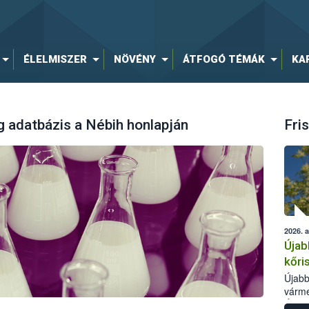
ÉLELMISZER
NÖVÉNY
ÁTFOGÓ TÉMÁK
KA
 adatbázis a Nébih honlapján
Fris
2026. 
Újab
kőri
Újabb
várme
Élelm