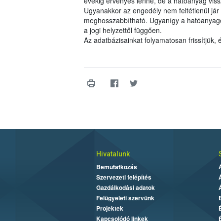
évekig érvényes lenne, de a hatóanyag viss
Ugyanakkor az engedély nem feltétlenül jár 
meghosszabbítható. Ugyanígy a hatóanyagok 
a jogi helyzettől függően.
Az adatbázisainkat folyamatosan frissítjük,
Hivatalunk
Bemutatkozás
Szervezeti felépítés
Gazdálkodási adatok
Felügyeleti szervünk
Projektek
Kapcsolódó linkek