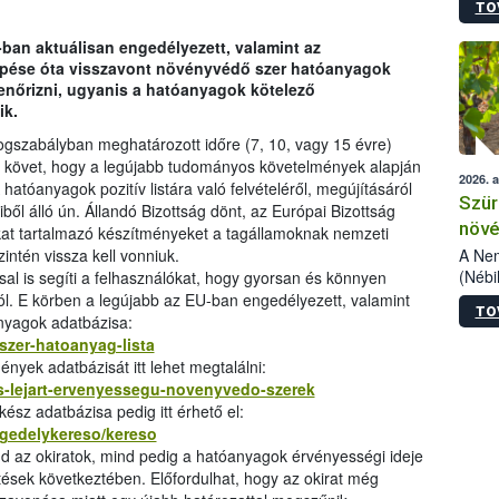
TO
kőris
jelen
-ban aktuálisan engedélyezett, valamint az
talál
lépése óta visszavont növényvédő szer hatóanyagok
azono
lenőrizni, ugyanis a hatóanyagok kötelező
folyta
ik.
intéz
össze
ogszabályban meghatározott időre (7, 10, vagy 15 évre)
érdek
at követ, hogy a legújabb tudományos követelmények alapján
2026. 
atóanyagok pozitív listára való felvételéről, megújításáról
Szür
ből álló ún. Állandó Bizottság dönt, az Európai Bizottság
növé
kat tartalmazó készítményeket a tagállamoknak nemzeti
szől
A Nem
intén vissza kell vonniuk.
(Nébi
sal is segíti a felhasználókat, hogy gyorsan és könnyen
Klart
ól. E körben a legújabb az EU-ban engedélyezett, valamint
TO
módos
nyagok adatbázisa:
egész
szer-hatoanyag-lista
felha
ények adatbázisát itt lehet megtalálni:
célja
es-lejart-ervenyessegu-novenyvedo-szerek
lehet
sz adatbázisa pedig itt érhető el:
Az Or
ngedelykereso/kereso
felha
nd az okiratok, mind pedig a hatóanyagok érvényességi ideje
terme
ések következtében. Előfordulhat, hogy az okirat még