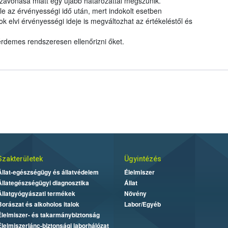
zavonása miatt egy újabb határozattal megszűnik.
le az érvényességi idő után, mert indokolt esetben
elvi érvényességi ideje is megváltozhat az értékeléstől és
 érdemes rendszeresen ellenőrizni őket.
Szakterületek
Ügyintézés
Állat-egészségügy és állatvédelem
Élelmiszer
Állategészségügyi diagnosztika
Állat
Állatgyógyászati termékek
Növény
Borászat és alkoholos italok
Labor/Egyéb
Élelmiszer- és takarmánybiztonság
Élelmiszerlánc-biztonsági laborhálózat