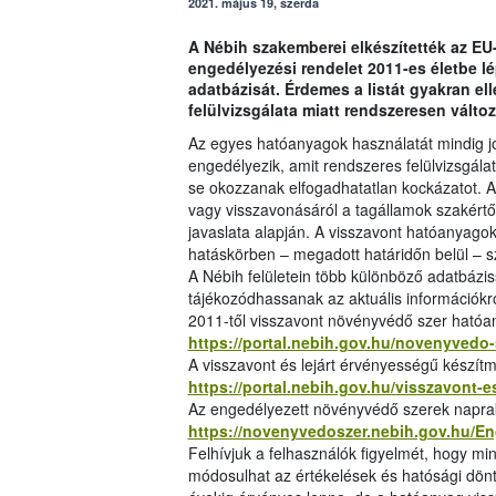
2021. május 19, szerda
A Nébih szakemberei elkészítették az EU
engedélyezési rendelet 2011-es életbe 
adatbázisát. Érdemes a listát gyakran el
felülvizsgálata miatt rendszeresen változ
Az egyes hatóanyagok használatát mindig j
engedélyezik, amit rendszeres felülvizsgál
se okozzanak elfogadhatatlan kockázatot. A h
vagy visszavonásáról a tagállamok szakértői
javaslata alapján. A visszavont hatóanyago
hatáskörben – megadott határidőn belül – sz
A Nébih felületein több különböző adatbázis
tájékozódhassanak az aktuális információkr
2011-től visszavont növényvédő szer hatóa
https://portal.nebih.gov.hu/novenyvedo-
A visszavont és lejárt érvényességű készítm
https://portal.nebih.gov.hu/visszavont-
Az engedélyezett növényvédő szerek napraké
https://novenyvedoszer.nebih.gov.hu/E
Felhívjuk a felhasználók figyelmét, hogy mi
módosulhat az értékelések és hatósági dönt