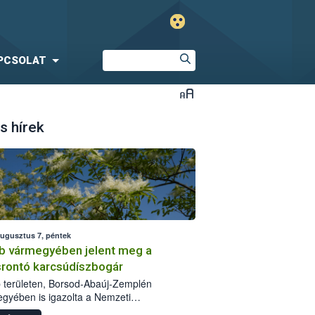
PCSOLAT
s hírek
augusztus 7, péntek
b vármegyében jelent meg a
srontó karcsúdíszbogár
 területen, Borsod-Abaúj-Zemplén
gyében is igazolta a Nemzeti
iszerlánc-biztonsági Hivatal (Nébih) a