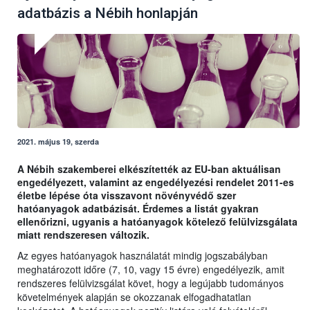
adatbázis a Nébih honlapján
2021. május 19, szerda
A Nébih szakemberei elkészítették az EU-ban aktuálisan
engedélyezett, valamint az engedélyezési rendelet 2011-es
életbe lépése óta visszavont növényvédő szer
hatóanyagok adatbázisát. Érdemes a listát gyakran
ellenőrizni, ugyanis a hatóanyagok kötelező felülvizsgálata
miatt rendszeresen változik.
Az egyes hatóanyagok használatát mindig jogszabályban
meghatározott időre (7, 10, vagy 15 évre) engedélyezik, amit
rendszeres felülvizsgálat követ, hogy a legújabb tudományos
követelmények alapján se okozzanak elfogadhatatlan