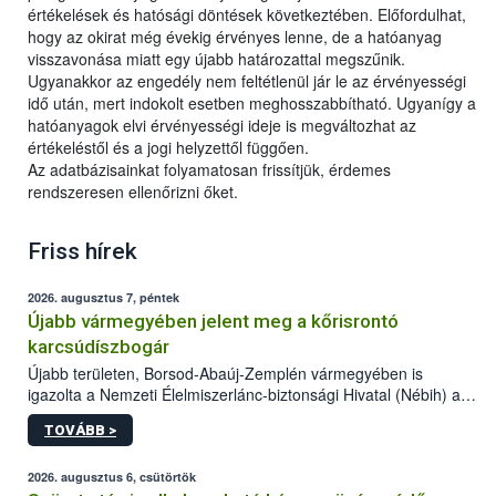
értékelések és hatósági döntések következtében. Előfordulhat,
hogy az okirat még évekig érvényes lenne, de a hatóanyag
visszavonása miatt egy újabb határozattal megszűnik.
Ugyanakkor az engedély nem feltétlenül jár le az érvényességi
idő után, mert indokolt esetben meghosszabbítható. Ugyanígy a
hatóanyagok elvi érvényességi ideje is megváltozhat az
értékeléstől és a jogi helyzettől függően.
Az adatbázisainkat folyamatosan frissítjük, érdemes
rendszeresen ellenőrizni őket.
Friss hírek
2026. augusztus 7, péntek
Újabb vármegyében jelent meg a kőrisrontó
karcsúdíszbogár
Újabb területen, Borsod-Abaúj-Zemplén vármegyében is
igazolta a Nemzeti Élelmiszerlánc-biztonsági Hivatal (Nébih) a
kőrisrontó karcsúdíszbogár (Agrilus planipennis) jelenlétét. A
TOVÁBB >
kártevőt nem csak színcsapdában találták meg, de már fertőzött
fában is azonosították. A növényvédelmi szakemberek folytatják
az intenzív felderítést, emellett az intézkedéseket a szlovák
2026. augusztus 6, csütörtök