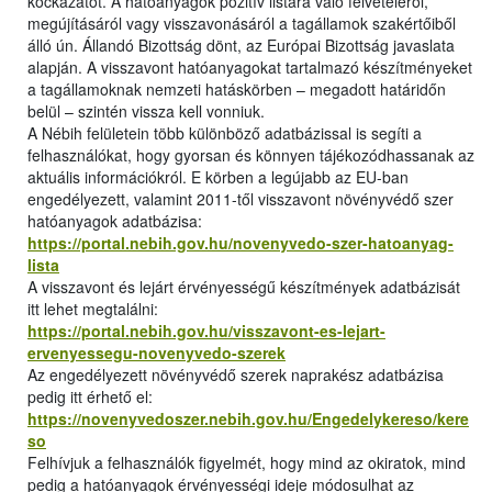
kockázatot. A hatóanyagok pozitív listára való felvételéről,
megújításáról vagy visszavonásáról a tagállamok szakértőiből
álló ún. Állandó Bizottság dönt, az Európai Bizottság javaslata
alapján. A visszavont hatóanyagokat tartalmazó készítményeket
a tagállamoknak nemzeti hatáskörben – megadott határidőn
belül – szintén vissza kell vonniuk.
A Nébih felületein több különböző adatbázissal is segíti a
felhasználókat, hogy gyorsan és könnyen tájékozódhassanak az
aktuális információkról. E körben a legújabb az EU-ban
engedélyezett, valamint 2011-től visszavont növényvédő szer
hatóanyagok adatbázisa:
https://portal.nebih.gov.hu/novenyvedo-szer-hatoanyag-
lista
A visszavont és lejárt érvényességű készítmények adatbázisát
itt lehet megtalálni:
https://portal.nebih.gov.hu/visszavont-es-lejart-
ervenyessegu-novenyvedo-szerek
Az engedélyezett növényvédő szerek naprakész adatbázisa
pedig itt érhető el:
https://novenyvedoszer.nebih.gov.hu/Engedelykereso/kere
so
Felhívjuk a felhasználók figyelmét, hogy mind az okiratok, mind
pedig a hatóanyagok érvényességi ideje módosulhat az