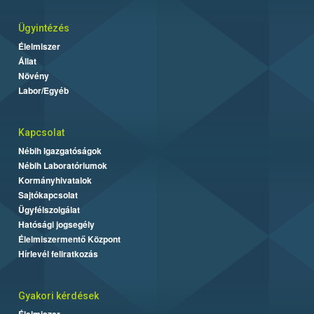
Ügyintézés
Élelmiszer
Állat
Növény
Labor/Egyéb
Kapcsolat
Nébih Igazgatóságok
Nébih Laboratóriumok
Kormányhivatalok
Sajtókapcsolat
Ügyfélszolgálat
Hatósági jogsegély
Élelmiszermentő Központ
Hírlevél feliratkozás
Gyakori kérdések
Élelmiszer