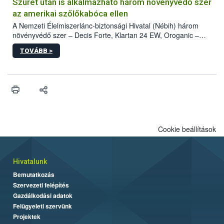
hatósággal is összehangolják a terjedés megállítása érdekében.
Szüret után is alkalmazható három növényvédő szer
az amerikai szőlőkabóca ellen
A Nemzeti Élelmiszerlánc-biztonsági Hivatal (Nébih) három
növényvédő szer – Decis Forte, Klartan 24 EW, Oroganic –
engedélyokiratát módosította, így azok a szüretet követően,
TOVÁBB >
egészen a vesszőérettség (BBCH 91) stádiumáig
felhasználhatóak a szőlőben. A kiterjesztések célja, hogy a korai
érésű szőlőkben is legyen lehetőség a károsító elleni további
védekezésre. Az Oroganic készítmény kis kiszerelésben kiskerti
felhasználók számára is elérhető és ökológiai termesztésben is
engedélyezett.
Cookie beállítások
Hivatalunk
Bemutatkozás
Szervezeti felépítés
Gazdálkodási adatok
Felügyeleti szervünk
Projektek