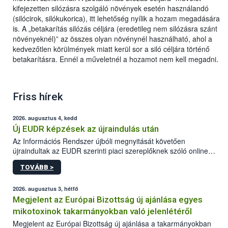
kifejezetten silózásra szolgáló növények esetén használandó
(silócirok, silókukorica), itt lehetőség nyílik a hozam megadására
is. A „betakarítás silózás céljára (eredetileg nem silózásra szánt
növényeknél)” az összes olyan növénynél használható, ahol a
kedvezőtlen körülmények miatt kerül sor a siló céljára történő
betakarításra. Ennél a műveletnél a hozamot nem kell megadni.
Friss hírek
2026. augusztus 4, kedd
Új EUDR képzések az újraindulás után
Az Információs Rendszer újbóli megnyitását követően
újraindultak az EUDR szerinti piaci szereplőknek szóló online
képzések.
TOVÁBB >
2026. augusztus 3, hétfő
Megjelent az Európai Bizottság új ajánlása egyes
mikotoxinok takarmányokban való jelenlétéről
Megjelent az Európai Bizottság új ajánlása a takarmányokban