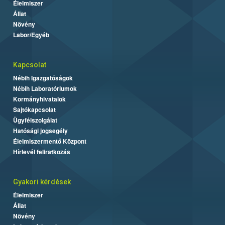
Élelmiszer
Állat
Növény
Labor/Egyéb
Kapcsolat
Nébih Igazgatóságok
Nébih Laboratóriumok
Kormányhivatalok
Sajtókapcsolat
Ügyfélszolgálat
Hatósági jogsegély
Élelmiszermentő Központ
Hírlevél feliratkozás
Gyakori kérdések
Élelmiszer
Állat
Növény