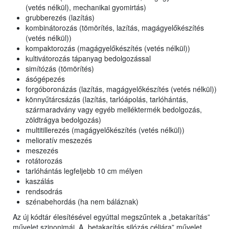
(vetés nélkül), mechanikai gyomirtás)
grubberezés (lazítás)
kombinátorozás (tömörítés, lazítás, magágyelőkészítés
(vetés nélkül))
kompaktorozás (magágyelőkészítés (vetés nélkül))
kultivátorozás tápanyag bedolgozással
simítózás (tömörítés)
ásógépezés
forgóboronázás (lazítás, magágyelőkészítés (vetés nélkül))
könnyűtárcsázás (lazítás, tarlóápolás, tarlóhántás,
szármaradvány vagy egyéb melléktermék bedolgozás,
zöldtrágya bedolgozás)
multitillerezés (magágyelőkészítés (vetés nélkül))
melioratív meszezés
meszezés
rotátorozás
tarlóhántás legfeljebb 10 cm mélyen
kaszálás
rendsodrás
szénabehordás (ha nem báláznak)
Az új kódtár élesítésével egyúttal megszűntek a „betakarítás”
művelet szinonimái. A „betakarítás silózás céljára” művelet