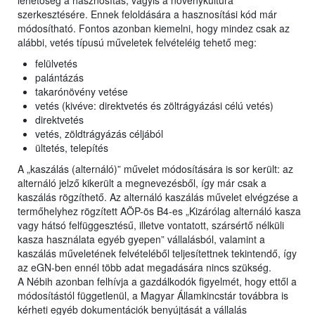
lehetőség a hasznosítás, vagyis a növénykultúra
szerkesztésére. Ennek feloldására a hasznosítási kód már
módosítható. Fontos azonban kiemelni, hogy mindez csak az
alábbi, vetés típusú műveletek felvételéig tehető meg:
felülvetés
palántázás
takarónövény vetése
vetés (kivéve: direktvetés és zöltrágyázási célú vetés)
direktvetés
vetés, zöldtrágyázás céljából
ültetés, telepítés
A „kaszálás (alternáló)” művelet módosítására is sor került: az
alternáló jelző kikerült a megnevezésből, így már csak a
kaszálás rögzíthető. Az alternáló kaszálás művelet elvégzése a
termőhelyhez rögzített AÖP-ös B4-es „Kizárólag alternáló kasza
vagy hátsó felfüggesztésű, illetve vontatott, szársértő nélküli
kasza használata egyéb gyepen” vállalásból, valamint a
kaszálás műveletének felvételéből teljesítettnek tekintendő, így
az eGN-ben ennél több adat megadására nincs szükség.
A Nébih azonban felhívja a gazdálkodók figyelmét, hogy ettől a
módosítástól függetlenül, a Magyar Államkincstár továbbra is
kérheti egyéb dokumentációk benyújtását a vállalás