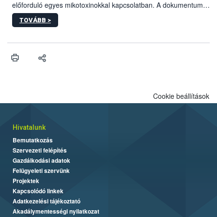
előforduló egyes mikotoxinokkal kapcsolatban. A dokumentum
2027-től új irányértékek alkalmazását írja elő, és a jelenleg
TOVÁBB >
hatályos uniós ajánlások helyébe lép.
Cookie beállítások
Hivatalunk
Bemutatkozás
Szervezeti felépítés
Gazdálkodási adatok
Felügyeleti szervünk
Projektek
Kapcsolódó linkek
Adatkezelési tájékoztató
Akadálymentességi nyilatkozat