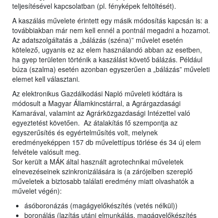
teljesítésével kapcsolatban (pl. fényképek feltöltését).
A kaszálás művelete érintett egy másik módosítás kapcsán is: a
továbbiakban már nem kell ennél a pontnál megadni a hozamot.
Az adatszolgáltatás a „bálázás (széna)” művelet esetén
kötelező, ugyanis ez az elem használandó abban az esetben,
ha gyep területen történik a kaszálást követő bálázás. Például
búza (szalma) esetén azonban egyszerűen a „bálázás” műveleti
elemet kell választani.
Az elektronikus Gazdálkodási Napló műveleti kódtára is
módosult a Magyar Államkincstárral, a Agrárgazdasági
Kamarával, valamint az Agrárközgazdasági Intézettel való
egyeztetést követően. Az átalakítás fő szempontja az
egyszerűsítés és egyértelműsítés volt, melynek
eredményeképpen 157 db művelettípus törlése és 34 új elem
felvétele valósult meg.
Sor került a MÁK által használt agrotechnikai műveletek
elnevezéseinek szinkronizálására is (a zárójelben szereplő
műveletek a biztosabb találati eredmény miatt olvashatók a
művelet végén):
ásóboronázás (magágyelőkészítés (vetés nélkül))
boronálás (lazítás utáni elmunkálás, magágyelőkészítés