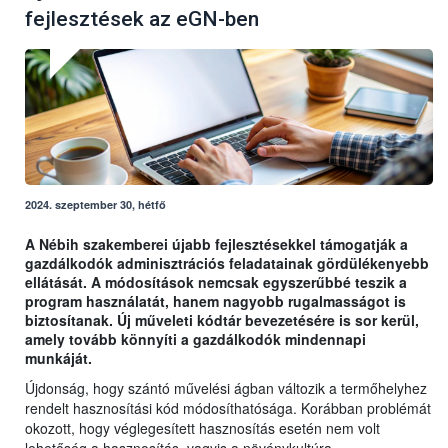
fejlesztések az eGN-ben
2024. szeptember 30, hétfő
A Nébih szakemberei újabb fejlesztésekkel támogatják a
gazdálkodók adminisztrációs feladatainak gördülékenyebb
ellátását. A módosítások nemcsak egyszerűbbé teszik a
program használatát, hanem nagyobb rugalmasságot is
biztosítanak. Új műveleti kódtár bevezetésére is sor kerül,
amely tovább könnyíti a gazdálkodók mindennapi
munkáját.
Újdonság, hogy szántó művelési ágban változik a termőhelyhez
rendelt hasznosítási kód módosíthatósága. Korábban problémát
okozott, hogy véglegesített hasznosítás esetén nem volt