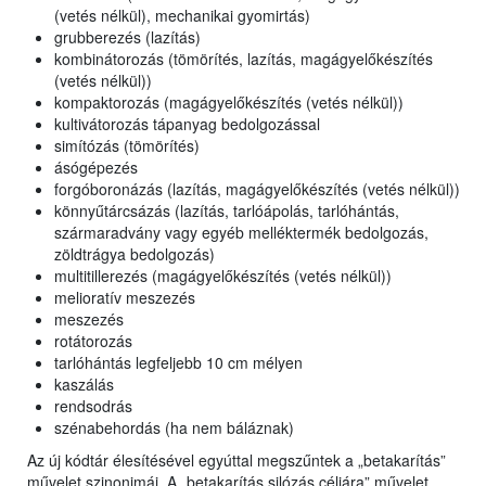
(vetés nélkül), mechanikai gyomirtás)
grubberezés (lazítás)
kombinátorozás (tömörítés, lazítás, magágyelőkészítés
(vetés nélkül))
kompaktorozás (magágyelőkészítés (vetés nélkül))
kultivátorozás tápanyag bedolgozással
simítózás (tömörítés)
ásógépezés
forgóboronázás (lazítás, magágyelőkészítés (vetés nélkül))
könnyűtárcsázás (lazítás, tarlóápolás, tarlóhántás,
szármaradvány vagy egyéb melléktermék bedolgozás,
zöldtrágya bedolgozás)
multitillerezés (magágyelőkészítés (vetés nélkül))
melioratív meszezés
meszezés
rotátorozás
tarlóhántás legfeljebb 10 cm mélyen
kaszálás
rendsodrás
szénabehordás (ha nem báláznak)
Az új kódtár élesítésével egyúttal megszűntek a „betakarítás”
művelet szinonimái. A „betakarítás silózás céljára” művelet