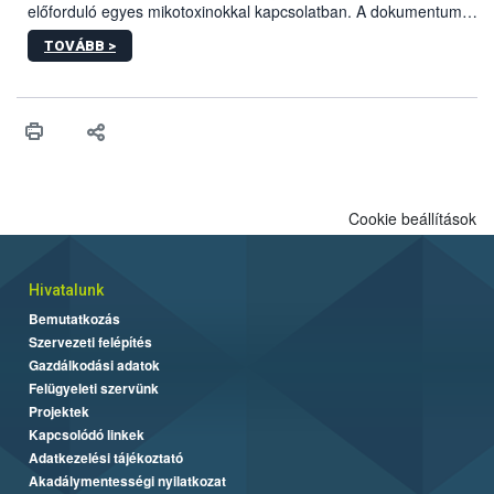
előforduló egyes mikotoxinokkal kapcsolatban. A dokumentum
2027-től új irányértékek alkalmazását írja elő, és a jelenleg
TOVÁBB >
hatályos uniós ajánlások helyébe lép.
Cookie beállítások
Hivatalunk
Bemutatkozás
Szervezeti felépítés
Gazdálkodási adatok
Felügyeleti szervünk
Projektek
Kapcsolódó linkek
Adatkezelési tájékoztató
Akadálymentességi nyilatkozat