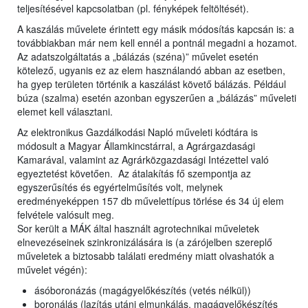
teljesítésével kapcsolatban (pl. fényképek feltöltését).
A kaszálás művelete érintett egy másik módosítás kapcsán is: a
továbbiakban már nem kell ennél a pontnál megadni a hozamot.
Az adatszolgáltatás a „bálázás (széna)” művelet esetén
kötelező, ugyanis ez az elem használandó abban az esetben,
ha gyep területen történik a kaszálást követő bálázás. Például
búza (szalma) esetén azonban egyszerűen a „bálázás” műveleti
elemet kell választani.
Az elektronikus Gazdálkodási Napló műveleti kódtára is
módosult a Magyar Államkincstárral, a Agrárgazdasági
Kamarával, valamint az Agrárközgazdasági Intézettel való
egyeztetést követően. Az átalakítás fő szempontja az
egyszerűsítés és egyértelműsítés volt, melynek
eredményeképpen 157 db művelettípus törlése és 34 új elem
felvétele valósult meg.
Sor került a MÁK által használt agrotechnikai műveletek
elnevezéseinek szinkronizálására is (a zárójelben szereplő
műveletek a biztosabb találati eredmény miatt olvashatók a
művelet végén):
ásóboronázás (magágyelőkészítés (vetés nélkül))
boronálás (lazítás utáni elmunkálás, magágyelőkészítés