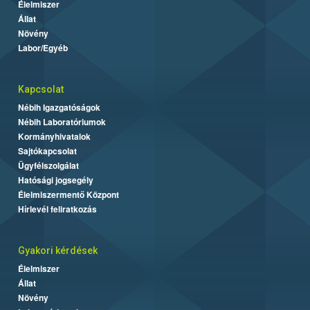
Élelmiszer
Állat
Növény
Labor/Egyéb
Kapcsolat
Nébih Igazgatóságok
Nébih Laboratóriumok
Kormányhivatalok
Sajtókapcsolat
Ügyfélszolgálat
Hatósági jogsegély
Élelmiszermentő Központ
Hírlevél feliratkozás
Gyakori kérdések
Élelmiszer
Állat
Növény