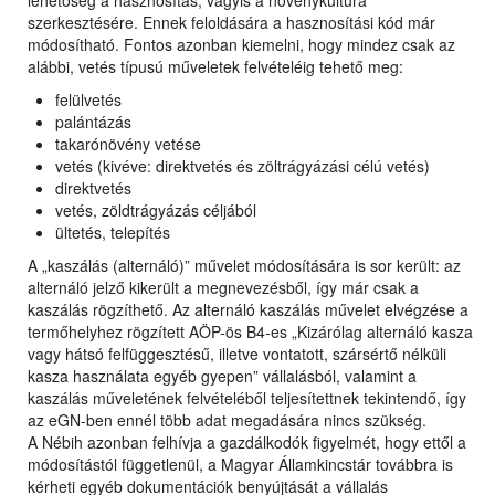
lehetőség a hasznosítás, vagyis a növénykultúra
szerkesztésére. Ennek feloldására a hasznosítási kód már
módosítható. Fontos azonban kiemelni, hogy mindez csak az
alábbi, vetés típusú műveletek felvételéig tehető meg:
felülvetés
palántázás
takarónövény vetése
vetés (kivéve: direktvetés és zöltrágyázási célú vetés)
direktvetés
vetés, zöldtrágyázás céljából
ültetés, telepítés
A „kaszálás (alternáló)” művelet módosítására is sor került: az
alternáló jelző kikerült a megnevezésből, így már csak a
kaszálás rögzíthető. Az alternáló kaszálás művelet elvégzése a
termőhelyhez rögzített AÖP-ös B4-es „Kizárólag alternáló kasza
vagy hátsó felfüggesztésű, illetve vontatott, szársértő nélküli
kasza használata egyéb gyepen” vállalásból, valamint a
kaszálás műveletének felvételéből teljesítettnek tekintendő, így
az eGN-ben ennél több adat megadására nincs szükség.
A Nébih azonban felhívja a gazdálkodók figyelmét, hogy ettől a
módosítástól függetlenül, a Magyar Államkincstár továbbra is
kérheti egyéb dokumentációk benyújtását a vállalás