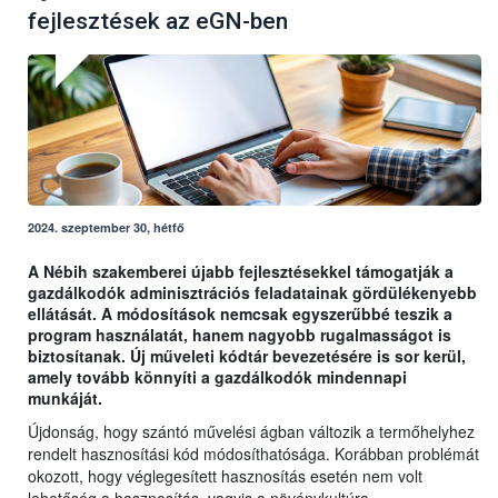
fejlesztések az eGN-ben
2024. szeptember 30, hétfő
A Nébih szakemberei újabb fejlesztésekkel támogatják a
gazdálkodók adminisztrációs feladatainak gördülékenyebb
ellátását. A módosítások nemcsak egyszerűbbé teszik a
program használatát, hanem nagyobb rugalmasságot is
biztosítanak. Új műveleti kódtár bevezetésére is sor kerül,
amely tovább könnyíti a gazdálkodók mindennapi
munkáját.
Újdonság, hogy szántó művelési ágban változik a termőhelyhez
rendelt hasznosítási kód módosíthatósága. Korábban problémát
okozott, hogy véglegesített hasznosítás esetén nem volt