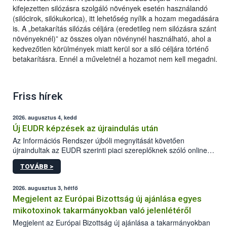
kifejezetten silózásra szolgáló növények esetén használandó
(silócirok, silókukorica), itt lehetőség nyílik a hozam megadására
is. A „betakarítás silózás céljára (eredetileg nem silózásra szánt
növényeknél)” az összes olyan növénynél használható, ahol a
kedvezőtlen körülmények miatt kerül sor a siló céljára történő
betakarításra. Ennél a műveletnél a hozamot nem kell megadni.
Friss hírek
2026. augusztus 4, kedd
Új EUDR képzések az újraindulás után
Az Információs Rendszer újbóli megnyitását követően
újraindultak az EUDR szerinti piaci szereplőknek szóló online
képzések.
TOVÁBB >
2026. augusztus 3, hétfő
Megjelent az Európai Bizottság új ajánlása egyes
mikotoxinok takarmányokban való jelenlétéről
Megjelent az Európai Bizottság új ajánlása a takarmányokban