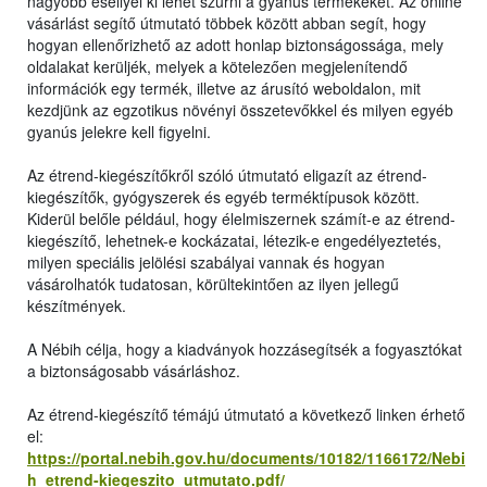
nagyobb eséllyel ki lehet szűrni a gyanús termékeket. Az online
vásárlást segítő útmutató többek között abban segít, hogy
hogyan ellenőrizhető az adott honlap biztonságossága, mely
oldalakat kerüljék, melyek a kötelezően megjelenítendő
információk egy termék, illetve az árusító weboldalon, mit
kezdjünk az egzotikus növényi összetevőkkel és milyen egyéb
gyanús jelekre kell figyelni.
Az étrend-kiegészítőkről szóló útmutató eligazít az étrend-
kiegészítők, gyógyszerek és egyéb terméktípusok között.
Kiderül belőle például, hogy élelmiszernek számít-e az étrend-
kiegészítő, lehetnek-e kockázatai, létezik-e engedélyeztetés,
milyen speciális jelölési szabályai vannak és hogyan
vásárolhatók tudatosan, körültekintően az ilyen jellegű
készítmények.
A Nébih célja, hogy a kiadványok hozzásegítsék a fogyasztókat
a biztonságosabb vásárláshoz.
Az étrend-kiegészítő témájú útmutató a következő linken érhető
el:
https://portal.nebih.gov.hu/documents/10182/1166172/Nebi
h_etrend-kiegeszito_utmutato.pdf/