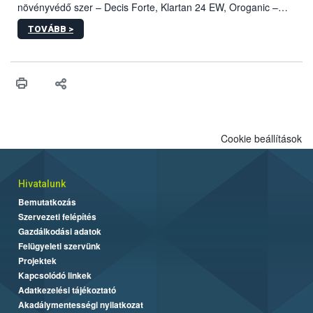
növényvédő szer – Decis Forte, Klartan 24 EW, Oroganic –
engedélyokiratát módosította, így azok a szüretet követően,
TOVÁBB >
egészen a vesszőérettség (BBCH 91) stádiumáig
felhasználhatóak a szőlőben. A kiterjesztések célja, hogy a korai
érésű szőlőkben is legyen lehetőség a károsító elleni további
védekezésre. Az Oroganic készítmény kis kiszerelésben kiskerti
felhasználók számára is elérhető és ökológiai termesztésben is
engedélyezett.
Cookie beállítások
Hivatalunk
Bemutatkozás
Szervezeti felépítés
Gazdálkodási adatok
Felügyeleti szervünk
Projektek
Kapcsolódó linkek
Adatkezelési tájékoztató
Akadálymentességi nyilatkozat