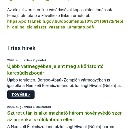
Az élelmiszerek online vásárlásával kapcsolatos tanácsok
témájú útmutató a következő linken érhető el:
https://portal.nebih.gov.hu/documents/10182/1166172/Nebi
h_online_elelmiszer_vasarlas_utmutato.pdf/
Friss hírek
2026. augusztus 7, péntek
Újabb vármegyében jelent meg a kőrisrontó
karcsúdíszbogár
Újabb területen, Borsod-Abaúj-Zemplén vármegyében is
igazolta a Nemzeti Élelmiszerlánc-biztonsági Hivatal (Nébih) a
kőrisrontó karcsúdíszbogár (Agrilus planipennis) jelenlétét. A
TOVÁBB >
kártevőt nem csak színcsapdában találták meg, de már fertőzött
fában is azonosították. A növényvédelmi szakemberek folytatják
az intenzív felderítést, emellett az intézkedéseket a szlovák
2026. augusztus 6, csütörtök
hatósággal is összehangolják a terjedés megállítása érdekében.
Szüret után is alkalmazható három növényvédő szer
az amerikai szőlőkabóca ellen
A Nemzeti Élelmiszerlánc-biztonsági Hivatal (Nébih) három