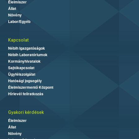
Élelmiszer
Állat
Növény
Labor/Egyéb
Kapcsolat
Nébih Igazgatóságok
Nébih Laboratóriumok
Kormányhivatalok
Sajtókapcsolat
Ügyfélszolgálat
Hatósági jogsegély
Élelmiszermentő Központ
Hírlevél feliratkozás
Gyakori kérdések
Élelmiszer
Állat
Növény