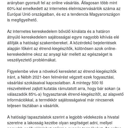
arányban gyorsult fel az online vásárlás. Átlagosan több mint
60%-kal emelkedett az internetes élelmiszervásárlók száma az
Európai Unió országaiban, és ez a tendencia Magyarországon
is megfigyelhető.
Az internetes kereskedelem bővülő kínálata és a határon
átnyúló kereskedelem sajátosságai egyre nagyobb kihívás elé
állítják a hatósági szakembereket. A közérdekű bejelentések
alapján főként az étrend-kiegészítők, különösen azok online-
kereskedelme okoz az anyagi kár mellett az egészséget is
veszélyeztető problémákat.
Figyelembe véve a növekvő keresletet az étrend-kiegészítők
iránt, a Nébih 2021-ben felmérést végzett ezek fogyasztási,
vásárlási szokásaival kapcsolatban. A mintegy 500 fő
részvételével zajlott kutatás rámutatott arra, hogy bár sokan (a
válaszadók 85%-a) fogyasztanak étrend-kiegészítőt, az alapvető
információkkal, a termékkör sajátosságaival már nincsenek
teljesen tisztában a vásárlók.
A hatósági tapasztalatok szerint a legjobb védekezés a hivatal
szeretne a lakosság kezébe olyan segítséget adni, mellyel