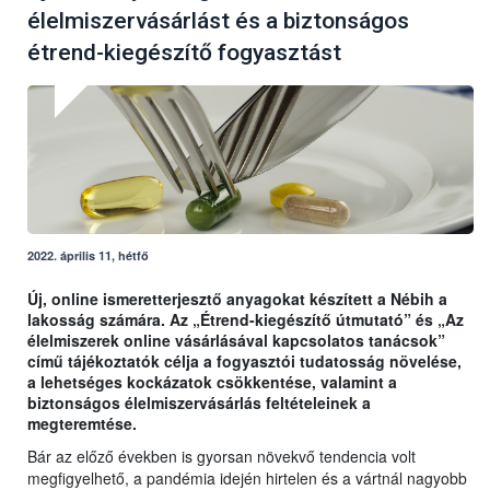
élelmiszervásárlást és a biztonságos
étrend-kiegészítő fogyasztást
2022. április 11, hétfő
Új, online ismeretterjesztő anyagokat készített a Nébih a
lakosság számára. Az „Étrend-kiegészítő útmutató” és „Az
élelmiszerek online vásárlásával kapcsolatos tanácsok”
című tájékoztatók célja a fogyasztói tudatosság növelése,
a lehetséges kockázatok csökkentése, valamint a
biztonságos élelmiszervásárlás feltételeinek a
megteremtése.
Bár az előző években is gyorsan növekvő tendencia volt
megfigyelhető, a pandémia idején hirtelen és a vártnál nagyobb