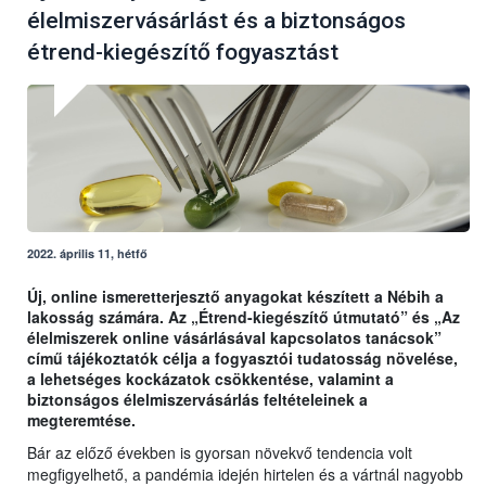
élelmiszervásárlást és a biztonságos
étrend-kiegészítő fogyasztást
2022. április 11, hétfő
Új, online ismeretterjesztő anyagokat készített a Nébih a
lakosság számára. Az „Étrend-kiegészítő útmutató” és „Az
élelmiszerek online vásárlásával kapcsolatos tanácsok”
című tájékoztatók célja a fogyasztói tudatosság növelése,
a lehetséges kockázatok csökkentése, valamint a
biztonságos élelmiszervásárlás feltételeinek a
megteremtése.
Bár az előző években is gyorsan növekvő tendencia volt
megfigyelhető, a pandémia idején hirtelen és a vártnál nagyobb