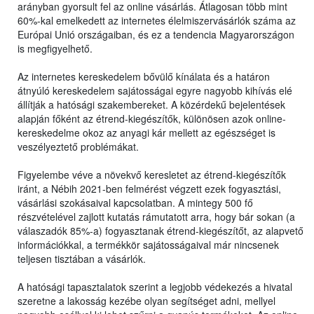
arányban gyorsult fel az online vásárlás. Átlagosan több mint
60%-kal emelkedett az internetes élelmiszervásárlók száma az
Európai Unió országaiban, és ez a tendencia Magyarországon
is megfigyelhető.
Az internetes kereskedelem bővülő kínálata és a határon
átnyúló kereskedelem sajátosságai egyre nagyobb kihívás elé
állítják a hatósági szakembereket. A közérdekű bejelentések
alapján főként az étrend-kiegészítők, különösen azok online-
kereskedelme okoz az anyagi kár mellett az egészséget is
veszélyeztető problémákat.
Figyelembe véve a növekvő keresletet az étrend-kiegészítők
iránt, a Nébih 2021-ben felmérést végzett ezek fogyasztási,
vásárlási szokásaival kapcsolatban. A mintegy 500 fő
részvételével zajlott kutatás rámutatott arra, hogy bár sokan (a
válaszadók 85%-a) fogyasztanak étrend-kiegészítőt, az alapvető
információkkal, a termékkör sajátosságaival már nincsenek
teljesen tisztában a vásárlók.
A hatósági tapasztalatok szerint a legjobb védekezés a hivatal
szeretne a lakosság kezébe olyan segítséget adni, mellyel