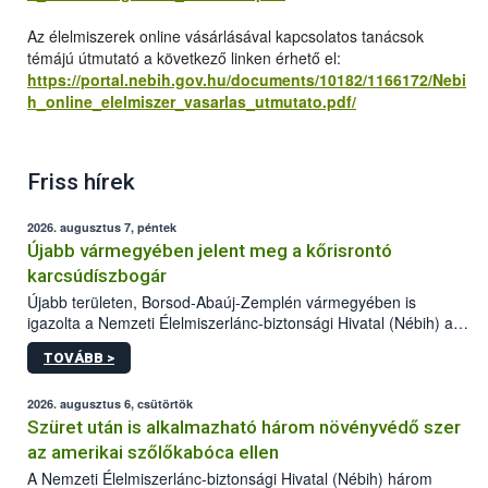
Az élelmiszerek online vásárlásával kapcsolatos tanácsok
témájú útmutató a következő linken érhető el:
https://portal.nebih.gov.hu/documents/10182/1166172/Nebi
h_online_elelmiszer_vasarlas_utmutato.pdf/
Friss hírek
2026. augusztus 7, péntek
Újabb vármegyében jelent meg a kőrisrontó
karcsúdíszbogár
Újabb területen, Borsod-Abaúj-Zemplén vármegyében is
igazolta a Nemzeti Élelmiszerlánc-biztonsági Hivatal (Nébih) a
kőrisrontó karcsúdíszbogár (Agrilus planipennis) jelenlétét. A
TOVÁBB >
kártevőt nem csak színcsapdában találták meg, de már fertőzött
fában is azonosították. A növényvédelmi szakemberek folytatják
az intenzív felderítést, emellett az intézkedéseket a szlovák
2026. augusztus 6, csütörtök
hatósággal is összehangolják a terjedés megállítása érdekében.
Szüret után is alkalmazható három növényvédő szer
az amerikai szőlőkabóca ellen
A Nemzeti Élelmiszerlánc-biztonsági Hivatal (Nébih) három