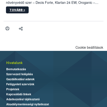
növényvédő szer – Decis Forte, Klartan 24 EW, Oroganic –
engedélyokiratát módosította, így azok a szüretet követően,
TOVÁBB >
egészen a vesszőérettség (BBCH 91) stádiumáig
felhasználhatóak a szőlőben. A kiterjesztések célja, hogy a korai
érésű szőlőkben is legyen lehetőség a károsító elleni további
védekezésre. Az Oroganic készítmény kis kiszerelésben kiskerti
felhasználók számára is elérhető és ökológiai termesztésben is
engedélyezett.
Cookie beállítások
Hivatalunk
Bemutatkozás
Szervezeti felépítés
Gazdálkodási adatok
Felügyeleti szervünk
Projektek
Kapcsolódó linkek
Adatkezelési tájékoztató
Akadálymentességi nyilatkozat