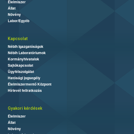
Élelmiszer
Állat
Növény
Labor/Egyéb
Kapcsolat
Nébih Igazgatóságok
Nébih Laboratóriumok
Kormányhivatalok
Sajtókapcsolat
Ügyfélszolgálat
Hatósági jogsegély
Élelmiszermentő Központ
Hírlevél feliratkozás
Gyakori kérdések
Élelmiszer
Állat
Növény