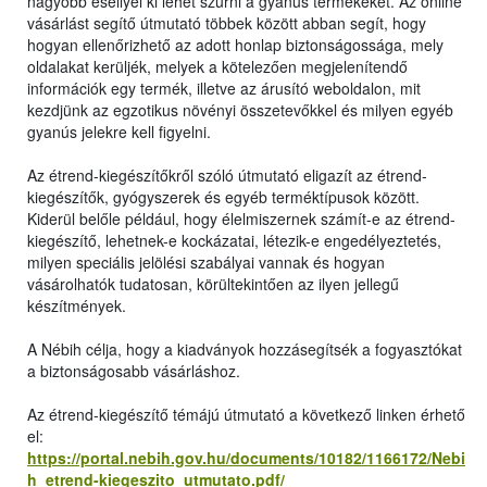
nagyobb eséllyel ki lehet szűrni a gyanús termékeket. Az online
vásárlást segítő útmutató többek között abban segít, hogy
hogyan ellenőrizhető az adott honlap biztonságossága, mely
oldalakat kerüljék, melyek a kötelezően megjelenítendő
információk egy termék, illetve az árusító weboldalon, mit
kezdjünk az egzotikus növényi összetevőkkel és milyen egyéb
gyanús jelekre kell figyelni.
Az étrend-kiegészítőkről szóló útmutató eligazít az étrend-
kiegészítők, gyógyszerek és egyéb terméktípusok között.
Kiderül belőle például, hogy élelmiszernek számít-e az étrend-
kiegészítő, lehetnek-e kockázatai, létezik-e engedélyeztetés,
milyen speciális jelölési szabályai vannak és hogyan
vásárolhatók tudatosan, körültekintően az ilyen jellegű
készítmények.
A Nébih célja, hogy a kiadványok hozzásegítsék a fogyasztókat
a biztonságosabb vásárláshoz.
Az étrend-kiegészítő témájú útmutató a következő linken érhető
el:
https://portal.nebih.gov.hu/documents/10182/1166172/Nebi
h_etrend-kiegeszito_utmutato.pdf/