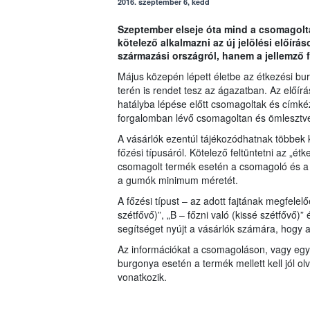
2016. szeptember 6, kedd
Szeptember elseje óta mind a csomagolta
kötelező alkalmazni az új jelölési előírá
származási országról, hanem a jellemző f
Május közepén lépett életbe az étkezési bu
terén is rendet tesz az ágazatban. Az előír
hatályba lépése előtt csomagoltak és címké
forgalomban lévő csomagoltan és ömlesztve á
A vásárlók ezentúl tájékozódhatnak többek k
főzési típusáról. Kötelező feltüntetni az „
csomagolt termék esetén a csomagoló és a f
a gumók minimum méretét.
A főzési típust – az adott fajtának megfele
szétfővő)”, „B – főzni való (kissé szétfővő)” 
segítséget nyújt a vásárlók számára, hogy 
Az információkat a csomagoláson, vagy egy a
burgonya esetén a termék mellett kell jól olv
vonatkozik.