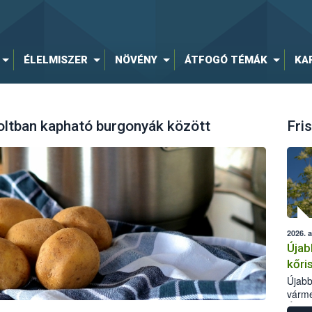
ÉLELMISZER
NÖVÉNY
ÁTFOGÓ TÉMÁK
KA
 boltban kapható burgonyák között
Fris
2026. 
Újab
kőri
Újabb
várme
Élelm