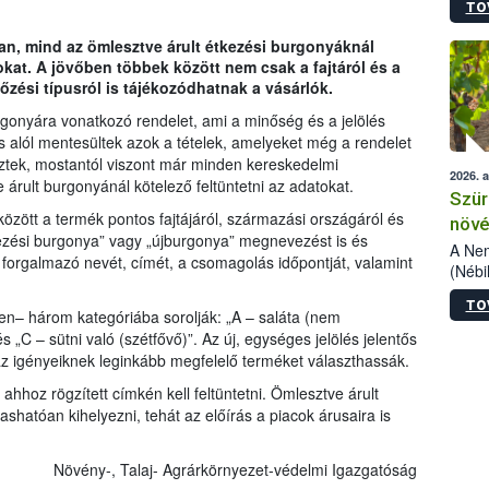
TO
kőris
jelen
n, mind az ömlesztve árult étkezési burgonyáknál
talál
sokat. A jövőben többek között nem csak a fajtáról és a
azono
őzési típusról is tájékozódhatnak a vásárlók.
folyta
intéz
rgonyára vonatkozó rendelet, ami a minőség és a jelölés
össze
ás alól mentesültek azok a tételek, amelyeket még a rendelet
érdek
ztek, mostantól viszont már minden kereskedelmi
2026. 
rult burgonyánál kötelező feltüntetni az adatokat.
Szür
özött a termék pontos fajtájáról, származási országáról és
növé
étkezési burgonya” vagy „újburgonya” megnevezést is és
szől
A Nem
orgalmazó nevét, címét, a csomagolás időpontját, valamint
(Nébi
Klart
TO
módos
lően– három kategóriába sorolják: „A – saláta (nem
egész
és „C – sütni való (szétfővő)”. Az új, egységes jelölés jelentős
felha
az igényeiknek leginkább megfelelő terméket választhassák.
célja
hhoz rögzített címkén kell feltüntetni. Ömlesztve árult
lehet
ashatóan kihelyezni, tehát az előírás a piacok árusaira is
Az Or
felha
terme
Növény-, Talaj- Agrárkörnyezet-védelmi Igazgatóság