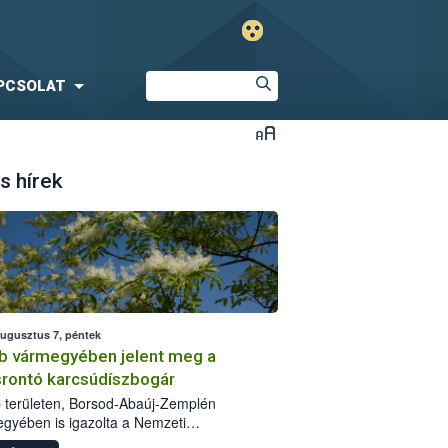
PCSOLAT
s hírek
augusztus 7, péntek
b vármegyében jelent meg a
srontó karcsúdíszbogár
 területen, Borsod-Abaúj-Zemplén
gyében is igazolta a Nemzeti
iszerlánc-biztonsági Hivatal (Nébih) a