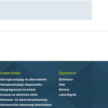
Szakterületek
Ügyintézés
Állat-egészségügy és állatvédelem
Élelmiszer
Állategészségügyi diagnosztika
Állat
Állatgyógyászati termékek
Növény
Borászat és alkoholos italok
Labor/Egyéb
Élelmiszer- és takarmánybiztonság
Élelmiszerlánc-biztonsági laborhálózat