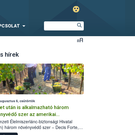
PCSOLAT
s hírek
augusztus 6, csütörtök
et után is alkalmazható három
nyvédő szer az amerikai
őkabóca ellen
zeti Élelmiszerlánc-biztonsági Hivatal
h) három növényvédő szer – Decis Forte,
an 24 EW, Oroganic – engedélyokiratát