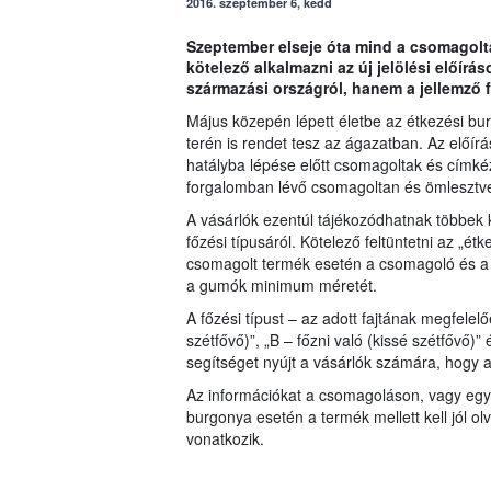
2016. szeptember 6, kedd
Szeptember elseje óta mind a csomagolta
kötelező alkalmazni az új jelölési előírá
származási országról, hanem a jellemző f
Május közepén lépett életbe az étkezési bu
terén is rendet tesz az ágazatban. Az előír
hatályba lépése előtt csomagoltak és címké
forgalomban lévő csomagoltan és ömlesztve á
A vásárlók ezentúl tájékozódhatnak többek k
főzési típusáról. Kötelező feltüntetni az „
csomagolt termék esetén a csomagoló és a f
a gumók minimum méretét.
A főzési típust – az adott fajtának megfele
szétfővő)”, „B – főzni való (kissé szétfővő)” 
segítséget nyújt a vásárlók számára, hogy 
Az információkat a csomagoláson, vagy egy a
burgonya esetén a termék mellett kell jól olv
vonatkozik.