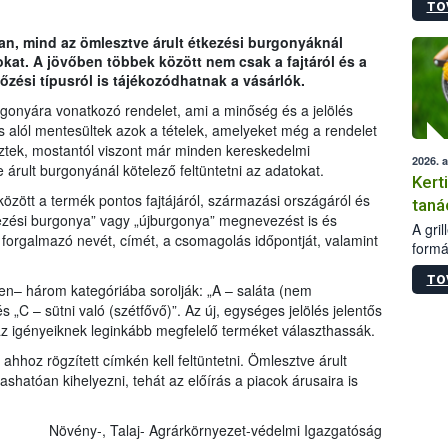
TO
módos
egész
n, mind az ömlesztve árult étkezési burgonyáknál
felha
sokat. A jövőben többek között nem csak a fajtáról és a
célja
őzési típusról is tájékozódhatnak a vásárlók.
lehet
Az Or
rgonyára vonatkozó rendelet, ami a minőség és a jelölés
felha
ás alól mentesültek azok a tételek, amelyeket még a rendelet
terme
ztek, mostantól viszont már minden kereskedelmi
2026. 
rult burgonyánál kötelező feltüntetni az adatokat.
Kert
özött a termék pontos fajtájáról, származási országáról és
taná
étkezési burgonya” vagy „újburgonya” megnevezést is és
A gri
orgalmazó nevét, címét, a csomagolás időpontját, valamint
formá
romlá
TO
szapo
lően– három kategóriába sorolják: „A – saláta (nem
sütög
és „C – sütni való (szétfővő)”. Az új, egységes jelölés jelentős
techni
az igényeiknek leginkább megfelelő terméket választhassák.
alapa
hhoz rögzített címkén kell feltüntetni. Ömlesztve árult
higié
ashatóan kihelyezni, tehát az előírás a piacok árusaira is
hőkez
tárol
Hivat
Növény-, Talaj- Agrárkörnyezet-védelmi Igazgatóság
a biz