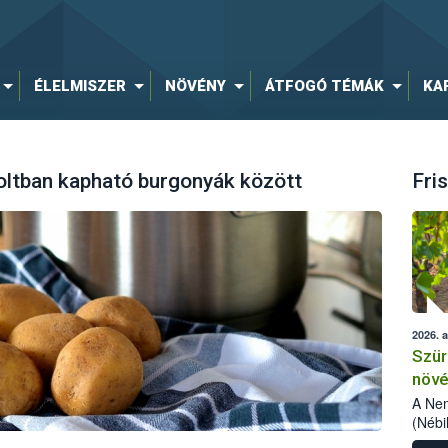
ÉLELMISZER
NÖVÉNY
ÁTFOGÓ TÉMÁK
KA
 boltban kapható burgonyák között
Fris
2026. 
Szür
növé
szől
A Nem
(Nébi
Klart