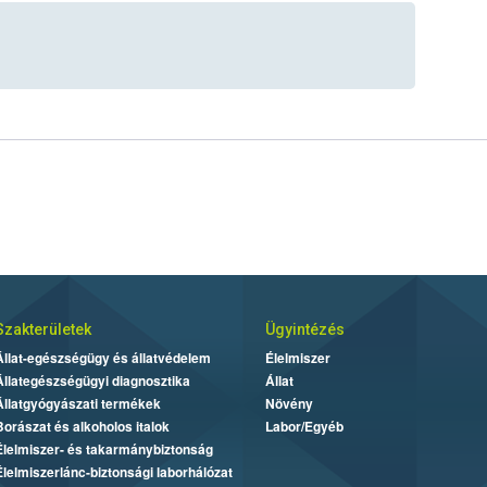
Szakterületek
Ügyintézés
Állat-egészségügy és állatvédelem
Élelmiszer
Állategészségügyi diagnosztika
Állat
Állatgyógyászati termékek
Növény
Borászat és alkoholos italok
Labor/Egyéb
Élelmiszer- és takarmánybiztonság
Élelmiszerlánc-biztonsági laborhálózat