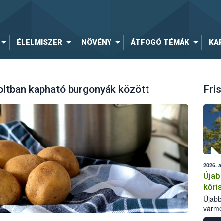
ÉLELMISZER
NÖVÉNY
ÁTFOGÓ TÉMÁK
KA
 boltban kapható burgonyák között
Fris
2026. 
Újab
kőri
Újabb
várme
Élelm