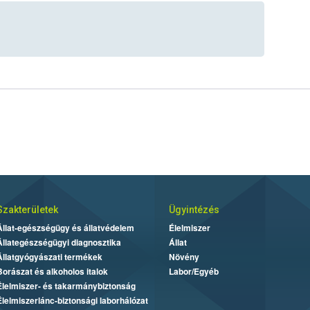
Szakterületek
Ügyintézés
Állat-egészségügy és állatvédelem
Élelmiszer
Állategészségügyi diagnosztika
Állat
Állatgyógyászati termékek
Növény
Borászat és alkoholos italok
Labor/Egyéb
Élelmiszer- és takarmánybiztonság
Élelmiszerlánc-biztonsági laborhálózat