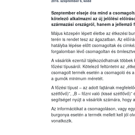
2016. szeptember 6, kedd
Szeptember elseje óta mind a csomagolta
kötelező alkalmazni az új jelölési előírá
származási országról, hanem a jellemző f
Május közepén lépett életbe az étkezési bu
terén is rendet tesz az ágazatban. Az előír
hatályba lépése előtt csomagoltak és címké
forgalomban lévő csomagoltan és ömlesztve á
A vásárlók ezentúl tájékozódhatnak többek k
főzési típusáról. Kötelező feltüntetni az „
csomagolt termék esetén a csomagoló és a f
a gumók minimum méretét.
A főzési típust – az adott fajtának megfele
szétfővő)”, „B – főzni való (kissé szétfővő)” 
segítséget nyújt a vásárlók számára, hogy 
Az információkat a csomagoláson, vagy egy a
burgonya esetén a termék mellett kell jól olv
vonatkozik.