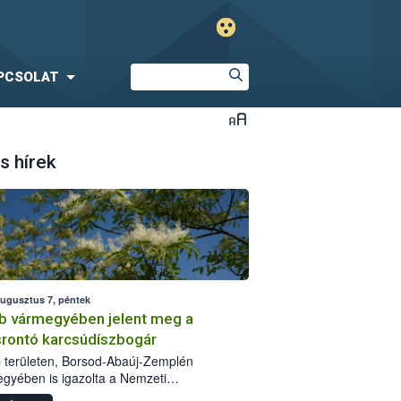
PCSOLAT
s hírek
augusztus 7, péntek
b vármegyében jelent meg a
srontó karcsúdíszbogár
 területen, Borsod-Abaúj-Zemplén
gyében is igazolta a Nemzeti
iszerlánc-biztonsági Hivatal (Nébih) a