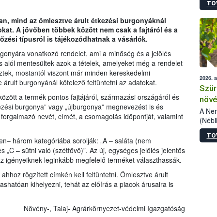
TO
kőris
jelen
n, mind az ömlesztve árult étkezési burgonyáknál
talál
sokat. A jövőben többek között nem csak a fajtáról és a
azono
őzési típusról is tájékozódhatnak a vásárlók.
folyta
intéz
rgonyára vonatkozó rendelet, ami a minőség és a jelölés
össze
ás alól mentesültek azok a tételek, amelyeket még a rendelet
érdek
ztek, mostantól viszont már minden kereskedelmi
2026. 
rult burgonyánál kötelező feltüntetni az adatokat.
Szür
özött a termék pontos fajtájáról, származási országáról és
növé
étkezési burgonya” vagy „újburgonya” megnevezést is és
szől
A Nem
orgalmazó nevét, címét, a csomagolás időpontját, valamint
(Nébi
Klart
TO
módos
lően– három kategóriába sorolják: „A – saláta (nem
egész
és „C – sütni való (szétfővő)”. Az új, egységes jelölés jelentős
felha
az igényeiknek leginkább megfelelő terméket választhassák.
célja
hhoz rögzített címkén kell feltüntetni. Ömlesztve árult
lehet
ashatóan kihelyezni, tehát az előírás a piacok árusaira is
Az Or
felha
terme
Növény-, Talaj- Agrárkörnyezet-védelmi Igazgatóság