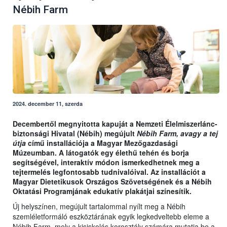
Nébih Farm
2024. december 11, szerda
Decembertől megnyitotta kapuját a Nemzeti Élelmiszerlánc-
biztonsági Hivatal (Nébih) megújult
Nébih Farm, avagy a tej
útja
című installációja a Magyar Mezőgazdasági
Múzeumban. A látogatók egy élethű tehén és borja
segítségével, interaktív módon ismerkedhetnek meg a
tejtermelés legfontosabb tudnivalóival. Az installációt a
Magyar Dietetikusok Országos Szövetségének és a Nébih
Oktatási Programjának edukatív plakátjai színesítik.
Új helyszínen, megújult tartalommal nyílt meg a Nébih
szemléletformáló eszköztárának egyik legkedveltebb eleme a
Nébih Farm, mely a kisiskolás korosztály számára mutatja be a