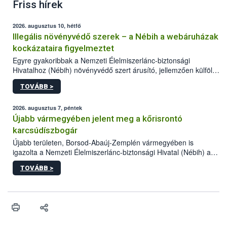
Friss hírek
2026. augusztus 10, hétfő
Illegális növényvédő szerek – a Nébih a webáruházak
kockázataira figyelmeztet
Egyre gyakoribbak a Nemzeti Élelmiszerlánc-biztonsági
Hivatalhoz (Nébih) növényvédő szert árusító, jellemzően külföldi
honlapok kapcsán érkező bejelentések. Emellett az ilyen
TOVÁBB >
termékeket kínáló kéretlen online reklámok mennyisége is
számottevően megnövekedett az elmúlt időszakban. A Nébih
összegyűjtötte az illegális növényvédő szerek kapcsán
2026. augusztus 7, péntek
előforduló árulkodó jeleket, valamint a webáruházakból való
Újabb vármegyében jelent meg a kőrisrontó
vásárlás kockázatait.
karcsúdíszbogár
Újabb területen, Borsod-Abaúj-Zemplén vármegyében is
igazolta a Nemzeti Élelmiszerlánc-biztonsági Hivatal (Nébih) a
kőrisrontó karcsúdíszbogár (Agrilus planipennis) jelenlétét. A
TOVÁBB >
kártevőt nem csak színcsapdában találták meg, de már fertőzött
fában is azonosították. A növényvédelmi szakemberek folytatják
az intenzív felderítést, emellett az intézkedéseket a szlovák
hatósággal is összehangolják a terjedés megállítása érdekében.