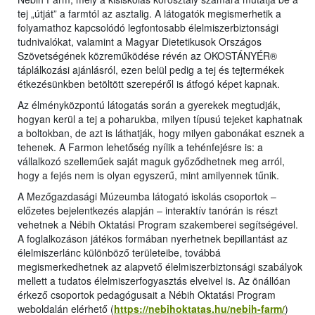
tej „útját” a farmtól az asztalig. A látogatók megismerhetik a
folyamathoz kapcsolódó legfontosabb élelmiszerbiztonsági
tudnivalókat, valamint a Magyar Dietetikusok Országos
Szövetségének közreműködése révén az OKOSTÁNYÉR®
táplálkozási ajánlásról, ezen belül pedig a tej és tejtermékek
étkezésünkben betöltött szerepéről is átfogó képet kapnak.
Az élményközpontú látogatás során a gyerekek megtudják,
hogyan kerül a tej a poharukba, milyen típusú tejeket kaphatnak
a boltokban, de azt is láthatják, hogy milyen gabonákat esznek a
tehenek. A Farmon lehetőség nyílik a tehénfejésre is: a
vállalkozó szelleműek saját maguk győződhetnek meg arról,
hogy a fejés nem is olyan egyszerű, mint amilyennek tűnik.
A Mezőgazdasági Múzeumba látogató iskolás csoportok –
előzetes bejelentkezés alapján – interaktív tanórán is részt
vehetnek a Nébih Oktatási Program szakemberei segítségével.
A foglalkozáson játékos formában nyerhetnek bepillantást az
élelmiszerlánc különböző területeibe, továbbá
megismerkedhetnek az alapvető élelmiszerbiztonsági szabályok
mellett a tudatos élelmiszerfogyasztás elveivel is. Az önállóan
érkező csoportok pedagógusait a Nébih Oktatási Program
weboldalán elérhető (
https://nebihoktatas.hu/nebih-farm/
)