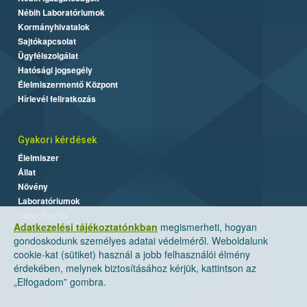
Nébih Laboratóriumok
Kormányhivatalok
Sajtókapcsolat
Ügyfélszolgálat
Hatósági jogsegély
Élelmiszermentő Központ
Hírlevél feliratkozás
Gyakori kérdések
Élelmiszer
Állat
Növény
Laboratóriumok
Labor/Egyéb
Adatkezelési tájékoztatónkban
megismerheti, hogyan
gondoskodunk személyes adatai védelméről. Weboldalunk
cookie-kat (sütiket) használ a jobb felhasználói élmény
érdekében, melynek biztosításához kérjük, kattintson az
„Elfogadom” gombra.