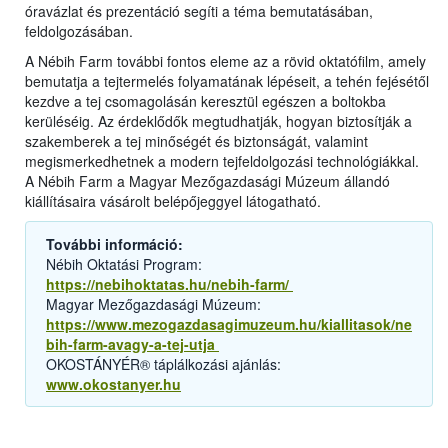
óravázlat és prezentáció segíti a téma bemutatásában,
feldolgozásában.
A Nébih Farm további fontos eleme az a rövid oktatófilm, amely
bemutatja a tejtermelés folyamatának lépéseit, a tehén fejésétől
kezdve a tej csomagolásán keresztül egészen a boltokba
kerüléséig. Az érdeklődők megtudhatják, hogyan biztosítják a
szakemberek a tej minőségét és biztonságát, valamint
megismerkedhetnek a modern tejfeldolgozási technológiákkal.
A Nébih Farm a Magyar Mezőgazdasági Múzeum állandó
kiállításaira vásárolt belépőjeggyel látogatható.
További információ:
Nébih Oktatási Program:
https://nebihoktatas.hu/nebih-farm/
Magyar Mezőgazdasági Múzeum:
https://www.mezogazdasagimuzeum.hu/kiallitasok/ne
bih-farm-avagy-a-tej-utja
OKOSTÁNYÉR® táplálkozási ajánlás:
www.okostanyer.hu