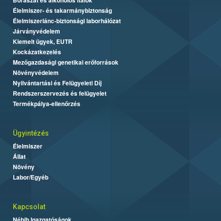
Élelmiszer- és takarmánybiztonság
Élelmiszerlánc-biztonsági laborhálózat
Járványvédelem
Kiemelt ügyek, EUTR
Kockázatkezelés
Mezőgazdasági genetikai erőforrások
Növényvédelem
Nyilvántartási és Felügyeleti Díj
Rendszerszervezés és felügyelet
Termékpálya-ellenőrzés
Ügyintézés
Élelmiszer
Állat
Növény
Labor/Egyéb
Kapcsolat
Nébih Igazgatóságok