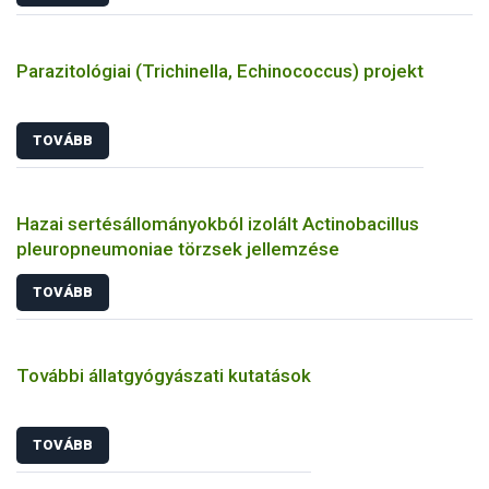
Parazitológiai (Trichinella, Echinococcus) projekt
TOVÁBB
Hazai sertésállományokból izolált Actinobacillus
pleuropneumoniae törzsek jellemzése
TOVÁBB
További állatgyógyászati kutatások
TOVÁBB