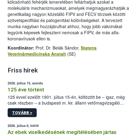
kölcsönható fehérjék ismeretében feltárhatjuk azokat a
molekuláris mechanizmusokat, amelyek megmagyarázhatják a
genetikailag nagyon közelálló FIPV and FECV törzsek közötti
szövetspecifitási és patogenitási különbségeket. A tervezett
munka nagyban hozzájárulhat ahhoz, hogy jobb vakcinákat
legyünk képesek fejleszteni nemcsak a FIPV, de más alfa-
koronavírusok ellen is.
Koordinátor:
Prof. Dr. Belák Sándor,
Statens
Veterinärmedicinska Anstalt
(SE)
Friss hírek
2026. július 15, szerda
125 éve történt
125 évvel ezelőtt 1901. július 15-én, költözött be – igaz, még
csak részben – a budapesti m. kir. állami vetőmagvizsgáló
állomás a Kis Rókus utca 15. szám alatti, Czigler Győző által
TOVÁBB >
tervezett új épületébe.
2026. július 6, hétfő
Az ebek viselkedésének megítélésében jártas