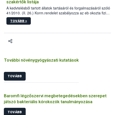
szakértők listája
A kedvtelésből tartott állatok tartásáról és forgalmazásáról szóló
41/2010. (II. 26.) Korm.rendelet szabályozza az eb okozta fizikai
sérülés, illetve ennek veszélye keletkezésekor felmerülő
TOVÁBB >
hatósági feladatokat, valamint a veszélyes eb tartását és annak
engedélyezését. Ezen eljárások során szükség esetén be kell
vonni az ebek viselkedésének megítélésében jártas szakértőt.
További növénygyógyászati kutatások
TOVÁBB
Baromfi légzőszervi megbetegedésekben szerepet
játszó bakteriális kórokozók tanulmányozása
TOVÁBB