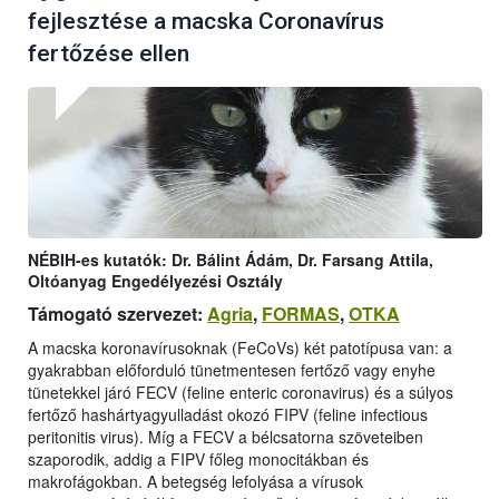
fejlesztése a macska Coronavírus
fertőzése ellen
NÉBIH-es kutatók: Dr. Bálint Ádám, Dr. Farsang Attila,
Oltóanyag Engedélyezési Osztály
Támogató szervezet:
Agria
,
FORMAS
,
OTKA
A macska koronavírusoknak (FeCoVs) két patotípusa van: a
gyakrabban előforduló tünetmentesen fertőző vagy enyhe
tünetekkel járó FECV (feline enteric coronavirus) és a súlyos
fertőző hashártyagyulladást okozó FIPV (feline infectious
peritonitis virus). Míg a FECV a bélcsatorna szöveteiben
szaporodik, addig a FIPV főleg monocitákban és
makrofágokban. A betegség lefolyása a vírusok