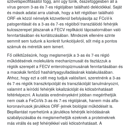
szövetspecifitásától függ, ami úgy tűnik, összefüggésben áll a
vírus genom 3-as és 7-es régiójában található deléciókkal. Saját
és mások adatai arra utalnak, hogy a két régióban található
ORF-ek közül némelyik közvetlenül befolyásolja az FCoV-k
patogenitását és a 3-as és 7-es régióból transzlálódó fehérjék
kulcsszerepet játszanak a FECV replikáció tápcsatornában való
fenntartásában és korlátozásában. Mindezek ellenére szinte
semmit sem tudunk a konkrét funkciójukról, sőt még a pontos
számuk és méretük sem ismert.
Fő célkitűzésünk, hogy megismerjük a 3-as és 7-es régió
működésének molekuláris mechanizmusát és tisztázzuk a
régiók szerepét a FECV enterotropizmusának fenntartásában és
a macskák fertőző hashártyagyulladásának kialakulásában.
Ahhoz, hogy ezt a célt meg tudjuk valósítani, szeretnénk a 3-as
és 7-es régiók transzkripcióját és transzlációját tanulmányozni,
valamint a leíródó fehérjék lokalizációját és kölcsönhatásait
feltérképezni. A kutatás eredményeként jobban megérthetjük
nem csak a FeCoVs 3-as és 7-es régiójának, hanem más alfa-
koronavírusok járulékos ORF-jeinek biológiai működését is.
Bepillantást nyerhetünk a járulékos fehérjék leíródásának
szabályozásába és megismerhetjük ezeknek a proteineknek
más virális és sejt fehérjékkel való kölcsönhatásait. A