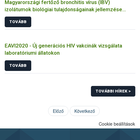
Magyarországi fertőző bronchitis vírus (IBV)
izolátumok biológiai tulajdonságainak jellemzése
állatkísérletes és molekuláris biológiai eszközökkel
TOVÁBB
EAVI2020 - Új generációs HIV vakcinák vizsgálata
laboratóriumi állatokon
TOVÁBB
TOVÁBBI HÍREK >
Előző
Következő
Cookie beállítások