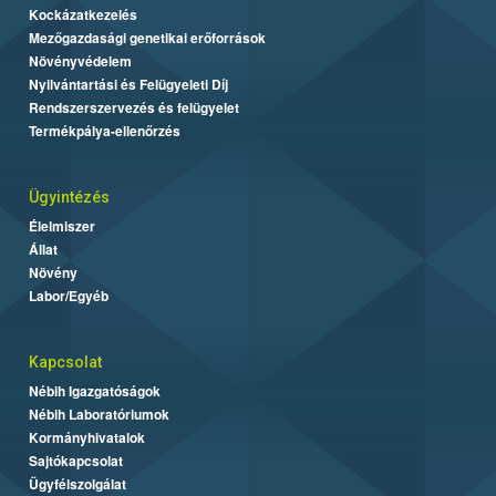
Kockázatkezelés
Mezőgazdasági genetikai erőforrások
Növényvédelem
Nyilvántartási és Felügyeleti Díj
Rendszerszervezés és felügyelet
Termékpálya-ellenőrzés
Ügyintézés
Élelmiszer
Állat
Növény
Labor/Egyéb
Kapcsolat
Nébih Igazgatóságok
Nébih Laboratóriumok
Kormányhivatalok
Sajtókapcsolat
Ügyfélszolgálat