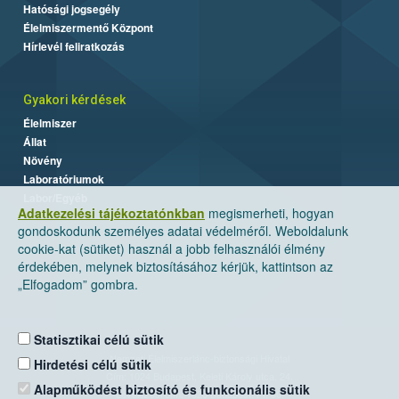
Hatósági jogsegély
Élelmiszermentő Központ
Hírlevél feliratkozás
Gyakori kérdések
Élelmiszer
Állat
Növény
Laboratóriumok
Labor/Egyéb
Adatkezelési tájékoztatónkban
megismerheti, hogyan
gondoskodunk személyes adatai védelméről. Weboldalunk
cookie-kat (sütiket) használ a jobb felhasználói élmény
érdekében, melynek biztosításához kérjük, kattintson az
„Elfogadom” gombra.
Statisztikai célú sütik
Nemzeti Élelmiszerlánc-biztonsági Hivatal
Hirdetési célú sütik
Cím: 1024 Budapest, Keleti Károly utca. 24.
Alapműködést biztosító és funkcionális sütik
Levelezési cím: 1525 Budapest. Pf. 30.