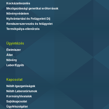
Kockázatkezelés
Mezőgazdasági genetikai erőforrások
Növényvédelem
Nyilvántartási és Felügyeleti Díj
Rendszerszervezés és felügyelet
Termékpálya-ellenőrzés
Ügyintézés
Élelmiszer
Állat
Növény
Labor/Egyéb
Kapcsolat
Nébih Igazgatóságok
Nébih Laboratóriumok
Kormányhivatalok
Sajtókapcsolat
Ügyfélszolgálat