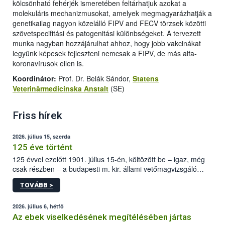
kölcsönható fehérjék ismeretében feltárhatjuk azokat a
molekuláris mechanizmusokat, amelyek megmagyarázhatják a
genetikailag nagyon közelálló FIPV and FECV törzsek közötti
szövetspecifitási és patogenitási különbségeket. A tervezett
munka nagyban hozzájárulhat ahhoz, hogy jobb vakcinákat
legyünk képesek fejleszteni nemcsak a FIPV, de más alfa-
koronavírusok ellen is.
Koordinátor:
Prof. Dr. Belák Sándor,
Statens
Veterinärmedicinska Anstalt
(SE)
Friss hírek
2026. július 15, szerda
125 éve történt
125 évvel ezelőtt 1901. július 15-én, költözött be – igaz, még
csak részben – a budapesti m. kir. állami vetőmagvizsgáló
állomás a Kis Rókus utca 15. szám alatti, Czigler Győző által
TOVÁBB >
tervezett új épületébe.
2026. július 6, hétfő
Az ebek viselkedésének megítélésében jártas