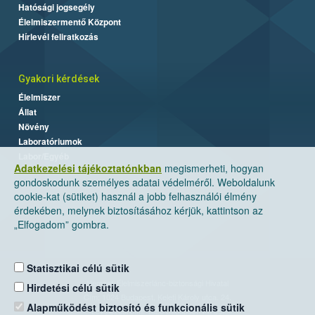
Hatósági jogsegély
Élelmiszermentő Központ
Hírlevél feliratkozás
Gyakori kérdések
Élelmiszer
Állat
Növény
Laboratóriumok
Labor/Egyéb
Adatkezelési tájékoztatónkban
megismerheti, hogyan
gondoskodunk személyes adatai védelméről. Weboldalunk
cookie-kat (sütiket) használ a jobb felhasználói élmény
érdekében, melynek biztosításához kérjük, kattintson az
„Elfogadom” gombra.
Statisztikai célú sütik
Nemzeti Élelmiszerlánc-biztonsági Hivatal
Hirdetési célú sütik
Cím: 1024 Budapest, Keleti Károly utca. 24.
Alapműködést biztosító és funkcionális sütik
Levelezési cím: 1525 Budapest. Pf. 30.