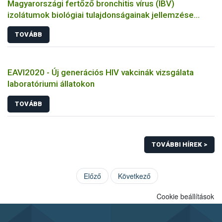
Magyarországi fertőző bronchitis vírus (IBV)
izolátumok biológiai tulajdonságainak jellemzése
állatkísérletes és molekuláris biológiai eszközökkel
TOVÁBB
EAVI2020 - Új generációs HIV vakcinák vizsgálata
laboratóriumi állatokon
TOVÁBB
TOVÁBBI HÍREK >
Előző
Következő
Cookie beállítások