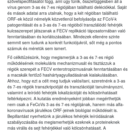
szövetspecifitásától függ, ami úgy tűnik, összefüggésben áll a
vírus genom 3-as és 7-es régiójában található deléciókkal. Saját
és mások adatai arra utalnak, hogy a két régióban található
ORF-ek közül némelyik közvetlenül befolyásolja az FCoV-k
patogenitását és a 3-as és 7-es régióból transzlálódó fehérjék
kulcsszerepet játszanak a FECV replikáció tápcsatornában való
fenntartásában és korlátozásában. Mindezek ellenére szinte
semmit sem tudunk a konkrét funkciójukról, sőt még a pontos
számuk és méretük sem ismert.
Fő célkitűzésünk, hogy megismerjük a 3-as és 7-es régió
működésének molekuláris mechanizmusát és tisztázzuk a
régiók szerepét a FECV enterotropizmusának fenntartásában és
a macskák fertőző hashártyagyulladásának kialakulásában.
Ahhoz, hogy ezt a célt meg tudjuk valósítani, szeretnénk a 3-as
és 7-es régiók transzkripcióját és transzlációját tanulmányozni,
valamint a leíródó fehérjék lokalizációját és kölcsönhatásait
feltérképezni. A kutatás eredményeként jobban megérthetjük
nem csak a FeCoVs 3-as és 7-es régiójának, hanem más alfa-
koronavírusok járulékos ORF-jeinek biológiai működését is.
Bepillantást nyerhetünk a járulékos fehérjék leíródásának
szabályozásába és megismerhetjük ezeknek a proteineknek
más virális és sejt fehérjékkel való kölcsönhatásait. A