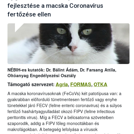
fejlesztése a macska Coronavírus
fertőzése ellen
NÉBIH-es kutatók: Dr. Bálint Ádám, Dr. Farsang Attila,
Oltóanyag Engedélyezési Osztály
Támogató szervezet:
Agria
,
FORMAS
,
OTKA
A macska koronavírusoknak (FeCoVs) két patotípusa van: a
gyakrabban előforduló tünetmentesen fertőző vagy enyhe
tünetekkel járó FECV (feline enteric coronavirus) és a súlyos
fertőző hashártyagyulladást okozó FIPV (feline infectious
peritonitis virus). Míg a FECV a bélcsatorna szöveteiben
szaporodik, addig a FIPV főleg monocitákban és
makrofágokban. A betegség lefolyása a vírusok