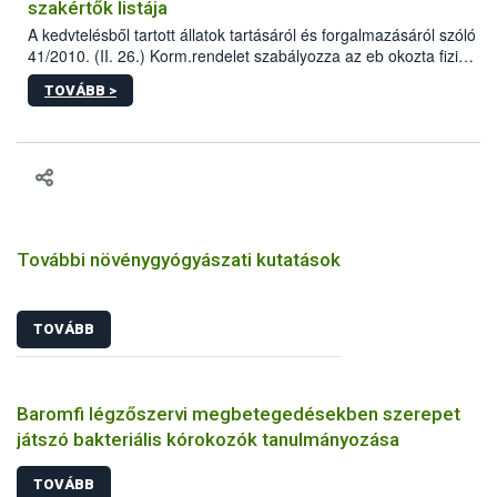
szakértők listája
A kedvtelésből tartott állatok tartásáról és forgalmazásáról szóló
41/2010. (II. 26.) Korm.rendelet szabályozza az eb okozta fizikai
sérülés, illetve ennek veszélye keletkezésekor felmerülő
TOVÁBB >
hatósági feladatokat, valamint a veszélyes eb tartását és annak
engedélyezését. Ezen eljárások során szükség esetén be kell
vonni az ebek viselkedésének megítélésében jártas szakértőt.
További növénygyógyászati kutatások
TOVÁBB
Baromfi légzőszervi megbetegedésekben szerepet
játszó bakteriális kórokozók tanulmányozása
TOVÁBB