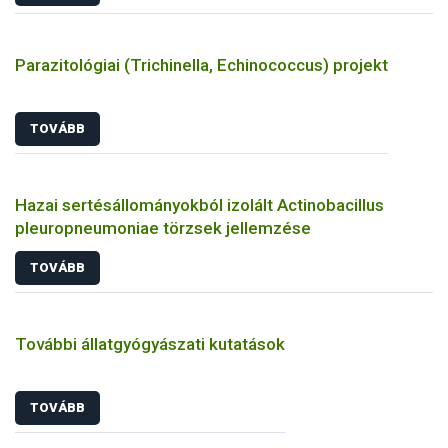
Parazitológiai (Trichinella, Echinococcus) projekt
TOVÁBB
Hazai sertésállományokból izolált Actinobacillus
pleuropneumoniae törzsek jellemzése
TOVÁBB
További állatgyógyászati kutatások
TOVÁBB