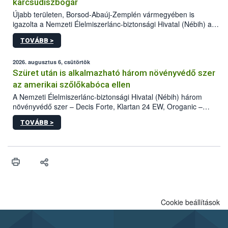
karcsúdíszbogár
Újabb területen, Borsod-Abaúj-Zemplén vármegyében is
igazolta a Nemzeti Élelmiszerlánc-biztonsági Hivatal (Nébih) a
kőrisrontó karcsúdíszbogár (Agrilus planipennis) jelenlétét. A
TOVÁBB >
kártevőt nem csak színcsapdában találták meg, de már fertőzött
fában is azonosították. A növényvédelmi szakemberek folytatják
az intenzív felderítést, emellett az intézkedéseket a szlovák
2026. augusztus 6, csütörtök
hatósággal is összehangolják a terjedés megállítása érdekében.
Szüret után is alkalmazható három növényvédő szer
az amerikai szőlőkabóca ellen
A Nemzeti Élelmiszerlánc-biztonsági Hivatal (Nébih) három
növényvédő szer – Decis Forte, Klartan 24 EW, Oroganic –
engedélyokiratát módosította, így azok a szüretet követően,
TOVÁBB >
egészen a vesszőérettség (BBCH 91) stádiumáig
felhasználhatóak a szőlőben. A kiterjesztések célja, hogy a korai
érésű szőlőkben is legyen lehetőség a károsító elleni további
védekezésre. Az Oroganic készítmény kis kiszerelésben kiskerti
felhasználók számára is elérhető és ökológiai termesztésben is
engedélyezett.
Cookie beállítások