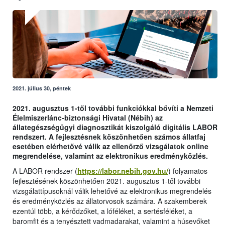
2021. július 30, péntek
2021. augusztus 1-től további funkciókkal bővíti a Nemzeti
Élelmiszerlánc-biztonsági Hivatal (Nébih) az
állategészségügyi diagnosztikát kiszolgáló digitális LABOR
rendszert. A fejlesztésnek köszönhetően számos állatfaj
esetében elérhetővé válik az ellenőrző vizsgálatok online
megrendelése, valamint az elektronikus eredményközlés.
A LABOR rendszer (
https://labor.nebih.gov.hu/
) folyamatos
fejlesztésének köszönhetően 2021. augusztus 1-től további
vizsgálattípusoknál válik lehetővé az elektronikus megrendelés
és eredményközlés az állatorvosok számára. A szakemberek
ezentúl több, a kérődzőket, a lóféléket, a sertésféléket, a
baromfit és a tenyésztett vadmadarakat, valamint a húsevőket