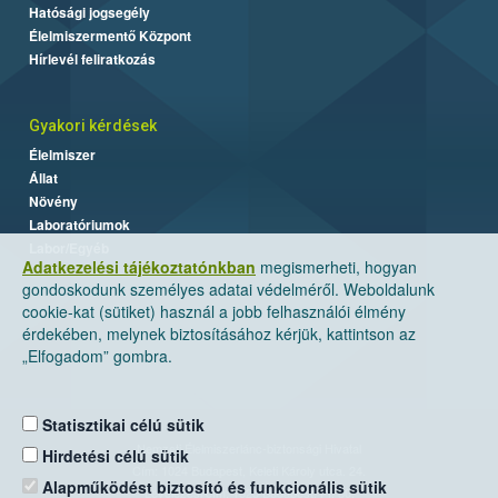
Hatósági jogsegély
Élelmiszermentő Központ
Hírlevél feliratkozás
Gyakori kérdések
Élelmiszer
Állat
Növény
Laboratóriumok
Labor/Egyéb
Adatkezelési tájékoztatónkban
megismerheti, hogyan
gondoskodunk személyes adatai védelméről. Weboldalunk
cookie-kat (sütiket) használ a jobb felhasználói élmény
érdekében, melynek biztosításához kérjük, kattintson az
„Elfogadom” gombra.
Statisztikai célú sütik
Nemzeti Élelmiszerlánc-biztonsági Hivatal
Hirdetési célú sütik
Cím: 1024 Budapest, Keleti Károly utca. 24.
Alapműködést biztosító és funkcionális sütik
Levelezési cím: 1525 Budapest. Pf. 30.