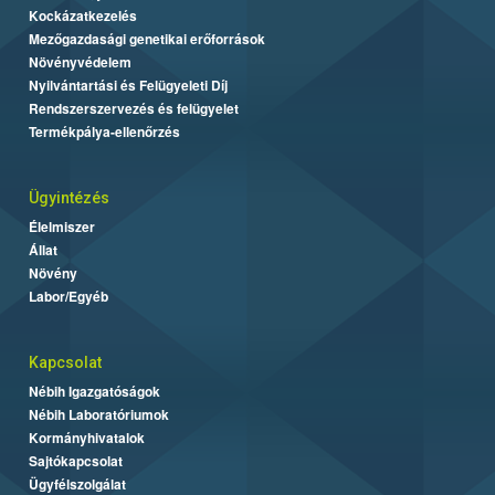
Kockázatkezelés
Mezőgazdasági genetikai erőforrások
Növényvédelem
Nyilvántartási és Felügyeleti Díj
Rendszerszervezés és felügyelet
Termékpálya-ellenőrzés
Ügyintézés
Élelmiszer
Állat
Növény
Labor/Egyéb
Kapcsolat
Nébih Igazgatóságok
Nébih Laboratóriumok
Kormányhivatalok
Sajtókapcsolat
Ügyfélszolgálat