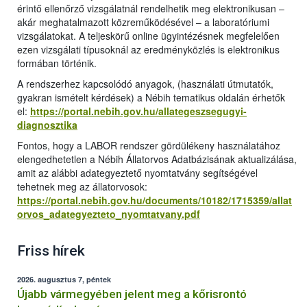
érintő ellenőrző vizsgálatnál rendelhetik meg elektronikusan –
akár meghatalmazott közreműködésével – a laboratóriumi
vizsgálatokat. A teljeskörű online ügyintézésnek megfelelően
ezen vizsgálati típusoknál az eredményközlés is elektronikus
formában történik.
A rendszerhez kapcsolódó anyagok, (használati útmutatók,
gyakran ismételt kérdések) a Nébih tematikus oldalán érhetők
el:
https://portal.nebih.gov.hu/allategeszsegugyi-
diagnosztika
Fontos, hogy a LABOR rendszer gördülékeny használatához
elengedhetetlen a Nébih Állatorvos Adatbázisának aktualizálása,
amit az alábbi adategyeztető nyomtatvány segítségével
tehetnek meg az állatorvosok:
https://portal.nebih.gov.hu/documents/10182/1715359/allat
orvos_adategyezteto_nyomtatvany.pdf
Friss hírek
2026. augusztus 7, péntek
Újabb vármegyében jelent meg a kőrisrontó