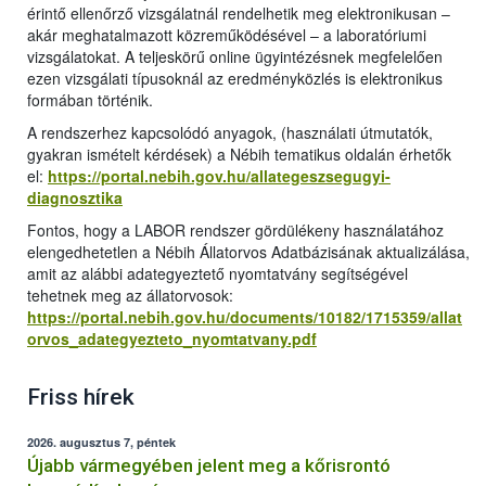
érintő ellenőrző vizsgálatnál rendelhetik meg elektronikusan –
akár meghatalmazott közreműködésével – a laboratóriumi
vizsgálatokat. A teljeskörű online ügyintézésnek megfelelően
ezen vizsgálati típusoknál az eredményközlés is elektronikus
formában történik.
A rendszerhez kapcsolódó anyagok, (használati útmutatók,
gyakran ismételt kérdések) a Nébih tematikus oldalán érhetők
el:
https://portal.nebih.gov.hu/allategeszsegugyi-
diagnosztika
Fontos, hogy a LABOR rendszer gördülékeny használatához
elengedhetetlen a Nébih Állatorvos Adatbázisának aktualizálása,
amit az alábbi adategyeztető nyomtatvány segítségével
tehetnek meg az állatorvosok:
https://portal.nebih.gov.hu/documents/10182/1715359/allat
orvos_adategyezteto_nyomtatvany.pdf
Friss hírek
2026. augusztus 7, péntek
Újabb vármegyében jelent meg a kőrisrontó