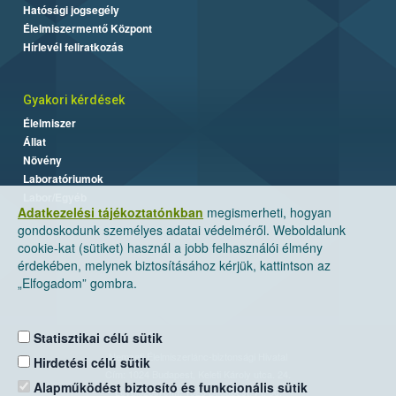
Hatósági jogsegély
Élelmiszermentő Központ
Hírlevél feliratkozás
Gyakori kérdések
Élelmiszer
Állat
Növény
Laboratóriumok
Labor/Egyéb
Adatkezelési tájékoztatónkban
megismerheti, hogyan
gondoskodunk személyes adatai védelméről. Weboldalunk
cookie-kat (sütiket) használ a jobb felhasználói élmény
érdekében, melynek biztosításához kérjük, kattintson az
„Elfogadom” gombra.
Statisztikai célú sütik
Nemzeti Élelmiszerlánc-biztonsági Hivatal
Hirdetési célú sütik
Cím: 1024 Budapest, Keleti Károly utca. 24.
Alapműködést biztosító és funkcionális sütik
Levelezési cím: 1525 Budapest. Pf. 30.