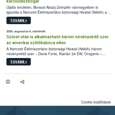
karcsúdíszbogár
Újabb területen, Borsod-Abaúj-Zemplén vármegyében is
igazolta a Nemzeti Élelmiszerlánc-biztonsági Hivatal (Nébih) a
kőrisrontó karcsúdíszbogár (Agrilus planipennis) jelenlétét. A
TOVÁBB >
kártevőt nem csak színcsapdában találták meg, de már fertőzött
fában is azonosították. A növényvédelmi szakemberek folytatják
az intenzív felderítést, emellett az intézkedéseket a szlovák
2026. augusztus 6, csütörtök
hatósággal is összehangolják a terjedés megállítása érdekében.
Szüret után is alkalmazható három növényvédő szer
az amerikai szőlőkabóca ellen
A Nemzeti Élelmiszerlánc-biztonsági Hivatal (Nébih) három
növényvédő szer – Decis Forte, Klartan 24 EW, Oroganic –
engedélyokiratát módosította, így azok a szüretet követően,
TOVÁBB >
egészen a vesszőérettség (BBCH 91) stádiumáig
felhasználhatóak a szőlőben. A kiterjesztések célja, hogy a korai
érésű szőlőkben is legyen lehetőség a károsító elleni további
védekezésre. Az Oroganic készítmény kis kiszerelésben kiskerti
felhasználók számára is elérhető és ökológiai termesztésben is
engedélyezett.
Cookie beállítások