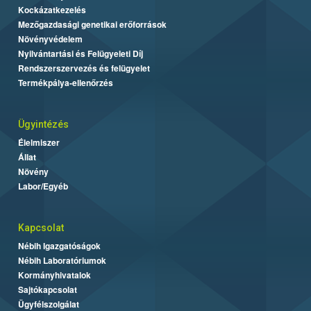
Kockázatkezelés
Mezőgazdasági genetikai erőforrások
Növényvédelem
Nyilvántartási és Felügyeleti Díj
Rendszerszervezés és felügyelet
Termékpálya-ellenőrzés
Ügyintézés
Élelmiszer
Állat
Növény
Labor/Egyéb
Kapcsolat
Nébih Igazgatóságok
Nébih Laboratóriumok
Kormányhivatalok
Sajtókapcsolat
Ügyfélszolgálat