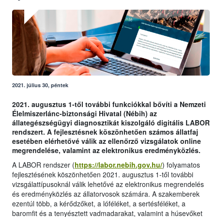
2021. július 30, péntek
2021. augusztus 1-től további funkciókkal bővíti a Nemzeti
Élelmiszerlánc-biztonsági Hivatal (Nébih) az
állategészségügyi diagnosztikát kiszolgáló digitális LABOR
rendszert. A fejlesztésnek köszönhetően számos állatfaj
esetében elérhetővé válik az ellenőrző vizsgálatok online
megrendelése, valamint az elektronikus eredményközlés.
A LABOR rendszer (
https://labor.nebih.gov.hu/
) folyamatos
fejlesztésének köszönhetően 2021. augusztus 1-től további
vizsgálattípusoknál válik lehetővé az elektronikus megrendelés
és eredményközlés az állatorvosok számára. A szakemberek
ezentúl több, a kérődzőket, a lóféléket, a sertésféléket, a
baromfit és a tenyésztett vadmadarakat, valamint a húsevőket