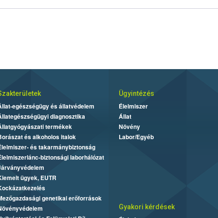
Szakterületek
Ügyintézés
Állat-egészségügy és állatvédelem
Élelmiszer
Állategészségügyi diagnosztika
Állat
Állatgyógyászati termékek
Növény
Borászat és alkoholos italok
Labor/Egyéb
Élelmiszer- és takarmánybiztonság
Élelmiszerlánc-biztonsági laborhálózat
Járványvédelem
Kiemelt ügyek, EUTR
Kockázatkezelés
Mezőgazdasági genetikai erőforrások
Gyakori kérdések
Növényvédelem