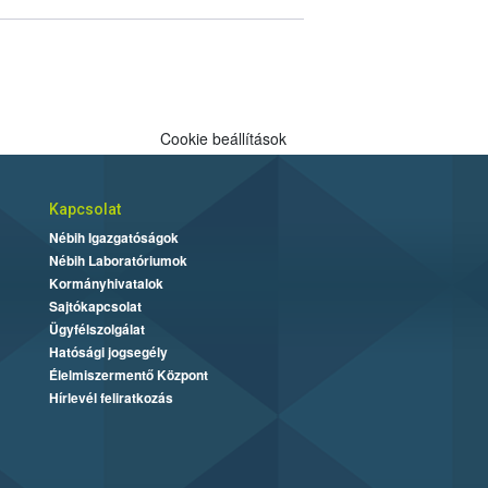
Cookie beállítások
Kapcsolat
Nébih Igazgatóságok
Nébih Laboratóriumok
Kormányhivatalok
Sajtókapcsolat
Ügyfélszolgálat
Hatósági jogsegély
Élelmiszermentő Központ
Hírlevél feliratkozás