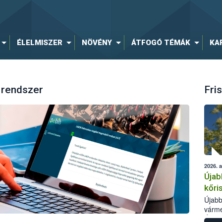
ÉLELMISZER
NÖVÉNY
ÁTFOGÓ TÉMÁK
KA
 rendszer
Fris
2026. 
Újab
kőri
Újabb
várme
Élelm