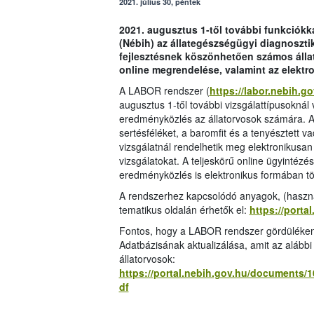
2021. július 30, péntek
2021. augusztus 1-től további funkciókka
(Nébih) az állategészségügyi diagnosztik
fejlesztésnek köszönhetően számos állatf
online megrendelése, valamint az elekt
A LABOR rendszer (
https://labor.nebih.go
augusztus 1-től további vizsgálattípusoknál
eredményközlés az állatorvosok számára. A 
sertésféléket, a baromfit és a tenyésztett 
vizsgálatnál rendelhetik meg elektronikusa
vizsgálatokat. A teljeskörű online ügyintézé
eredményközlés is elektronikus formában tö
A rendszerhez kapcsolódó anyagok, (használ
tematikus oldalán érhetők el:
https://porta
Fontos, hogy a LABOR rendszer gördülékeny
Adatbázisának aktualizálása, amit az alább
állatorvosok:
https://portal.nebih.gov.hu/documents/
df