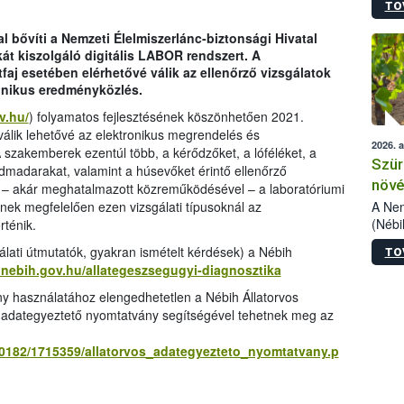
TO
kőris
jelen
l bővíti a Nemzeti Élelmiszerlánc-biztonsági Hivatal
talál
át kiszolgáló digitális LABOR rendszert. A
azono
aj esetében elérhetővé válik az ellenőrző vizsgálatok
folyta
ronikus eredményközlés.
intéz
össze
v.hu/
) folyamatos fejlesztésének köszönhetően 2021.
érdek
 válik lehetővé az elektronikus megrendelés és
2026. 
szakemberek ezentúl több, a kérődzőket, a lóféléket, a
Szür
vadmadarakat, valamint a húsevőket érintő ellenőrző
növé
n – akár meghatalmazott közreműködésével – a laboratóriumi
szől
A Nem
snek megfelelően ezen vizsgálati típusoknál az
(Nébi
rténik.
Klart
ati útmutatók, gyakran ismételt kérdések) a Nébih
TO
módos
l.nebih.gov.hu/allategeszsegugyi-diagnosztika
egész
felha
 használatához elengedhetetlen a Nébih Állatorvos
célja
i adategyeztető nyomtatvány segítségével tehetnek meg az
lehet
Az Or
10182/1715359/allatorvos_adategyezteto_nyomtatvany.p
felha
terme