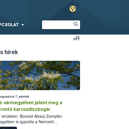
PCSOLAT
s hírek
augusztus 7, péntek
b vármegyében jelent meg a
srontó karcsúdíszbogár
 területen, Borsod-Abaúj-Zemplén
gyében is igazolta a Nemzeti
iszerlánc-biztonsági Hivatal (Nébih) a