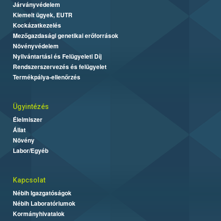
Járványvédelem
Kiemelt ügyek, EUTR
Kockázatkezelés
Mezőgazdasági genetikai erőforrások
Növényvédelem
Nyilvántartási és Felügyeleti Díj
Rendszerszervezés és felügyelet
Termékpálya-ellenőrzés
Ügyintézés
Élelmiszer
Állat
Növény
Labor/Egyéb
Kapcsolat
Nébih Igazgatóságok
Nébih Laboratóriumok
Kormányhivatalok