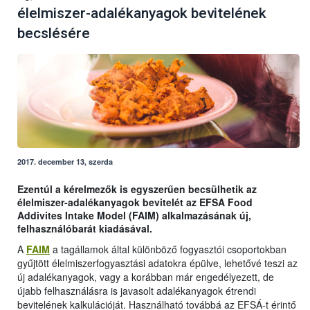
élelmiszer-adalékanyagok bevitelének
becslésére
2017. december 13, szerda
Ezentúl a kérelmezők is egyszerűen becsülhetik az
élelmiszer-adalékanyagok bevitelét az EFSA Food
Addivites Intake Model (FAIM) alkalmazásának új,
felhasználóbarát kiadásával.
A
FAIM
a tagállamok által különböző fogyasztói csoportokban
gyűjtött élelmiszerfogyasztási adatokra épülve, lehetővé teszi az
új adalékanyagok, vagy a korábban már engedélyezett, de
újabb felhasználásra is javasolt adalékanyagok étrendi
bevitelének kalkulációját. Használható továbbá az EFSÁ-t érintő