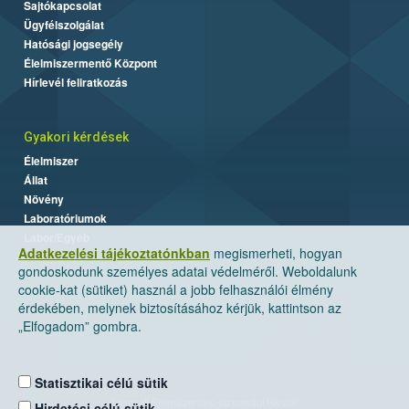
Sajtókapcsolat
Ügyfélszolgálat
Hatósági jogsegély
Élelmiszermentő Központ
Hírlevél feliratkozás
Gyakori kérdések
Élelmiszer
Állat
Növény
Laboratóriumok
Labor/Egyéb
Adatkezelési tájékoztatónkban
megismerheti, hogyan
gondoskodunk személyes adatai védelméről. Weboldalunk
cookie-kat (sütiket) használ a jobb felhasználói élmény
érdekében, melynek biztosításához kérjük, kattintson az
„Elfogadom” gombra.
Statisztikai célú sütik
Nemzeti Élelmiszerlánc-biztonsági Hivatal
Hirdetési célú sütik