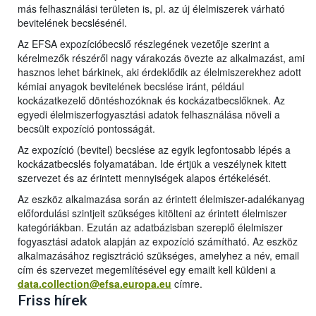
más felhasználási területen is, pl. az új élelmiszerek várható
bevitelének becslésénél.
Az EFSA expozícióbecslő részlegének vezetője szerint a
kérelmezők részéről nagy várakozás övezte az alkalmazást, ami
hasznos lehet bárkinek, aki érdeklődik az élelmiszerekhez adott
kémiai anyagok bevitelének becslése iránt, például
kockázatkezelő döntéshozóknak és kockázatbecslőknek. Az
egyedi élelmiszerfogyasztási adatok felhasználása növeli a
becsült expozíció pontosságát.
Az expozíció (bevitel) becslése az egyik legfontosabb lépés a
kockázatbecslés folyamatában. Ide értjük a veszélynek kitett
szervezet és az érintett mennyiségek alapos értékelését.
Az eszköz alkalmazása során az érintett élelmiszer-adalékanyag
előfordulási szintjeit szükséges kitölteni az érintett élelmiszer
kategóriákban. Ezután az adatbázisban szereplő élelmiszer
fogyasztási adatok alapján az expozíció számítható. Az eszköz
alkalmazásához regisztráció szükséges, amelyhez a név, email
cím és szervezet megemlítésével egy emailt kell küldeni a
data.collection@efsa.europa.eu
címre.
Friss hírek