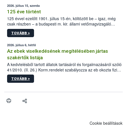
2026. július 15, szerda
125 éve történt
125 évvel ezelőtt 1901. július 15-én, költözött be – igaz, még
csak részben – a budapesti m. kir. állami vetőmagvizsgáló
állomás a Kis Rókus utca 15. szám alatti, Czigler Győző által
TOVÁBB >
tervezett új épületébe.
2026. július 6, hétfő
Az ebek viselkedésének megítélésében jártas
szakértők listája
A kedvtelésből tartott állatok tartásáról és forgalmazásáról szóló
41/2010. (II. 26.) Korm.rendelet szabályozza az eb okozta fizikai
sérülés, illetve ennek veszélye keletkezésekor felmerülő
TOVÁBB >
hatósági feladatokat, valamint a veszélyes eb tartását és annak
engedélyezését. Ezen eljárások során szükség esetén be kell
vonni az ebek viselkedésének megítélésében jártas szakértőt.
Cookie beállítások