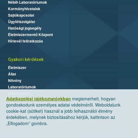
Nébih Laboratóriumok
Kormányhivatalok
Sajtókapcsolat
Ügyfélszolgálat
Hatósági jogsegély
Élelmiszermentő Központ
Hírlevél feliratkozás
Gyakori kérdések
Élelmiszer
Állat
Növény
Laboratóriumok
Labor/Egyéb
Adatkezelési tájékoztatónkban
megismerheti, hogyan
gondoskodunk személyes adatai védelméről. Weboldalunk
cookie-kat (sütiket) használ a jobb felhasználói élmény
érdekében, melynek biztosításához kérjük, kattintson az
„Elfogadom” gombra.