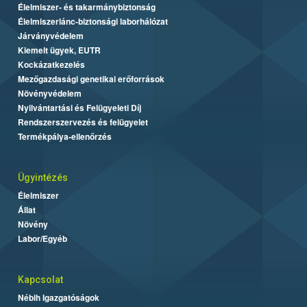
Élelmiszer- és takarmánybiztonság
Élelmiszerlánc-biztonsági laborhálózat
Járványvédelem
Kiemelt ügyek, EUTR
Kockázatkezelés
Mezőgazdasági genetikai erőforrások
Növényvédelem
Nyilvántartási és Felügyeleti Díj
Rendszerszervezés és felügyelet
Termékpálya-ellenőrzés
Ügyintézés
Élelmiszer
Állat
Növény
Labor/Egyéb
Kapcsolat
Nébih Igazgatóságok