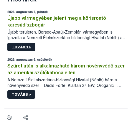
2026. augusztus 7, péntek
Újabb vármegyében jelent meg a kőrisrontó
karcsúdíszbogár
Újabb területen, Borsod-Abaúj-Zemplén vármegyében is
igazolta a Nemzeti Élelmiszerlánc-biztonsági Hivatal (Nébih) a
kőrisrontó karcsúdíszbogár (Agrilus planipennis) jelenlétét. A
TOVÁBB >
kártevőt nem csak színcsapdában találták meg, de már fertőzött
fában is azonosították. A növényvédelmi szakemberek folytatják
az intenzív felderítést, emellett az intézkedéseket a szlovák
2026. augusztus 6, csütörtök
hatósággal is összehangolják a terjedés megállítása érdekében.
Szüret után is alkalmazható három növényvédő szer
az amerikai szőlőkabóca ellen
A Nemzeti Élelmiszerlánc-biztonsági Hivatal (Nébih) három
növényvédő szer – Decis Forte, Klartan 24 EW, Oroganic –
engedélyokiratát módosította, így azok a szüretet követően,
TOVÁBB >
egészen a vesszőérettség (BBCH 91) stádiumáig
felhasználhatóak a szőlőben. A kiterjesztések célja, hogy a korai
érésű szőlőkben is legyen lehetőség a károsító elleni további
védekezésre. Az Oroganic készítmény kis kiszerelésben kiskerti
felhasználók számára is elérhető és ökológiai termesztésben is
engedélyezett.