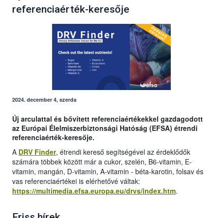
referenciaérték-keresője
2024. december 4, szerda
Új arculattal és bővített referenciaértékekkel gazdagodott
az Európai Élelmiszerbiztonsági Hatóság (EFSA) étrendi
referenciaérték-keresője.
A
DRV Finder
, étrendi kereső segítségével az érdeklődők
számára többek között már a cukor, szelén, B6-vitamin, E-
vitamin, mangán, D-vitamin, A-vitamin - béta-karotin, folsav és
vas referenciaértékei is elérhetővé váltak:
https://multimedia.efsa.europa.eu/drvs/index.htm
.
Friss hírek