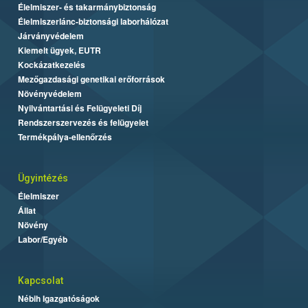
Élelmiszer- és takarmánybiztonság
Élelmiszerlánc-biztonsági laborhálózat
Járványvédelem
Kiemelt ügyek, EUTR
Kockázatkezelés
Mezőgazdasági genetikai erőforrások
Növényvédelem
Nyilvántartási és Felügyeleti Díj
Rendszerszervezés és felügyelet
Termékpálya-ellenőrzés
Ügyintézés
Élelmiszer
Állat
Növény
Labor/Egyéb
Kapcsolat
Nébih Igazgatóságok