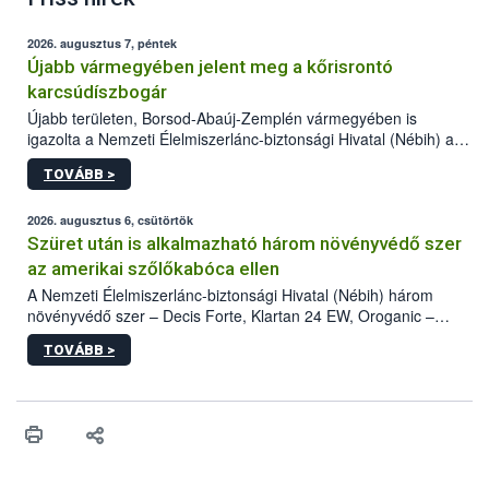
2026. augusztus 7, péntek
Újabb vármegyében jelent meg a kőrisrontó
karcsúdíszbogár
Újabb területen, Borsod-Abaúj-Zemplén vármegyében is
igazolta a Nemzeti Élelmiszerlánc-biztonsági Hivatal (Nébih) a
kőrisrontó karcsúdíszbogár (Agrilus planipennis) jelenlétét. A
TOVÁBB >
kártevőt nem csak színcsapdában találták meg, de már fertőzött
fában is azonosították. A növényvédelmi szakemberek folytatják
az intenzív felderítést, emellett az intézkedéseket a szlovák
2026. augusztus 6, csütörtök
hatósággal is összehangolják a terjedés megállítása érdekében.
Szüret után is alkalmazható három növényvédő szer
az amerikai szőlőkabóca ellen
A Nemzeti Élelmiszerlánc-biztonsági Hivatal (Nébih) három
növényvédő szer – Decis Forte, Klartan 24 EW, Oroganic –
engedélyokiratát módosította, így azok a szüretet követően,
TOVÁBB >
egészen a vesszőérettség (BBCH 91) stádiumáig
felhasználhatóak a szőlőben. A kiterjesztések célja, hogy a korai
érésű szőlőkben is legyen lehetőség a károsító elleni további
védekezésre. Az Oroganic készítmény kis kiszerelésben kiskerti
felhasználók számára is elérhető és ökológiai termesztésben is
engedélyezett.