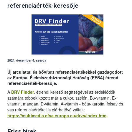
referenciaérték-keresője
2024. december 4, szerda
Új arculattal és bővített referenciaértékekkel gazdagodott
az Európai Élelmiszerbiztonsági Hatóság (EFSA) étrendi
referenciaérték-keresője.
A
DRV Finder
, étrendi kereső segítségével az érdeklődők
számára többek között már a cukor, szelén, B6-vitamin, E-
vitamin, mangán, D-vitamin, A-vitamin - béta-karotin, folsav és
vas referenciaértékei is elérhetővé váltak:
https://multimedia.efsa.europa.eu/drvs/index.htm
.
Friss hírek