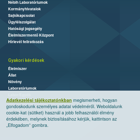
Nébih Laboratóriumok
Kormányhivatalok
Sajtókapcsolat
Ügyfélszolgálat
Hatósági jogsegély
Élelmiszermentő Központ
Hírlevél feliratkozás
Gyakori kérdések
Élelmiszer
Állat
Növény
Laboratóriumok
Labor/Egyéb
Adatkezelési tájékoztatónkban
megismerheti, hogyan
gondoskodunk személyes adatai védelméről. Weboldalunk
cookie-kat (sütiket) használ a jobb felhasználói élmény
érdekében, melynek biztosításához kérjük, kattintson az
„Elfogadom” gombra.