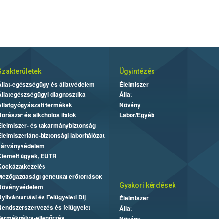
Szakterületek
Ügyintézés
Állat-egészségügy és állatvédelem
Élelmiszer
Állategészségügyi diagnosztika
Állat
Állatgyógyászati termékek
Növény
Borászat és alkoholos italok
Labor/Egyéb
Élelmiszer- és takarmánybiztonság
Élelmiszerlánc-biztonsági laborhálózat
Járványvédelem
Kiemelt ügyek, EUTR
Kockázatkezelés
Mezőgazdasági genetikai erőforrások
Gyakori kérdések
Növényvédelem
Nyilvántartási és Felügyeleti Díj
Élelmiszer
Rendszerszervezés és felügyelet
Állat
Termékpálya-ellenőrzés
Növény