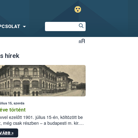
PCSOLAT
s hírek
úlius 15, szerda
éve történt
vvel ezelőtt 1901. július 15-én, költözött be
z, még csak részben – a budapesti m. kir.
i vetőmagvizsgáló állomás a Kis Rókus utca
VÁBB >
ám alatti, Czigler Győző által tervezett új