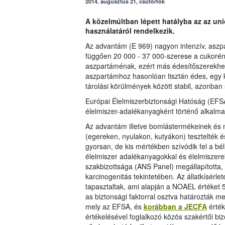
2014. augusztus 21, csütörtök
A közelmúltban lépett hatályba az az un
használatáról rendelkezik.
Az advantám (E 969) nagyon intenzív, aszpa
függően 20 000 - 37 000-szerese a cukoré
aszpartáménak, ezért más édesítőszerekhez 
aszpartámhoz hasonlóan tisztán édes, egy k
tárolási körülmények között stabil, azonban 
Európai Élelmiszerbiztonsági Hatóság (EFSA
élelmiszer-adalékanyagként történő alkalm
Az advantám illetve bomlástermékeinek és m
(egereken, nyulakon, kutyákon) tesztelték
gyorsan, de kis mértékben szívódik fel a bé
élelmiszer adalékanyagokkal és élelmiszer
szakbizottsága (ANS Panel) megállapította
karcinogenitás tekintetében. Az állatkísér
tapasztaltak, ami alapján a NOAEL értéket 5
as biztonsági faktorral osztva határozták me
mely az EFSA, és
korábban a JECFA
érték
értékelésével foglalkozó közös szakértői bi