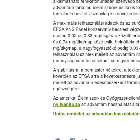
alkalmazható fenilketonuriában szenvedő be
advamtám tartalmú élelmiszerek és italok fo
fenilalanin bevitel viszonylag kis növekedését
A maximális felhasználási adatok és az euró
EFSA ANS Panel konzervatív becslést végze
esetén 0,02 és 0,33 mg/ttkg/nap közötti érté
és 0,74 mg/ttkg/nap közé esik. Felnőtteknél
mg/ttkg/nap, a nagyfogyasztóké pedig 0,03-0
felhasználási szintek mellett az advantám 
mennyiség sem felnőtteknél, sem gyermekek
A stabilitásra, a bomlástermékekre, a toxik
követően az EFSA arra a következtetésre jut
mellett az advantám édesítőszerként történ
egészségére.
Az amerikai Élelmiszer- és Gyógyszer-elle
nyilvánította
az advantám használatát által
Uniós rendelet az advantám használatár