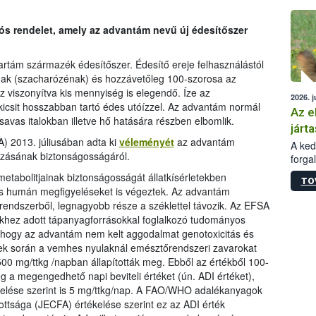
épüle
iós rendelet, amely az advantám nevű új édesítőszer
rtám származék édesítőszer. Édesítő ereje felhasználástól
nak (szacharózénak) és hozzávetőleg 100-szorosa az
viszonyítva kis mennyiség is elegendő. Íze az
2026. j
icsit hosszabban tartó édes utóízzel. Az advantám normál
Az e
savas italokban illetve hő hatására részben elbomlik.
járta
) 2013. júliusában adta ki
véleményét
az advantám
A kedv
azásának biztonságosságáról.
forga
Korm.
etabolitjainak biztonságosságát állatkísérletekben
TO
sérül
 és humán megfigyeléseket is végeztek. Az advantám
felme
lrendszerből, legnagyobb része a széklettel távozik. Az EFSA
veszé
ekhez adott tápanyagforrásokkal foglalkozó tudományos
Ezen 
, hogy az advantám nem kelt aggodalmat genotoxicitás és
vonni
letek során a vemhes nyulaknál emésztőrendszeri zavarokat
jártas
00 mg/ttkg /napban állapították meg. Ebből az értékből 100-
g a megengedhető napi beviteli értéket (ún. ADI értéket),
elése szerint is 5 mg/ttkg/nap. A FAO/WHO adalékanyagok
zottsága (JECFA) értékelése szerint ez az ADI érték