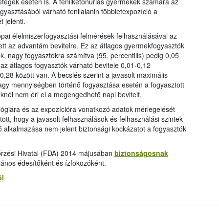
tegek esetén is. A fenilketonuriás gyermekek számára az
gyasztásából várható fenilalanin többletexpozíció a
 jelenti.
pai élelmiszerfogyasztási felmérések felhasználásával az
tt az advantám bevitelre. Ez az átlagos gyermekfogyasztók
k, nagy fogyasztókra számítva (95. percentilis) pedig 0,05
 az átlagos fogyasztók várható bevitele 0,01-0,12
,28 között van. A becslés szerint a javasolt maximális
nagy mennyiségben történő fogyasztása esetén a fogyasztott
nél nem éri el a megengedhető napi bevitelt.
ológiára és az expozícióra vonatkozó adatok mérlegelését
ott, hogy a javasolt felhasználások és felhasználási szintek
ő alkalmazása nem jelent biztonsági kockázatot a fogyasztók
nőrzési Hivatal (FDA) 2014 májusában
biztonságosnak
ános édesítőként és ízfokozóként.
ól