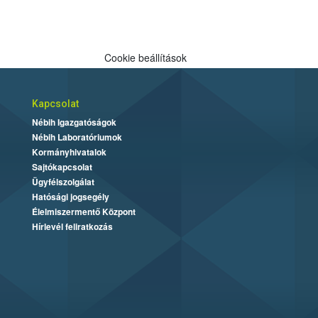
Cookie beállítások
Kapcsolat
Nébih Igazgatóságok
Nébih Laboratóriumok
Kormányhivatalok
Sajtókapcsolat
Ügyfélszolgálat
Hatósági jogsegély
Élelmiszermentő Központ
Hírlevél feliratkozás