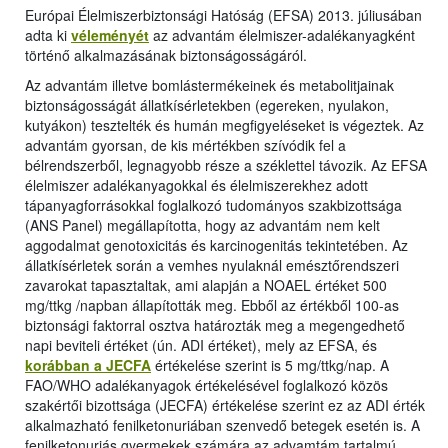
Európai Élelmiszerbiztonsági Hatóság (EFSA) 2013. júliusában
adta ki
véleményét
az advantám élelmiszer-adalékanyagként
történő alkalmazásának biztonságosságáról.
Az advantám illetve bomlástermékeinek és metabolitjainak
biztonságosságát állatkísérletekben (egereken, nyulakon,
kutyákon) tesztelték és humán megfigyeléseket is végeztek. Az
advantám gyorsan, de kis mértékben szívódik fel a
bélrendszerből, legnagyobb része a széklettel távozik. Az EFSA
élelmiszer adalékanyagokkal és élelmiszerekhez adott
tápanyagforrásokkal foglalkozó tudományos szakbizottsága
(ANS Panel) megállapította, hogy az advantám nem kelt
aggodalmat genotoxicitás és karcinogenitás tekintetében. Az
állatkísérletek során a vemhes nyulaknál emésztőrendszeri
zavarokat tapasztaltak, ami alapján a NOAEL értéket 500
mg/ttkg /napban állapították meg. Ebből az értékből 100-as
biztonsági faktorral osztva határozták meg a megengedhető
napi beviteli értéket (ún. ADI értéket), mely az EFSA, és
korábban a JECFA
értékelése szerint is 5 mg/ttkg/nap. A
FAO/WHO adalékanyagok értékelésével foglalkozó közös
szakértői bizottsága (JECFA) értékelése szerint ez az ADI érték
alkalmazható fenilketonuriában szenvedő betegek esetén is. A
fenilketonuriás gyermekek számára az advamtám tartalmú