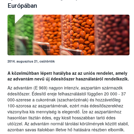
Európában
2014. augusztus 21, csütörtök
A közelmúltban lépett hatályba az az uniós rendelet, amely
az advantám nevű új édesítőszer használatáról rendelkezik.
Az advantám (E 969) nagyon intenzív, aszpartám származék
édesítőszer. Édesítő ereje felhasználástól függően 20 000 - 37
000-szerese a cukorénak (szacharózénak) és hozzávetőleg
100-szorosa az aszpartáménak, ezért más édesítőszerekhez
viszonyítva kis mennyiség is elegendő. Íze az aszpartámhoz
hasonlóan tisztán édes, egy kicsit hosszabban tartó édes
utóízzel. Az advantám normál tárolási körülmények között stabil,
azonban savas italokban illetve hő hatására részben elbomlik.