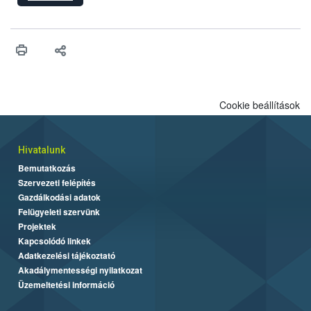
hatósági feladatokat, valamint a veszélyes eb tartását és annak
engedélyezését. Ezen eljárások során szükség esetén be kell
vonni az ebek viselkedésének megítélésében jártas szakértőt.
Cookie beállítások
Hivatalunk
Bemutatkozás
Szervezeti felépítés
Gazdálkodási adatok
Felügyeleti szervünk
Projektek
Kapcsolódó linkek
Adatkezelési tájékoztató
Akadálymentességi nyilatkozat
Üzemeltetési információ