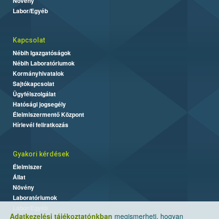
Növény
Labor/Egyéb
Kapcsolat
Nébih Igazgatóságok
Nébih Laboratóriumok
Kormányhivatalok
Sajtókapcsolat
Ügyfélszolgálat
Hatósági jogsegély
Élelmiszermentő Központ
Hírlevél feliratkozás
Gyakori kérdések
Élelmiszer
Állat
Növény
Laboratóriumok
Labor/Egyéb
Adatkezelési tájékoztatónkban
megismerheti, hogyan