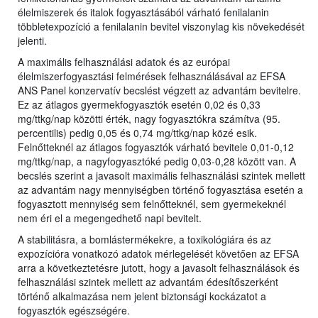
élelmiszerek és italok fogyasztásából várható fenilalanin
többletexpozíció a fenilalanin bevitel viszonylag kis növekedését
jelenti.
A maximális felhasználási adatok és az európai
élelmiszerfogyasztási felmérések felhasználásával az EFSA
ANS Panel konzervatív becslést végzett az advantám bevitelre.
Ez az átlagos gyermekfogyasztók esetén 0,02 és 0,33
mg/ttkg/nap közötti érték, nagy fogyasztókra számítva (95.
percentilis) pedig 0,05 és 0,74 mg/ttkg/nap közé esik.
Felnőtteknél az átlagos fogyasztók várható bevitele 0,01-0,12
mg/ttkg/nap, a nagyfogyasztóké pedig 0,03-0,28 között van. A
becslés szerint a javasolt maximális felhasználási szintek mellett
az advantám nagy mennyiségben történő fogyasztása esetén a
fogyasztott mennyiség sem felnőtteknél, sem gyermekeknél
nem éri el a megengedhető napi bevitelt.
A stabilitásra, a bomlástermékekre, a toxikológiára és az
expozícióra vonatkozó adatok mérlegelését követően az EFSA
arra a következtetésre jutott, hogy a javasolt felhasználások és
felhasználási szintek mellett az advantám édesítőszerként
történő alkalmazása nem jelent biztonsági kockázatot a
fogyasztók egészségére.