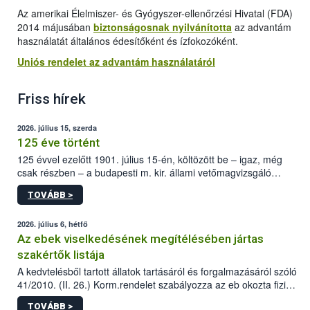
Az amerikai Élelmiszer- és Gyógyszer-ellenőrzési Hivatal (FDA)
2014 májusában
biztonságosnak nyilvánította
az advantám
használatát általános édesítőként és ízfokozóként.
Uniós rendelet az advantám használatáról
Friss hírek
2026. július 15, szerda
125 éve történt
125 évvel ezelőtt 1901. július 15-én, költözött be – igaz, még
csak részben – a budapesti m. kir. állami vetőmagvizsgáló
állomás a Kis Rókus utca 15. szám alatti, Czigler Győző által
TOVÁBB >
tervezett új épületébe.
2026. július 6, hétfő
Az ebek viselkedésének megítélésében jártas
szakértők listája
A kedvtelésből tartott állatok tartásáról és forgalmazásáról szóló
41/2010. (II. 26.) Korm.rendelet szabályozza az eb okozta fizikai
sérülés, illetve ennek veszélye keletkezésekor felmerülő
TOVÁBB >