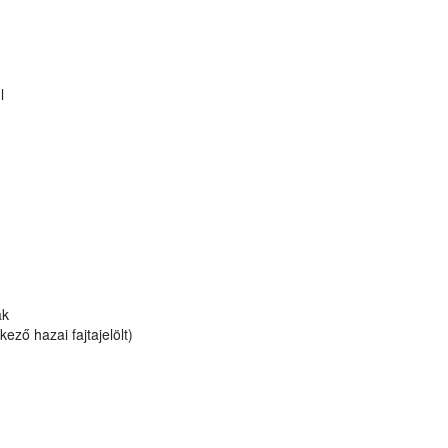
l
ák
ző hazai fajtajelölt)