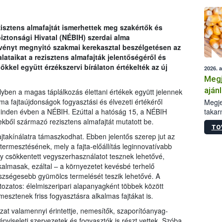
zisztens almafajtát ismerhettek meg szakértők és
iztonsági Hivatal (NÉBIH) szerdai alma
vényt megnyitó szakmai kerekasztal beszélgetésen az
lataikat a rezisztens almafajták jelentőségéről és
kkel együtt érzékszervi bírálaton értékelték az új
2026. 
Megj
aján
ben a magas táplálkozás élettani értékek együtt jelennek
taka
ma fajtaújdonságok fogyasztási és élvezeti értékéről
Megje
takar
minden évben a NÉBIH. Ezúttal a hatóság 15, a NÉBIH
kapcs
nyekből származó rezisztens almafajtát mutatott be.
TO
irány
jtakínálatra támaszkodhat. Ebben jelentős szerep jut az
hatál
 termesztésének, mely a fajta-előállítás leginnovatívabb
gy csökkentett vegyszerhasználatot tesznek lehetővé,
kalmasak, ezáltal – a környezetet kevésbé terhelő
szségesebb gyümölcs termelését teszik lehetővé. A
ltozatos: élelmiszeripari alapanyagként többek között
mesztenek friss fogyasztásra alkalmas fajtákat is.
zat valamennyi érintettje, nemesítők, szaporítóanyag-
épviseleti szervezetek és fogyasztók is részt vettek. Szóba