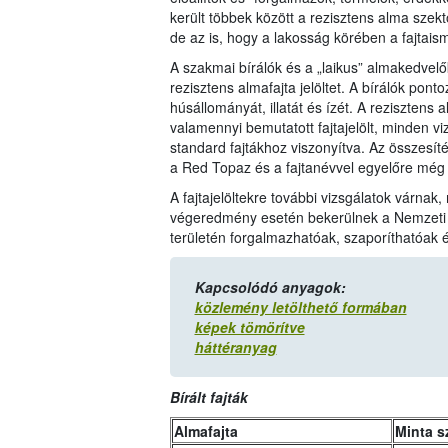
került többek között a rezisztens alma szekt
de az is, hogy a lakosság körében a fajtaisme
A szakmai bírálók és a „laikus” almakedvelők
rezisztens almafajta jelöltet. A bírálók pont
húsállományát, illatát és ízét. A rezisztens 
valamennyi bemutatott fajtajelölt, minden vi
standard fajtákhoz viszonyítva. Az összesít
a Red Topaz és a fajtanévvel egyelőre még 
A fajtajelöltekre további vizsgálatok várnak,
végeredmény esetén bekerülnek a Nemzeti F
területén forgalmazhatóak, szaporíthatóak é
Kapcsolódó anyagok:
közlemény letölthető formában
képek tömörítve
háttéranyag
Bírált fajták
Almafajta
Minta s