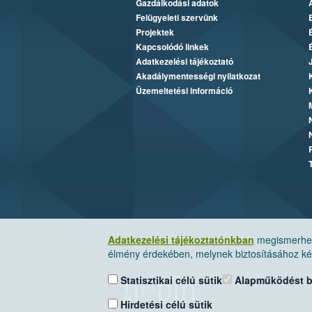
Gazdálkodási adatok
Felügyeleti szervünk
Projektek
Kapcsolódó linkek
Adatkezelési tájékoztató
Akadálymentességi nyilatkozat
Üzemeltetési információ
Adatkezelési tájékoztatónkban
megismerheti
élmény érdekében, melynek biztosításához kér
Statisztikai célú sütik
Alapműködést biz
Hirdetési célú sütik