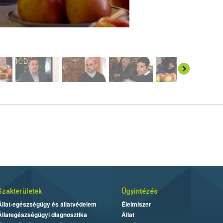
Szakterületek
Ügyintézés
Állat-egészségügy és állatvédelem
Élelmiszer
Állategészségügyi diagnosztika
Állat