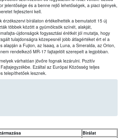
or jelentősége és a benne rejlő lehetőségek, a piaci igények,
retet fejleszteni kell.
 érzékszervi bírálaton értékelhették a bemutatott 15 új
ozták többek között a gyümölcsök színét, alakját,
almafajta-újdonságok fogyasztási érétkét jól mutatja, hogy
zsgált tulajdonságra közepesnél jobb átlagértéket ért el a
és alapján a Fujion, az Isaaq, a Luna, a Smeralda, az Orion,
nem rendelkező MR-17 fajtajelölt szerepelt a legjobban.
 melyek várhatóan jövőre fognak lezárulni. Pozitív
ajtajegyzékbe. Ezáltal az Európai Közösség teljes
s telepíthetőek lesznek.
zármazása
Bírálat