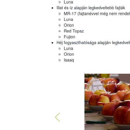
Luna
Illat és íz alapján legkedveltebb fajták
MR-17 (fajtanévvel még nem rendelke
Luna
Orion
Red Topaz
Fujion
Héj fogyaszthatósága alapján legkedvelt
Luna
Orion
Isaaq