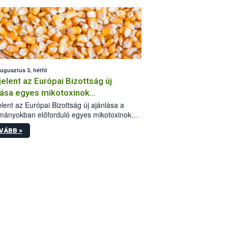
augusztus 3, hétfő
elent az Európai Bizottság új
lása egyes mikotoxinok
rmányokban való jelenlétéről
lent az Európai Bizottság új ajánlása a
mányokban előforduló egyes mikotoxinokkal
olatban. A dokumentum 2027-től új
VÁBB >
értékek alkalmazását írja elő, és a jelenleg
yos uniós ajánlások helyébe lép.