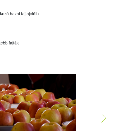
ző hazai fajtajelölt)
ebb fajták