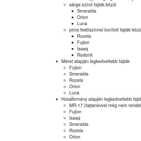
sárga színű fajták közül
Smeralda
Orion
Luna
piros fedőszínnel borított fajták közü
Rozela
Fujion
Isaaq
Rodonit
Méret alapján legkedveltebb fajták
Fujion
Smeralda
Rozela
Orion
Luna
Húsállomány alapján legkedveltebb fajt
MR-17 (fajtanévvel még nem rendelke
Fujion
Isaaq
Smeralda
Rozela
Orion