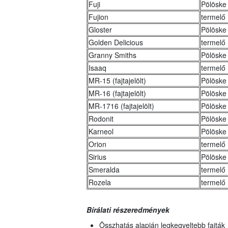
Fuji
Pölöske 
Fujion
termelő
Gloster
Pölöske 
Golden Delicious
termelő
Granny Smiths
Pölöske 
Isaaq
termelő
MR-15 (fajtajelölt)
Pölöske 
MR-16 (fajtajelölt)
Pölöske 
MR-1716 (fajtajelölt)
Pölöske 
Rodonit
Pölöske 
Karneol
Pölöske 
Orion
termelő
Sirius
Pölöske 
Smeralda
termelő
Rozela
termelő
Bírálati részeredmények
Összhatás alapján legkegveltebb fajták