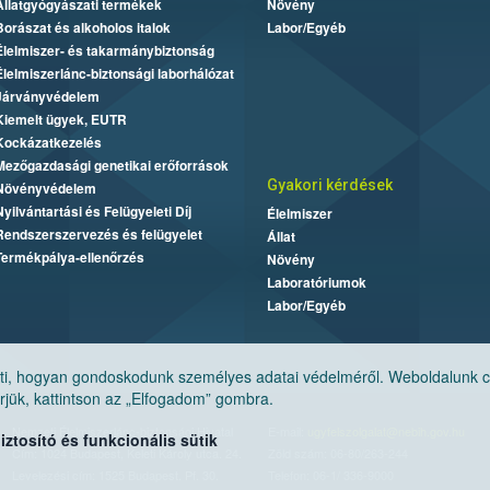
Állatgyógyászati termékek
Növény
Borászat és alkoholos italok
Labor/Egyéb
Élelmiszer- és takarmánybiztonság
Élelmiszerlánc-biztonsági laborhálózat
Járványvédelem
Kiemelt ügyek, EUTR
Kockázatkezelés
Mezőgazdasági genetikai erőforrások
Gyakori kérdések
Növényvédelem
Nyilvántartási és Felügyeleti Díj
Élelmiszer
Rendszerszervezés és felügyelet
Állat
Termékpálya-ellenőrzés
Növény
Laboratóriumok
Labor/Egyéb
, hogyan gondoskodunk személyes adatai védelméről. Weboldalunk cook
jük, kattintson az „Elfogadom” gombra.
Nemzeti Élelmiszerlánc-biztonsági Hivatal
E-mail:
ugyfelszolgalat@nebih.gov.hu
tosító és funkcionális sütik
Cím: 1024 Budapest, Keleti Károly utca. 24.
Zöld szám: 06-80/263-244
Levelezési cím: 1525 Budapest. Pf. 30.
Telefon: 06-1/ 336-9000