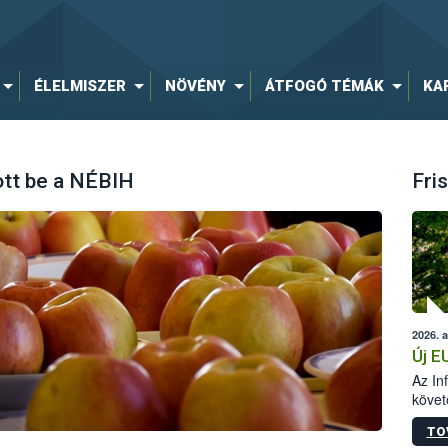
ÉLELMISZER
NÖVÉNY
ÁTFOGÓ TÉMÁK
KA
ott be a NÉBIH
Fris
2026. 
Új E
Az In
követ
szere
TO