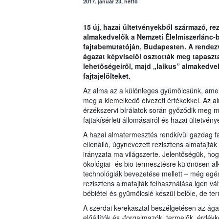
2017. január 23, hétfő
15 új, hazai ültetvényekből származó, re
almakedvelők a Nemzeti Élelmiszerlánc-b
fajtabemutatóján, Budapesten. A rendez
ágazat képviselői osztották meg tapaszta
lehetőségeiről, majd „laikus” almakedvelő
fajtajelölteket.
Az alma az a különleges gyümölcsünk, amely
meg a kiemelkedő élvezeti értékekkel. Az al
érzékszervi bírálatok során győződik meg 
fajtakísérleti állomásairól és hazai ültetvé
A hazai almatermesztés rendkívül gazdag fa
ellenálló, úgynevezett rezisztens almafajták
irányzata ma világszerte. Jelentőségük, ho
ökológiai- és bio termesztésre különösen al
technológiák bevezetése mellett – még egé
rezisztens almafajták felhasználása igen vá
bébiétel és gyümölcslé készül belőle, de ter
A szerdai kerekasztal beszélgetésen az ága
előállítók és -forgalmazók, termelők, érdékk