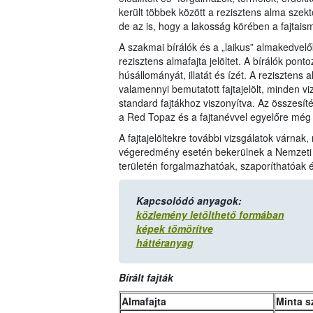
került többek között a rezisztens alma szekt
de az is, hogy a lakosság körében a fajtaisme
A szakmai bírálók és a „laikus” almakedvelők
rezisztens almafajta jelöltet. A bírálók pont
húsállományát, illatát és ízét. A rezisztens 
valamennyi bemutatott fajtajelölt, minden vi
standard fajtákhoz viszonyítva. Az összesít
a Red Topaz és a fajtanévvel egyelőre még 
A fajtajelöltekre további vizsgálatok várnak,
végeredmény esetén bekerülnek a Nemzeti F
területén forgalmazhatóak, szaporíthatóak é
Kapcsolódó anyagok:
közlemény letölthető formában
képek tömörítve
háttéranyag
Bírált fajták
Almafajta
Minta s