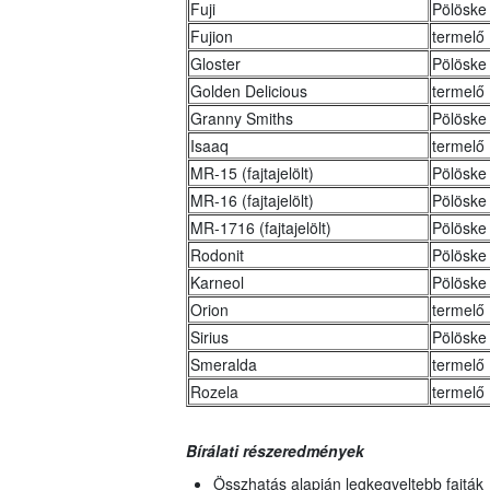
Fuji
Pölöske 
Fujion
termelő
Gloster
Pölöske 
Golden Delicious
termelő
Granny Smiths
Pölöske 
Isaaq
termelő
MR-15 (fajtajelölt)
Pölöske 
MR-16 (fajtajelölt)
Pölöske 
MR-1716 (fajtajelölt)
Pölöske 
Rodonit
Pölöske 
Karneol
Pölöske 
Orion
termelő
Sirius
Pölöske 
Smeralda
termelő
Rozela
termelő
Bírálati részeredmények
Összhatás alapján legkegveltebb fajták