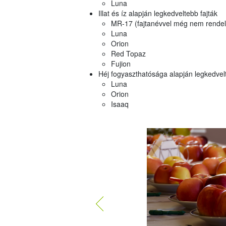
Luna
Illat és íz alapján legkedveltebb fajták
MR-17 (fajtanévvel még nem rendelke
Luna
Orion
Red Topaz
Fujion
Héj fogyaszthatósága alapján legkedvelt
Luna
Orion
Isaaq