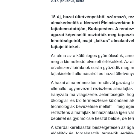
2017. január 23, hétfő
15 új, hazai ültetvényekből származó, re
almakedvelők a Nemzeti Élelmiszerlánc-b
fajtabemutatóján, Budapesten. A rendez
ágazat képviselői osztották meg tapaszta
lehetőségeiről, majd „laikus” almakedvelő
fajtajelölteket.
Az alma az a különleges gyümölcsünk, amely
meg a kiemelkedő élvezeti értékekkel. Az al
érzékszervi bírálatok során győződik meg 
fajtakísérleti állomásairól és hazai ültetvé
A hazai almatermesztés rendkívül gazdag fa
ellenálló, úgynevezett rezisztens almafajták
irányzata ma világszerte. Jelentőségük, ho
ökológiai- és bio termesztésre különösen al
technológiák bevezetése mellett – még egé
rezisztens almafajták felhasználása igen vá
bébiétel és gyümölcslé készül belőle, de ter
A szerdai kerekasztal beszélgetésen az ága
előállítók és -forgalmazók, termelők, érdékk