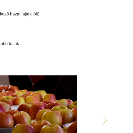
ző hazai fajtajelölt)
ebb fajták