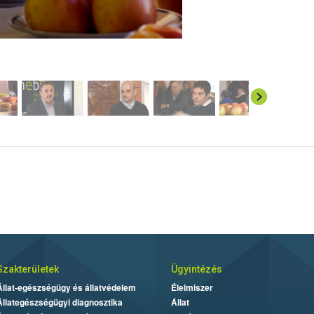
Szakterületek
Ügyintézés
Állat-egészségügy és állatvédelem
Élelmiszer
Állategészségügyi diagnosztika
Állat