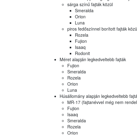
sárga színű fajták közül
Smeralda
Orion
Luna
piros fedőszínnel borított fajták közü
Rozela
Fujion
Isaaq
Rodonit
Méret alapján legkedveltebb fajták
Fujion
Smeralda
Rozela
Orion
Luna
Húsállomány alapján legkedveltebb fajt
MR-17 (fajtanévvel még nem rendelke
Fujion
Isaaq
Smeralda
Rozela
Orion