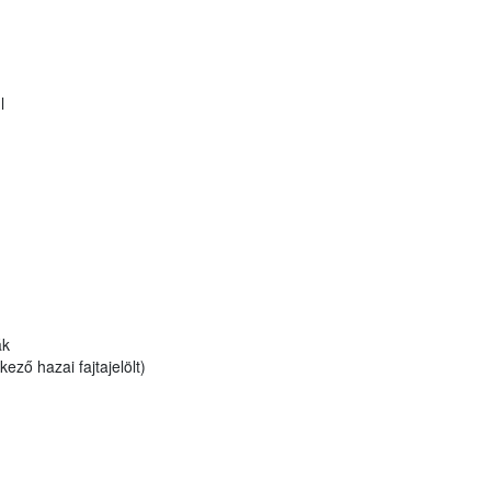
l
ák
ző hazai fajtajelölt)