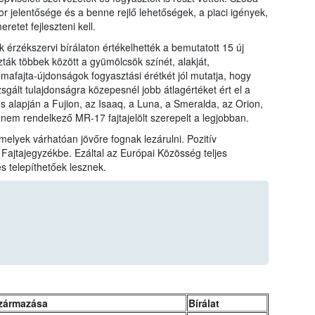
or jelentősége és a benne rejlő lehetőségek, a piaci igények,
retet fejleszteni kell.
 érzékszervi bírálaton értékelhették a bemutatott 15 új
ozták többek között a gyümölcsök színét, alakját,
almafajta-újdonságok fogyasztási érétkét jól mutatja, hogy
zsgált tulajdonságra közepesnél jobb átlagértéket ért el a
és alapján a Fujion, az Isaaq, a Luna, a Smeralda, az Orion,
nem rendelkező MR-17 fajtajelölt szerepelt a legjobban.
 melyek várhatóan jövőre fognak lezárulni. Pozitív
ajtajegyzékbe. Ezáltal az Európai Közösség teljes
s telepíthetőek lesznek.
zármazása
Bírálat