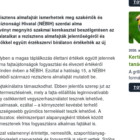
TO
módos
egész
felha
zisztens almafajtát ismerhettek meg szakértők és
célja
iztonsági Hivatal (NÉBIH) szerdai alma
lehet
vényt megnyitó szakmai kerekasztal beszélgetésen az
Az Or
lataikat a rezisztens almafajták jelentőségéről és
felha
kkel együtt érzékszervi bírálaton értékelték az új
terme
2026. 
Kert
ben a magas táplálkozás élettani értékek együtt jelennek
taná
ma fajtaújdonságok fogyasztási és élvezeti értékéről
minden évben a NÉBIH. Ezúttal a hatóság 15, a NÉBIH
A gri
nyekből származó rezisztens almafajtát mutatott be.
formá
romlá
jtakínálatra támaszkodhat. Ebben jelentős szerep jut az
TO
szapo
 termesztésének, mely a fajta-előállítás leginnovatívabb
sütög
gy csökkentett vegyszerhasználatot tesznek lehetővé,
techni
kalmasak, ezáltal – a környezetet kevésbé terhelő
alapa
szségesebb gyümölcs termelését teszik lehetővé. A
higié
ltozatos: élelmiszeripari alapanyagként többek között
hőkez
mesztenek friss fogyasztásra alkalmas fajtákat is.
tárol
Hivat
zat valamennyi érintettje, nemesítők, szaporítóanyag-
a biz
épviseleti szervezetek és fogyasztók is részt vettek. Szóba