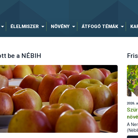
ÉLELMISZER
NÖVÉNY
ÁTFOGÓ TÉMÁK
KA
ott be a NÉBIH
Fris
2026. 
Szür
növé
szől
A Nem
(Nébi
Klart