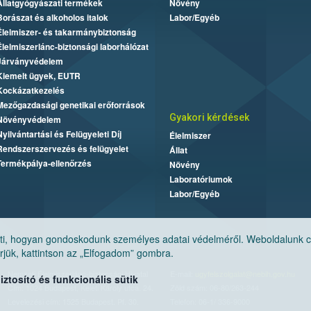
Állatgyógyászati termékek
Növény
Borászat és alkoholos italok
Labor/Egyéb
Élelmiszer- és takarmánybiztonság
Élelmiszerlánc-biztonsági laborhálózat
Járványvédelem
Kiemelt ügyek, EUTR
Kockázatkezelés
Mezőgazdasági genetikai erőforrások
Gyakori kérdések
Növényvédelem
Nyilvántartási és Felügyeleti Díj
Élelmiszer
Rendszerszervezés és felügyelet
Állat
Termékpálya-ellenőrzés
Növény
Laboratóriumok
Labor/Egyéb
, hogyan gondoskodunk személyes adatai védelméről. Weboldalunk cook
jük, kattintson az „Elfogadom” gombra.
Nemzeti Élelmiszerlánc-biztonsági Hivatal
E-mail:
ugyfelszolgalat@nebih.gov.hu
tosító és funkcionális sütik
Cím: 1024 Budapest, Keleti Károly utca. 24.
Zöld szám: 06-80/263-244
Levelezési cím: 1525 Budapest. Pf. 30.
Telefon: 06-1/ 336-9000