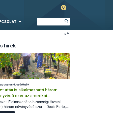
PCSOLAT
s hírek
augusztus 6, csütörtök
et után is alkalmazható három
nyvédő szer az amerikai
őkabóca ellen
zeti Élelmiszerlánc-biztonsági Hivatal
h) három növényvédő szer – Decis Forte,
an 24 EW, Oroganic – engedélyokiratát