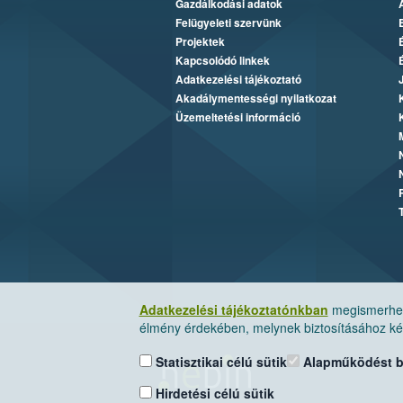
Gazdálkodási adatok
Felügyeleti szervünk
Projektek
Kapcsolódó linkek
Adatkezelési tájékoztató
Akadálymentességi nyilatkozat
Üzemeltetési információ
Adatkezelési tájékoztatónkban
megismerheti
élmény érdekében, melynek biztosításához kér
Statisztikai célú sütik
Alapműködést biz
Hirdetési célú sütik