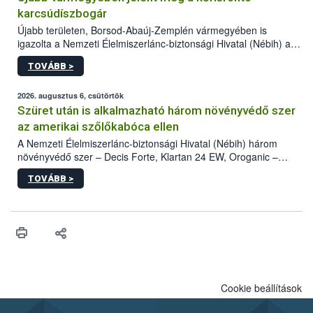
karcsúdíszbogár
Újabb területen, Borsod-Abaúj-Zemplén vármegyében is
igazolta a Nemzeti Élelmiszerlánc-biztonsági Hivatal (Nébih) a
kőrisrontó karcsúdíszbogár (Agrilus planipennis) jelenlétét. A
TOVÁBB >
kártevőt nem csak színcsapdában találták meg, de már fertőzött
fában is azonosították. A növényvédelmi szakemberek folytatják
az intenzív felderítést, emellett az intézkedéseket a szlovák
2026. augusztus 6, csütörtök
hatósággal is összehangolják a terjedés megállítása érdekében.
Szüret után is alkalmazható három növényvédő szer
az amerikai szőlőkabóca ellen
A Nemzeti Élelmiszerlánc-biztonsági Hivatal (Nébih) három
növényvédő szer – Decis Forte, Klartan 24 EW, Oroganic –
engedélyokiratát módosította, így azok a szüretet követően,
TOVÁBB >
egészen a vesszőérettség (BBCH 91) stádiumáig
felhasználhatóak a szőlőben. A kiterjesztések célja, hogy a korai
érésű szőlőkben is legyen lehetőség a károsító elleni további
védekezésre. Az Oroganic készítmény kis kiszerelésben kiskerti
felhasználók számára is elérhető és ökológiai termesztésben is
engedélyezett.
Cookie beállítások