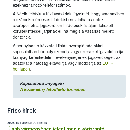
ezekhez tartozó telefonszámok.
A Nébih felhívja a tűzifavásárlók figyelmét, hogy amennyiben
a számukra érdekes hirdetésben található adatok
szerepelnek a jogszerűtlen hirdetések listáján, fokozott
körültekintéssel járjanak el, ha mégis a vásárlás mellett
döntenek.
Amennyiben a közzétett listán szereplő adatokkal
kapcsolatban bármely személy vagy szervezet igazolni tudja
faanyag-kereskedelmi tevékenységének jogszerűségét, az
adatokat a hatóság eltávolítja vagy módosítja az
EUTR
honlapon
.
Kapcsolódó anyagok:
A közlemény letölthető formában
Friss hírek
2026. augusztus 7, péntek
Újabb vármegyében jelent meg a kőrisrontó