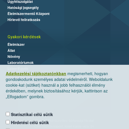
Ügyfélszolgálat
Hatósági jogsegély
Élelmiszermentő Központ
Hírlevél feliratkozás
Gyakori kérdések
Élelmiszer
Állat
Növény
Laboratóriumok
Labor/Egyéb
Adatkezelési tájékoztatónkban
megismerheti, hogyan
gondoskodunk személyes adatai védelméről. Weboldalunk
cookie-kat (sütiket) használ a jobb felhasználói élmény
érdekében, melynek biztosításához kérjük, kattintson az
„Elfogadom” gombra.
Statisztikai célú sütik
Nemzeti Élelmiszerlánc-biztonsági Hivatal
Hirdetési célú sütik
Cím: 1024 Budapest, Keleti Károly utca. 24.