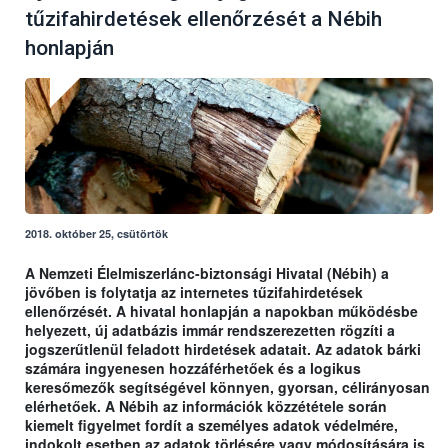
tűzifahirdetések ellenőrzését a Nébih
honlapján
2018. október 25, csütörtök
A Nemzeti Élelmiszerlánc-biztonsági Hivatal (Nébih) a
jövőben is folytatja az internetes tűzifahirdetések
ellenőrzését. A hivatal honlapján a napokban működésbe
helyezett, új adatbázis immár rendszerezetten rögzíti a
jogszerűtlenül feladott hirdetések adatait. Az adatok bárki
számára ingyenesen hozzáférhetőek és a logikus
keresőmezők segítségével könnyen, gyorsan, célirányosan
elérhetőek. A Nébih az információk közzététele során
kiemelt figyelmet fordít a személyes adatok védelmére,
indokolt esetben az adatok törlésére vagy módosítására is