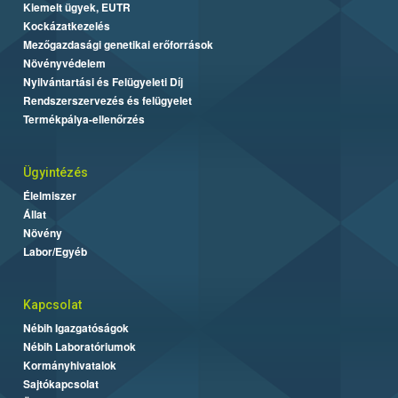
Kiemelt ügyek, EUTR
Kockázatkezelés
Mezőgazdasági genetikai erőforrások
Növényvédelem
Nyilvántartási és Felügyeleti Díj
Rendszerszervezés és felügyelet
Termékpálya-ellenőrzés
Ügyintézés
Élelmiszer
Állat
Növény
Labor/Egyéb
Kapcsolat
Nébih Igazgatóságok
Nébih Laboratóriumok
Kormányhivatalok
Sajtókapcsolat