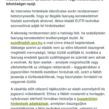
lehetőséget nyújt.
Az internetes hirdetések ellenőrzése során rendszeresen
bebizonyosodik, hogy az illegális faanyag-kereskedelmet
folytató személyek álnévvel, illetve kitalált EUTR technikai
azonosítóval adják fel hirdetéseiket.
A lakosság rendszeresen jelzi a hatóság felé, ha szabálytalan
faanyag-kereskedelmi tevékenységet észlel. Az
eutr@nebih.gov.hu
e-mail címre érkező bejelentések
többsége szerint az eladók nem az előre kifizetett összegnek
megfelelő mennyiségű, fafajú tűzifát szállítják ki, továbbá a
faanyag eredetét igazoló szállítójegyet és számlát sem adnak
a vevőnek. Az ilyen esetek – amelyek megnehezítik vagy
ellehetetlenítik az utólagos reklamációt – leggyakrabban a
jogszerűtlen hirdetők esetében fordulnak elő, ezért a Nébih
javasolja a tűzifavásárlóknak, hogy bizonytalan forrásból ne
vegyenek tűzifát.
A vásárlás előtt célszerű tájékozódni az eladó személyéről és
jogszerű működéséről. Ehhez a Nébih mostantól a honlapján,
nyilvánosan elérhető formában biztosítja a
jogszerűtlen
hirdetések adatbázisát
, amelyben összegyűjtve
megtalálhatóak a fiktív technikai azonosítók, valamint az