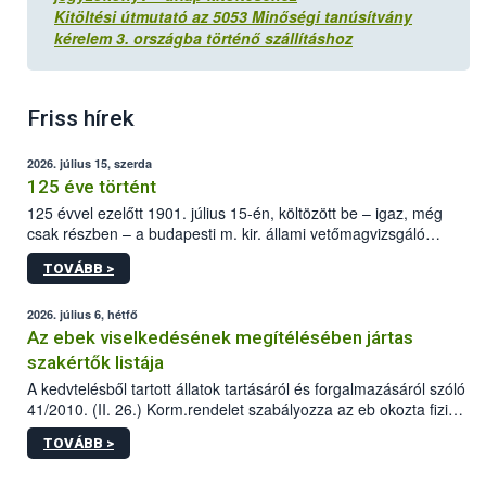
Kitöltési útmutató az 5053
Minőségi tanúsítvány
kérelem 3. országba történő szállításhoz
Friss hírek
2026. július 15, szerda
125 éve történt
125 évvel ezelőtt 1901. július 15-én, költözött be – igaz, még
csak részben – a budapesti m. kir. állami vetőmagvizsgáló
állomás a Kis Rókus utca 15. szám alatti, Czigler Győző által
TOVÁBB >
tervezett új épületébe.
2026. július 6, hétfő
Az ebek viselkedésének megítélésében jártas
szakértők listája
A kedvtelésből tartott állatok tartásáról és forgalmazásáról szóló
41/2010. (II. 26.) Korm.rendelet szabályozza az eb okozta fizikai
sérülés, illetve ennek veszélye keletkezésekor felmerülő
TOVÁBB >
hatósági feladatokat, valamint a veszélyes eb tartását és annak
engedélyezését. Ezen eljárások során szükség esetén be kell