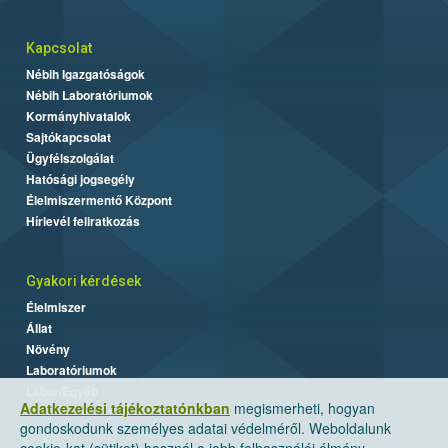
Kapcsolat
Nébih Igazgatóságok
Nébih Laboratóriumok
Kormányhivatalok
Sajtókapcsolat
Ügyfélszolgálat
Hatósági jogsegély
Élelmiszermentő Központ
Hírlevél feliratkozás
Gyakori kérdések
Élelmiszer
Állat
Növény
Laboratóriumok
Labor/Egyéb
Adatkezelési tájékoztatónkban
megismerheti, hogyan
gondoskodunk személyes adatai védelméről. Weboldalunk