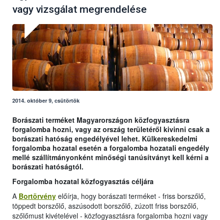
vagy vizsgálat megrendelése
2014. október 9, csütörtök
Borászati terméket Magyarországon közfogyasztásra
forgalomba hozni, vagy az ország területéről kivinni csak a
borászati hatóság engedélyével lehet. Külkereskedelmi
forgalomba hozatal esetén a forgalomba hozatali engedély
mellé szállítmányonként minőségi tanúsítványt kell kérni a
borászati hatóságtól.
Forgalomba hozatal közfogyasztás céljára
A
Bortörvény
előírja, hogy borászati terméket - friss borszőlő,
töppedt borszőlő, aszúsodott borszőlő, zúzott friss borszőlő,
szőlőmust kivételével - közfogyasztásra forgalomba hozni vagy