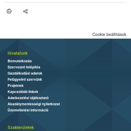
vonni az ebek viselkedésének megítélésében jártas szakértőt.
Cookie beállítások
Hivatalunk
Bemutatkozás
Szervezeti felépítés
Gazdálkodási adatok
Felügyeleti szervünk
Projektek
Kapcsolódó linkek
Adatkezelési tájékoztató
Akadálymentességi nyilatkozat
Üzemeltetési információ
Szakterületek