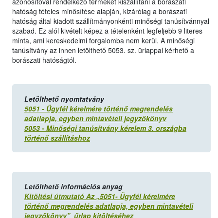
azonosítóval rendelkező terméket kiszállítani a borászati
hatóság tételes minősítése alapján, kizárólag a borászati
hatóság által kiadott szállítmányonkénti minőségi tanúsítvánnyal
szabad. Ez alól kivételt képez a tételenként legfeljebb 9 literes
minta, ami kereskedelmi forgalomba nem kerül. A minőségi
tanúsítvány az innen letölthető 5053. sz. ürlappal kérhető a
borászati hatóságtól.
Letölthető nyomtatvány
5051 - Ügyfél kérelmére történő megrendelés
adatlapja, egyben mintavételi jegyzőkönyv
5053 - Minőségi tanúsítvány kérelem 3. országba
történő szállításhoz
Letölthető információs anyag
Kitöltési útmutató Az „5051- Ügyfél kérelmére
történő megrendelés adatlapja, egyben mintavételi
jegyzőkönyv” űrlap kitöltéséhez