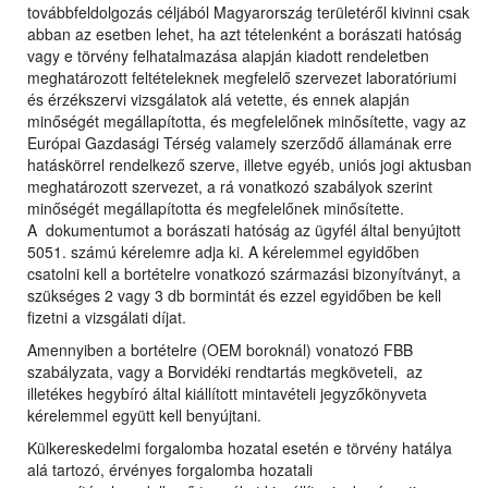
továbbfeldolgozás céljából Magyarország területéről kivinni csak
abban az esetben lehet, ha azt tételenként a borászati hatóság
vagy e törvény felhatalmazása alapján kiadott rendeletben
meghatározott feltételeknek megfelelő szervezet laboratóriumi
és érzékszervi vizsgálatok alá vetette, és ennek alapján
minőségét megállapította, és megfelelőnek minősítette, vagy az
Európai Gazdasági Térség valamely szerződő államának erre
hatáskörrel rendelkező szerve, illetve egyéb, uniós jogi aktusban
meghatározott szervezet, a rá vonatkozó szabályok szerint
minőségét megállapította és megfelelőnek minősítette.
A dokumentumot a borászati hatóság az ügyfél által benyújtott
5051. számú kérelemre adja ki. A kérelemmel egyidőben
csatolni kell a bortételre vonatkozó származási bizonyítványt, a
szükséges 2 vagy 3 db bormintát és ezzel egyidőben be kell
fizetni a vizsgálati díjat.
Amennyiben a bortételre (OEM boroknál) vonatozó FBB
szabályzata, vagy a Borvidéki rendtartás megköveteli, az
illetékes hegybíró által kiállított mintavételi jegyzőkönyveta
kérelemmel együtt kell benyújtani.
Külkereskedelmi forgalomba hozatal esetén e törvény hatálya
alá tartozó, érvényes forgalomba hozatali