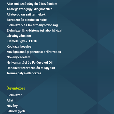
Állat-egészségügy és állatvédelem
Állategészségügyi diagnosztika
Állatgyógyászati termékek
Borászat és alkoholos italok
Élelmiszer- és takarmánybiztonság
Élelmiszerlánc-biztonsági laborhálózat
Járványvédelem
Kiemelt ügyek, EUTR
Kockázatkezelés
Mezőgazdasági genetikai erőforrások
Növényvédelem
Nyilvántartási és Felügyeleti Díj
Rendszerszervezés és felügyelet
Termékpálya-ellenőrzés
Ügyintézés
Élelmiszer
Állat
Növény
Labor/Egyéb