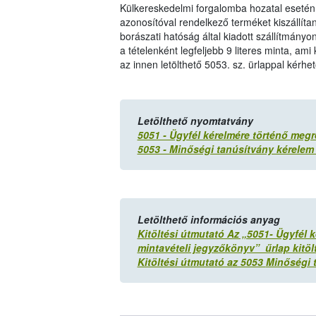
Külkereskedelmi forgalomba hozatal esetén 
azonosítóval rendelkező terméket kiszállítan
borászati hatóság által kiadott szállítmányo
a tételenként legfeljebb 9 literes minta, a
az innen letölthető 5053. sz. ürlappal kérhet
Letölthető nyomtatvány
5051 - Ügyfél kérelmére történő meg
5053 - Minőségi tanúsítvány kérelem 
Letölthető információs anyag
Kitöltési útmutató Az „5051- Ügyfél 
mintavételi jegyzőkönyv” űrlap kitö
Kitöltési útmutató az 5053
Minőségi t