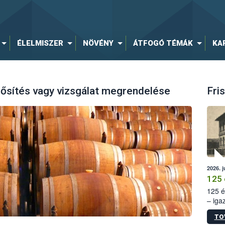
ÉLELMISZER
NÖVÉNY
ÁTFOGÓ TÉMÁK
KA
nősítés vagy vizsgálat megrendelése
Fris
2026. j
125 
125 é
– iga
állam
TO
15. sz