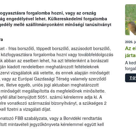
épüle
ogyasztásra forgalomba hozni, vagy az ország
óság engedélyével lehet. Külkereskedelmi forgalomba
gedély mellé szállítmányonként minőségi tanúsítványt
ra
2026. j
Az e
et - friss borszőlő, töppedt borszőlő, aszúsodott borszőlő,
l - közfogyasztásra forgalomba hozni vagy továbbfeldolgozás
járta
ak abban az esetben lehet, ha azt tételenként a borászati
A kedv
ján kiadott rendeletben meghatározott feltételeknek
forga
zervi vizsgálatok alá vetette, és ennek alapján minőségét
Korm.
TO
e, vagy az Európai Gazdasági Térség valamely szerződő
sérül
e, illetve egyéb, uniós jogi aktusban meghatározott
felme
 minőségét megállapította és megfelelőnek minősítette.
veszé
él által benyújtott 5051. számú kérelemre adja ki. A
Ezen 
vonni
telre vonatkozó származási bizonyítványt, a szükséges 2
jártas
 fizetni a vizsgálati díjat.
natozó FBB szabályzata, vagy a Borvidéki rendtartás
lított mintavételi jegyzőkönyveta kérelemmel együtt kell