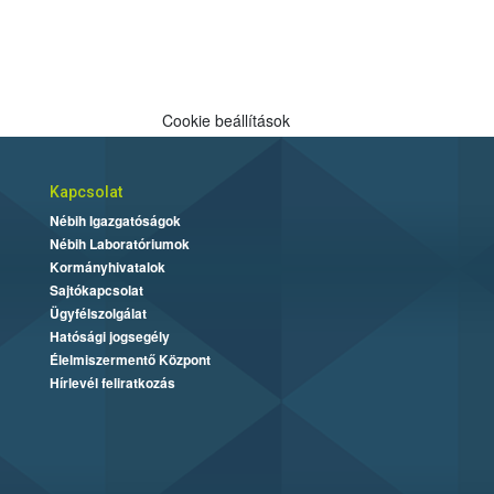
Cookie beállítások
Kapcsolat
Nébih Igazgatóságok
Nébih Laboratóriumok
Kormányhivatalok
Sajtókapcsolat
Ügyfélszolgálat
Hatósági jogsegély
Élelmiszermentő Központ
Hírlevél feliratkozás