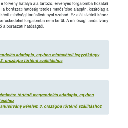
e törvény hatálya alá tartozó, érvényes forgalomba hozatali
i a borászati hatóság tételes minősítése alapján, kizárólag a
nkénti minőségi tanúsítvánnyal szabad. Ez alól kivételt képez
mi kereskedelmi forgalomba nem kerül. A minőségi tanúsítvány
ő a borászati hatóságtól.
rendelés adatlapja, egyben mintavételi jegyzőkönyv
3. országba történő szállításhoz
kérelmére történő megrendelés adatlapja, egyben
ltéséhez
anúsítvány kérelem 3. országba történő szállításhoz