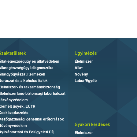
Szakterületek
Ügyintézés
Állat-egészségügy és állatvédelem
Élelmiszer
Állategészségügyi diagnosztika
Állat
Állatgyógyászati termékek
Növény
Borászat és alkoholos italok
Labor/Egyéb
Élelmiszer- és takarmánybiztonság
Élelmiszerlánc-biztonsági laborhálózat
Járványvédelem
Kiemelt ügyek, EUTR
Kockázatkezelés
Mezőgazdasági genetikai erőforrások
Gyakori kérdések
Növényvédelem
Nyilvántartási és Felügyeleti Díj
Élelmiszer