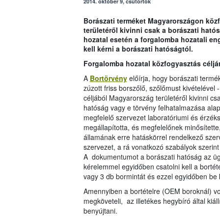
2014. október 9, csütörtök
Borászati terméket Magyarországon közf
területéről kivinni csak a borászati hat
hozatal esetén a forgalomba hozatali en
kell kérni a borászati hatóságtól.
Forgalomba hozatal közfogyasztás céljá
A
Bortörvény
előírja, hogy borászati termék
zúzott friss borszőlő, szőlőmust kivételéve
céljából Magyarország területéről kivinni cs
hatóság vagy e törvény felhatalmazása alap
megfelelő szervezet laboratóriumi és érzéks
megállapította, és megfelelőnek minősített
államának erre hatáskörrel rendelkező szerv
szervezet, a rá vonatkozó szabályok szerint
A dokumentumot a borászati hatóság az ügyf
kérelemmel egyidőben csatolni kell a borté
vagy 3 db bormintát és ezzel egyidőben be kell
Amennyiben a bortételre (OEM boroknál) vo
megköveteli, az illetékes hegybíró által kiál
benyújtani.