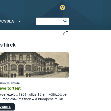
PCSOLAT
s hírek
úlius 15, szerda
éve történt
vvel ezelőtt 1901. július 15-én, költözött be
z, még csak részben – a budapesti m. kir.
i vetőmagvizsgáló állomás a Kis Rókus utca
VÁBB >
ám alatti, Czigler Győző által tervezett új