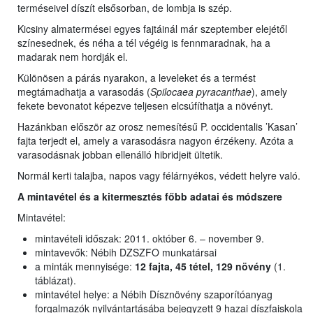
terméseivel díszít elsősorban, de lombja is szép.
Kicsiny almatermései egyes fajtáinál már szeptember elejétől
színesednek, és néha a tél végéig is fennmaradnak, ha a
madarak nem hordják el.
Különösen a párás nyarakon, a leveleket és a termést
megtámadhatja a varasodás (
Spilocaea pyracanthae
), amely
fekete bevonatot képezve teljesen elcsúfíthatja a növényt.
Hazánkban először az orosz nemesítésű P. occidentalis ’Kasan’
fajta terjedt el, amely a varasodásra nagyon érzékeny. Azóta a
varasodásnak jobban ellenálló hibridjeit ültetik.
Normál kerti talajba, napos vagy félárnyékos, védett helyre való.
A mintavétel és a kitermesztés főbb adatai és módszere
Mintavétel:
mintavételi időszak: 2011. október 6. – november 9.
mintavevők: Nébih DZSZFO munkatársai
a minták mennyisége:
12 fajta, 45 tétel, 129 növény
(1.
táblázat).
mintavétel helye: a Nébih Dísznövény szaporítóanyag
forgalmazók nyilvántartásába bejegyzett 9 hazai díszfaiskola