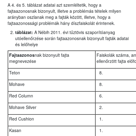
A 4. és 5. táblázat adatai azt szemléltetik, hogy a
fajtaazonosnak bizonyult, illetve a problémás tételek milyen
arányban oszlanak meg a fajták között, illetve, hogy a
fajtaazonossági problémák hány díszfaiskolát érintenek.
táblázat:
A Nébih 2011. évi tűztövis szaporítóanyag
utóellenőrzése során fajtaazonosnak bizonyult fajták adatai
és lelőhelye
Fajtaazonos
nak bizonyult fajta
Faiskolák száma, a
megnevezése
ellenőrzött fajta előf
Teton
Mohave
Red Column
Mohave Silver
Red Cushion
Kasan