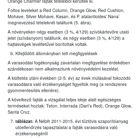
Orange Charmer fajták tételeiből kerültek ki.
Foltos leveleket a Red Column, Orange Glow, Red Cushion,
Mohave, Silver Mohave, Kasan, és P. atalantioides’ Nana’
megnevezésű tételeknél találtunk (5. ábra).
A növényeken négy esetben (3 %, 4/129) szívókártevőre utaló
jelet (szívásnyom) találtunk, és négy esetben (3 %, 4/129) a
hajtásvégek levéltetűvel borítottak voltak.
Kifejlődött állományban tett megfigyelések
A varasodási fogékonyság zavartalan megfigyelése érdekében
szándékosan nem alkalmaztunk növényvédelmi kezelést.
A kiültetés utáni években (2-5. év) az évek múlásával fokozódó
varasodásra való érzékenységet figyeltük meg (a rendszeres
gyommentesítés ellenére).
A következő fajták a vizsgálat teljes ideje alatt egészséges
terméseket hoztak: Teton, Interrada (Dart’s Red), Orange Glow,
Santa Cruz.
táblázat:
A Nébih 2011-2015. évi tűztövis szaporítóanyag
utóellenőrzés tapasztalatai a fajták varasodásra való
érzékenységéről