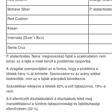
Mohave Silver
P. atalantioid
Red Cushion
Kasan
Interrada (
)
Dart’s Red
Santa Cruz
P. atalantioides ’Nana’ megnevezésű fajtát a szakirodalom nem
ismer, ez a fajta e-miatt került a problémás csoportba.
A vizsgálat szempontjából az is fontos, hogy a probléma a
tételek hány %-át érintette. Szerencsére ez az arány sokkal
kedvezőbb, mint az a fajták arányából következne.
Százalékban kifejezve a tételek 82%-a volt fajtaazonos, 18%–a
nem.
A 9 ellenőrzött díszfaiskolából 4 díszfaiskola felelt meg
maradéktalanul a tűztövis fajtaazonossági és fajtatisztasági
ellenőrzésen (22 %).