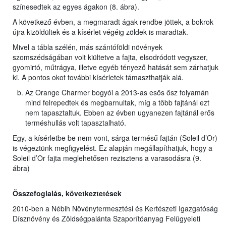
színesedtek az egyes ágakon (8. ábra).
A következő évben, a megmaradt ágak rendbe jöttek, a bokrok
újra kizöldültek és a kísérlet végéig zöldek is maradtak.
Mivel a tábla szélén, más szántóföldi növények
szomszédságában volt kiültetve a fajta, elsodródott vegyszer,
gyomirtó, műtrágya, illetve egyéb tényező hatását sem zárhatjuk
ki. A pontos okot további kísérletek támaszthatják alá.
Az Orange Charmer bogyói a 2013-as esős ősz folyamán
mind felrepedtek és megbarnultak, míg a több fajtánál ezt
nem tapasztaltuk. Ebben az évben ugyanezen fajtánál erős
terméshullás volt tapasztalható.
Egy, a kísérletbe be nem vont, sárga termésű fajtán (Soleil d’Or)
is végeztünk megfigyelést. Ez alapján megállapíthatjuk, hogy a
Soleil d’Or fajta meglehetősen rezisztens a varasodásra (9.
ábra)
Összefoglalás, következtetések
2010-ben a Nébih Növénytermesztési és Kertészeti Igazgatóság
Dísznövény és Zöldségpalánta Szaporítóanyag Felügyeleti