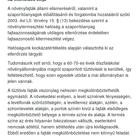
A növényfajták állami elismeréséről, valamint a
szaporítóanyagok előállításáról és forgalomba hozataláról szóló
2003. évi LII. törvény 15. § (13) bekezdése szerint a
növénytermesztési hatóság a szaporítóanyag
fajtaazonosságának utólagos ellenőrzése érdekében
fajtaazonosító kitermesztést végez.
Hatóságunk kockázatértékelés alapján választotta ki az
ellenőrzés tárgyát:
Tudomásunk volt arról, hogy a 60-70-es évek díszfaiskolai
növényállományába magról szaporított tűztövisek is kerültek, így
feltételezhető, hogy ezen egyedek utódai a mai állományban is
jelen vannak.
A tűztövis fajták viszonylag nehezen megkülönböztethetők
egymástól. A növekedési erélyen, a levél színének fényességén,
a levélfonák szőrözöttségén, a levéllemez alakján, szélén, a
sziromlevelek alakján, a portok színén kívül a fajták elsődleges
megkülönböztető bélyege a termés színe és alakja. A termés
színe az érés folyamán fokozatosan változik, esetenként
nemcsak sötétül, hanem sötétedés után újra kivilágosodik.
Ebből eredően a fajták megkülönböztetése nem könnyű feladat.