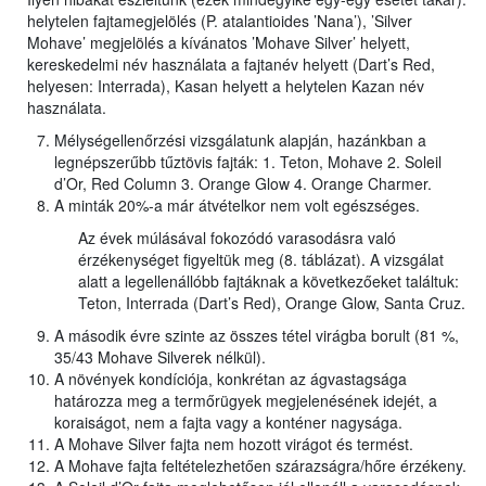
helytelen fajtamegjelölés (P. atalantioides ’Nana’), ’Silver
Mohave’ megjelölés a kívánatos ’Mohave Silver’ helyett,
kereskedelmi név használata a fajtanév helyett (Dart’s Red,
helyesen: Interrada), Kasan helyett a helytelen Kazan név
használata.
Mélységellenőrzési vizsgálatunk alapján, hazánkban a
legnépszerűbb tűztövis fajták: 1. Teton, Mohave 2. Soleil
d’Or, Red Column 3. Orange Glow 4. Orange Charmer.
A minták 20%-a már átvételkor nem volt egészséges.
Az évek múlásával fokozódó varasodásra való
érzékenységet figyeltük meg (8. táblázat). A vizsgálat
alatt a legellenállóbb fajtáknak a következőeket találtuk:
Teton, Interrada (Dart’s Red), Orange Glow, Santa Cruz.
A második évre szinte az összes tétel virágba borult (81 %,
35/43 Mohave Silverek nélkül).
A növények kondíciója, konkrétan az ágvastagsága
határozza meg a termőrügyek megjelenésének idejét, a
koraiságot, nem a fajta vagy a konténer nagysága.
A Mohave Silver fajta nem hozott virágot és termést.
A Mohave fajta feltételezhetően szárazságra/hőre érzékeny.