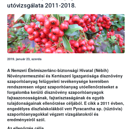
utóvizsgálata 2011-2018.
2019. január 23, szerda
A Nemzeti Élelmiszerlánc-biztonsági Hivatal (Nébih)
Növénytermesztési és Kertészeti Igazgatósága dísznövény
szaporítóanyag felügyeleti tevékenysége keretében
rendszeresen végez szaporítóanyag utóellenőrzéseket a
forgalomba kerülő dísznövény szaporítóanyagok
fajtaazonosságának, fajtatisztaságának és egyéb
tulajdonságainak ellenőrzése céljából. E cikk a 2011 évben,
engedélyes díszfaiskolákból vett Pyracantha sp. (tűztövis)
szaporítóanyagokkal végzett vizsgálatokról és
eredményeiről szól.
Az ellenőrzés célja