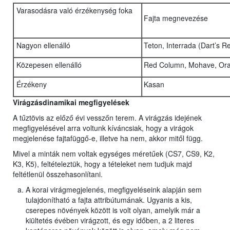
Varasodásra való érzékenység foka
Fajta megnevezése
Nagyon ellenálló
Teton, Interrada (Dart’s 
Közepesen ellenálló
Red Column, Mohave, Ora
Érzékeny
Kasan
Virágzásdinamikai megfigyelések
A tűztövis az előző évi vesszőn terem. A virágzás idejének
megfigyelésével arra voltunk kíváncsiak, hogy a virágok
megjelenése fajtafüggő-e, illetve ha nem, akkor mitől függ.
Mivel a minták nem voltak egységes méretűek (CS7, CS9, K2,
K3, K5), feltételeztük, hogy a tételeket nem tudjuk majd
feltétlenül összehasonlítani.
A korai virágmegjelenés, megfigyeléseink alapján sem
tulajdonítható a fajta attribútumának. Ugyanis a kis,
cserepes növények között is volt olyan, amelyik már a
kiültetés évében virágzott, és egy időben, a 2 literes