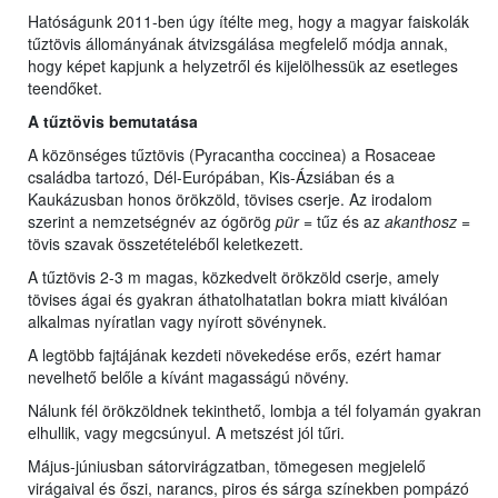
Hatóságunk 2011-ben úgy ítélte meg, hogy a magyar faiskolák
tűztövis állományának átvizsgálása megfelelő módja annak,
hogy képet kapjunk a helyzetről és kijelölhessük az esetleges
teendőket.
A tűztövis bemutatása
A közönséges tűztövis (Pyracantha coccinea) a Rosaceae
családba tartozó, Dél-Európában, Kis-Ázsiában és a
Kaukázusban honos örökzöld, tövises cserje. Az irodalom
szerint a nemzetségnév az ógörög
pür
= tűz és az
akanthosz
=
tövis szavak összetételéből keletkezett.
A tűztövis 2-3 m magas, közkedvelt örökzöld cserje, amely
tövises ágai és gyakran áthatolhatatlan bokra miatt kiválóan
alkalmas nyíratlan vagy nyírott sövénynek.
A legtöbb fajtájának kezdeti növekedése erős, ezért hamar
nevelhető belőle a kívánt magasságú növény.
Nálunk fél örökzöldnek tekinthető, lombja a tél folyamán gyakran
elhullik, vagy megcsúnyul. A metszést jól tűri.
Május-júniusban sátorvirágzatban, tömegesen megjelelő
virágaival és őszi, narancs, piros és sárga színekben pompázó