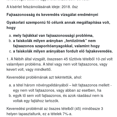
A kísérlet felszámolásának ideje: 2018. ősz
Fajtaazonosság és keveredés vizsgálat eredményei
Gyakorlati szempontú fő célunk annak megállapítása volt,
hogy
mely fajtákkal van fajtaazonossági probléma,
a faiskolák milyen arányban „fertőzöttek” nem
fajtaazonos szaporítóanyagokkal, valamint hogy
a faiskolák milyen arányában fordult elő fajtakeveredés.
1. A Nébih által vizsgált, összesen 45 tűztövis tételből 10-zel volt
valamilyen probléma. A tétel vagy nem volt fajtaazonos, vagy
kevert volt, vagy mindkettő.
Keveredési problémának azt tekintettük, ahol:
a tétel három növénypéldányából – két fajtaazonos mellett -
egy nem volt fajtaazonos, vagy abban az esetben, ha
egyik tő sem volt fajtaazonos, és azok ráadásul nem is
voltak egy fajtához tartozók.
Keveredési problémát az összes tételből (45) mindössze 3
helyen tapasztaltunk, ez a tételek 7%-a.