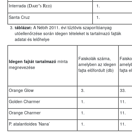
Interrada (
)
Dart’s Red
Santa Cruz
táblázat:
A Nébih 2011. évi tűztövis szaporítóanyag
utóellenőrzése során idegen tételeket is tartalmazó fajták
adatai és lelőhelye
Faiskolák száma,
Faisko
Idegen fajtát tartalmazó
minta
amelyben az idegen
amely
megnevezése
fajta előfordult (db)
fajta e
Orange Glow
Golden Charmer
Orange Charmer
P. atalantioides ’Nana’