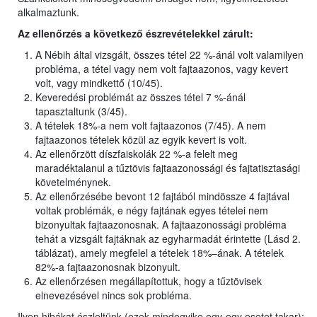
alkalmaztunk.
Az ellenőrzés a következő észrevételekkel zárult:
A Nébih által vizsgált, összes tétel 22 %-ánál volt valamilyen
probléma, a tétel vagy nem volt fajtaazonos, vagy kevert
volt, vagy mindkettő (10/45).
Keveredési problémát az összes tétel 7 %-ánál
tapasztaltunk (3/45).
A tételek 18%-a nem volt fajtaazonos (7/45). A nem
fajtaazonos tételek közül az egyik kevert is volt.
Az ellenőrzött díszfaiskolák 22 %-a felelt meg
maradéktalanul a tűztövis fajtaazonossági és fajtatisztasági
követelménynek.
Az ellenőrzésébe bevont 12 fajtából mindössze 4 fajtával
voltak problémák, e négy fajtának egyes tételei nem
bizonyultak fajtaazonosnak. A fajtaazonossági probléma
tehát a vizsgált fajtáknak az egyharmadát érintette (Lásd 2.
táblázat), amely megfelel a tételek 18%–ának. A tételek
82%-a fajtaazonosnak bizonyult.
Az ellenőrzésen megállapítottuk, hogy a tűztövisek
elnevezésével nincs sok probléma.
Ilyen hibákat észleltünk (ezek mindegyike egy-egy esetet takar):