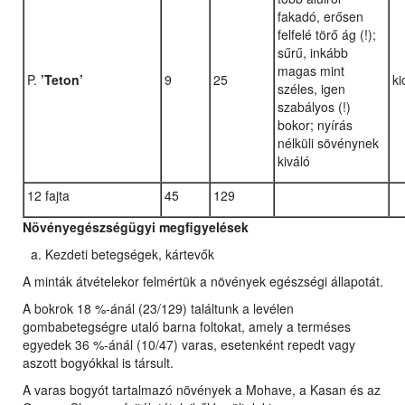
fakadó, erősen
felfelé törő ág (!);
sűrű, inkább
magas mint
P.
’Teton’
9
25
ki
széles, igen
szabályos (!)
bokor; nyírás
nélküli sövénynek
kiváló
12 fajta
45
129
Növényegészségügyi megfigyelések
Kezdeti betegségek, kártevők
A minták átvételekor felmértük a növények egészségi állapotát.
A bokrok 18 %-ánál (23/129) találtunk a levélen
gombabetegségre utaló barna foltokat, amely a terméses
egyedek 36 %-ánál (10/47) varas, esetenként repedt vagy
aszott bogyókkal is társult.
A varas bogyót tartalmazó növények a Mohave, a Kasan és az