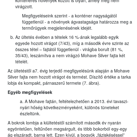
konténeres növények között is olyan, amely még nem
virágzott.
Megfigyeléseink szerint - a konténer nagyságától
függetlenül - a növények ágvastagsága határozza meg a
termőrügyek megjelenésének idejét.
Az ültetés évében a tételek 16 %-ának legalább egyik
egyede hozott virágot (7/43), míg a második évre szinte az
összes tétel – fajtától függetlenül - virágba borult (81 %,
35/43), leszámítva a nem virágzó Mohave Silver fajta két
tételét.
Az ültetéstől a7. évig terjedő megfigyelésünk alapján a Mohave
Silver fajta nem hozott virágot és termést. Díszítő értéke a tarka
lobja és kompakt, párnaszerű termete (7. ábra).
Egyéb megfigyelések
a. A Mohave fajtán, feltételezhetően a 2013. évi tavaszi-
nyári hőség következményeként, különös tüneteket
észleltünk.
A bokrok lombja a kiültetéstől számított második év nyarán
egyöntetűen, feltűnően megsárgult, és több bokorból egy-egy
ág elszáradt, barna lett. Ezen kívül, a bogyók „fáziskéséssel”