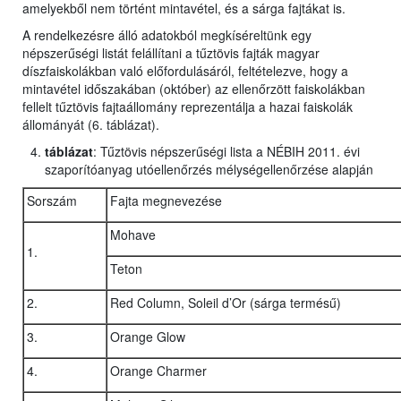
amelyekből nem történt mintavétel, és a sárga fajtákat is.
A rendelkezésre álló adatokból megkíséreltünk egy
népszerűségi listát felállítani a tűztövis fajták magyar
díszfaiskolákban való előfordulásáról, feltételezve, hogy a
mintavétel időszakában (október) az ellenőrzött faiskolákban
fellelt tűztövis fajtaállomány reprezentálja a hazai faiskolák
állományát (6. táblázat).
táblázat
: Tűztövis népszerűségi lista a NÉBIH 2011. évi
szaporítóanyag utóellenőrzés mélységellenőrzése alapján
Sorszám
Fajta megnevezése
Mohave
1.
Teton
2.
Red Column, Soleil d’Or (sárga termésű)
3.
Orange Glow
4.
Orange Charmer