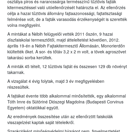
osztálya piros és narancssárga termésszínű tűztövis fajták
kitermesztéssel való utóellenőrzését határozta el. Az ellenőrzés
célja a hazai tűztövis állomány fajtaazonossági, fajtatisztasági
felmérése volt, de a fajták varasodás érzékenységét is szerették
volna megfigyelni.
A mintákat a Nébih felügyelői vették 2011 őszén, 9 hazai
díszfaiskolai termesztőtől, majd átteleltetést követően, 2012.
április 19-én a Nébih Fajtakitermesztő Állomásán, Monorierdőn
kiültették őket. A sor- és tőtáv 3,2 x 2 m volt, a tövek agroszövet
takarású sorba kerültek.
A minták 45 tételt, 12 tűztövis fajtát és összesen 129 db növényt
takarnak.
A vizsgálat 4 évig folytak, majd 3 év megfigyelésben
részesültek.
A fajtákat évente több alkalommal minősítették, egy alkalommal
Tóth Imre és Sütöriné Diószegi Magdolna (Budapesti Corvinus
Egyetem) oktatókkal együtt.
Az eredmények összesítése után az ellenőrzött faiskolák
visszajelzést kaptak saját tételeikről.
Szankcióként minőségvédelmi bírságot nem, figyelmeztetést