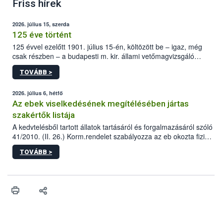
Friss hírek
2026. július 15, szerda
125 éve történt
125 évvel ezelőtt 1901. július 15-én, költözött be – igaz, még
csak részben – a budapesti m. kir. állami vetőmagvizsgáló
állomás a Kis Rókus utca 15. szám alatti, Czigler Győző által
TOVÁBB >
tervezett új épületébe.
2026. július 6, hétfő
Az ebek viselkedésének megítélésében jártas
szakértők listája
A kedvtelésből tartott állatok tartásáról és forgalmazásáról szóló
41/2010. (II. 26.) Korm.rendelet szabályozza az eb okozta fizikai
sérülés, illetve ennek veszélye keletkezésekor felmerülő
TOVÁBB >
hatósági feladatokat, valamint a veszélyes eb tartását és annak
engedélyezését. Ezen eljárások során szükség esetén be kell
vonni az ebek viselkedésének megítélésében jártas szakértőt.