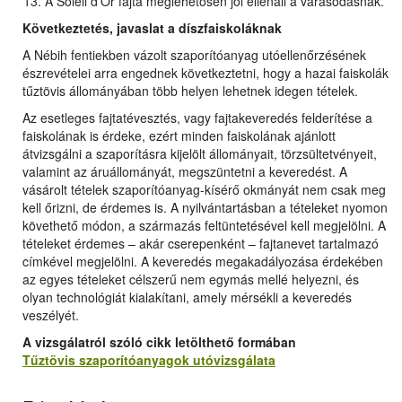
A Soleil d’Or fajta meglehetősen jól ellenáll a varasodásnak.
Következtetés, javaslat a díszfaiskoláknak
A Nébih fentiekben vázolt szaporítóanyag utóellenőrzésének
észrevételei arra engednek következtetni, hogy a hazai faiskolák
tűztövis állományában több helyen lehetnek idegen tételek.
Az esetleges fajtatévesztés, vagy fajtakeveredés felderítése a
faiskolának is érdeke, ezért minden faiskolának ajánlott
átvizsgálni a szaporításra kijelölt állományait, törzsültetvényeit,
valamint az áruállományát, megszüntetni a keveredést. A
vásárolt tételek szaporítóanyag-kísérő okmányát nem csak meg
kell őrizni, de érdemes is. A nyilvántartásban a tételeket nyomon
követhető módon, a származás feltüntetésével kell megjelölni. A
tételeket érdemes – akár cserepenként – fajtanevet tartalmazó
címkével megjelölni. A keveredés megakadályozása érdekében
az egyes tételeket célszerű nem egymás mellé helyezni, és
olyan technológiát kialakítani, amely mérsékli a keveredés
veszélyét.
A vizsgálatról szóló cikk letölthet
ő
formában
Tűztövis szaporítóanyagok utóvizsgálata