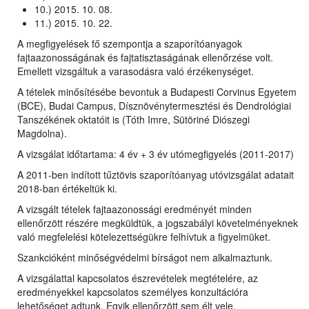
10.) 2015. 10. 08.
11.) 2015. 10. 22.
A megfigyelések fő szempontja a szaporítóanyagok
fajtaazonosságának és fajtatisztaságának ellenőrzése volt.
Emellett vizsgáltuk a varasodásra való érzékenységet.
A tételek minősítésébe bevontuk a Budapesti Corvinus Egyetem
(BCE), Budai Campus, Dísznövénytermesztési és Dendrológiai
Tanszékének oktatóit is (Tóth Imre, Sütöriné Diószegi
Magdolna).
A vizsgálat időtartama: 4 év + 3 év utómegfigyelés (2011-2017)
A 2011-ben indított tűztövis szaporítóanyag utóvizsgálat adatait
2018-ban értékeltük ki.
A vizsgált tételek fajtaazonossági eredményét minden
ellenőrzött részére megküldtük, a jogszabályi követelményeknek
való megfelelési kötelezettségükre felhívtuk a figyelmüket.
Szankcióként minőségvédelmi bírságot nem alkalmaztunk.
A vizsgálattal kapcsolatos észrevételek megtételére, az
eredményekkel kapcsolatos személyes konzultációra
lehetőséget adtunk. Egyik ellenőrzött sem élt vele.