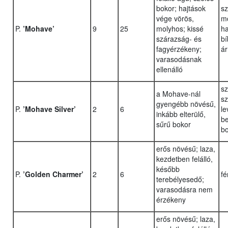
bokor; hajtások
sz
vége vörös,
mo
P.
’Mohave’
9
25
molyhos; kissé
ha
szárazság- és
bí
fagyérzékeny;
ár
varasodásnak
ellenálló
sz
a Mohave-nál
sz
gyengébb növésű,
P.
’Mohave Silver’
2
6
le
inkább elterülő,
be
sűrű bokor
b
erős növésű; laza,
kezdetben felálló,
később
P.
’Golden Charmer’
2
6
fé
terebélyesedő;
varasodásra nem
érzékeny
erős növésű; laza,