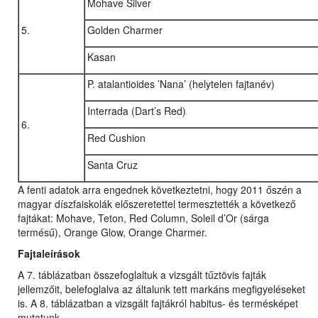
Mohave Silver
5.
Golden Charmer
Kasan
P. atalantioides ’Nana’ (helytelen fajtanév)
Interrada (Dart’s Red)
6.
Red Cushion
Santa Cruz
A fenti adatok arra engednek következtetni, hogy 2011 őszén a
magyar díszfaiskolák előszeretettel termesztették a következő
fajtákat: Mohave, Teton, Red Column, Soleil d’Or (sárga
termésű), Orange Glow, Orange Charmer.
Fajtaleírások
A 7. táblázatban összefoglaltuk a vizsgált tűztövis fajták
jellemzőit, belefoglalva az általunk tett markáns megfigyeléseket
is. A 8. táblázatban a vizsgált fajtákról habitus- és termésképet
mutatunk.