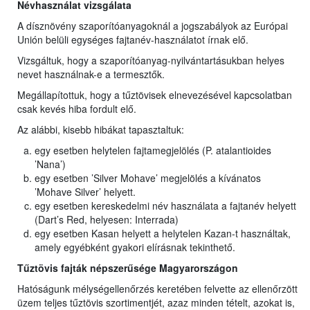
Névhasználat vizsgálata
A dísznövény szaporítóanyagoknál a jogszabályok az Európai
Unión belüli egységes fajtanév-használatot írnak elő.
Vizsgáltuk, hogy a szaporítóanyag-nyilvántartásukban helyes
nevet használnak-e a termesztők.
Megállapítottuk, hogy a tűztövisek elnevezésével kapcsolatban
csak kevés hiba fordult elő.
Az alábbi, kisebb hibákat tapasztaltuk:
egy esetben helytelen fajtamegjelölés (P. atalantioides
’Nana’)
egy esetben ’Silver Mohave’ megjelölés a kívánatos
’Mohave Silver’ helyett.
egy esetben kereskedelmi név használata a fajtanév helyett
(Dart’s Red, helyesen: Interrada)
egy esetben Kasan helyett a helytelen Kazan-t használtak,
amely egyébként gyakori elírásnak tekinthető.
Tűztövis fajták népszerűsége Magyarországon
Hatóságunk mélységellenőrzés keretében felvette az ellenőrzött
üzem teljes tűztövis szortimentjét, azaz minden tételt, azokat is,