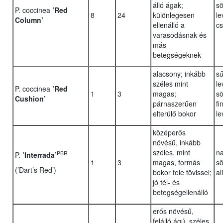
álló ágak;
sö
P. coccinea
’Red
8
24
különlegesen
le
Column’
ellenálló a
cs
varasodásnak és
más
betegségeknek
alacsony; inkább
sű
széles mint
le
P. coccinea
’Red
1
3
magas;
sö
Cushion’
párnaszerűen
fi
elterülő bokor
le
középerős
növésű, inkább
széles, mint
na
PBR
P.
’Interrada’
1
3
magas, formás
sö
(’Dart’s Red’)
bokor tele tövissel;
al
jó tél- és
betegségellenálló
erős növésű,
felálló ágú, széles