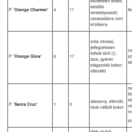
kezdetben felálló,
később
P.
’Orange Charmer’
4
11
fé
terebélyesedő;
varasodásra nem
érzékeny
erős növésű,
jellegzetesen
na
felfelé törő (!),
P.
’Orange Glow’
6
17
sz
laza, gyéren
sö
elágazódó bokor;
ellenálló
n
fé
sö
alacsony, elterülő,
P.
’Santa Cruz’
1
3
vi
tövis nélküli bokor
m
sz
több alulról