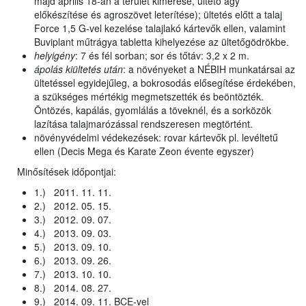
majd április 18-án a terület kimérése, ültető ágy
előkészítése és agroszövet leterítése); ültetés előtt a talaj
Force 1,5 G-vel kezelése talajlakó kártevők ellen, valamint
Buviplant műtrágya tabletta kihelyezése az ültetőgödrökbe.
helyigény
: 7 és fél sorban; sor és tőtáv: 3,2 x 2 m.
ápolás kiültetés után
: a növényeket a NÉBIH munkatársai az
ültetéssel egyidejűleg, a bokrosodás elősegítése érdekében,
a szükséges mértékig megmetszették és beöntözték.
Öntözés, kapálás, gyomlálás a töveknél, és a sorközök
lazítása talajmarózással rendszeresen megtörtént.
növényvédelmi védekezések: rovar kártevők pl. levéltetű
ellen (Decis Mega és Karate Zeon évente egyszer)
Minősítések időpontjai:
1.) 2011. 11. 11.
2.) 2012. 05. 15.
3.) 2012. 09. 07.
4.) 2013. 09. 03.
5.) 2013. 09. 10.
6.) 2013. 09. 26.
7.) 2013. 10. 10.
8.) 2014. 08. 27.
9.) 2014. 09. 11. BCE-vel