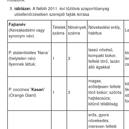
táblázat:
A Nébih 2011. évi tűztövis szaporítóanyag
utóellenőrzésében szereplő fajták leírása
Fajtanév
Tételek
Növények
Növekedési erély,
(Kereskedelmi vagy
Le
száma
száma
habitus
synonym név)
lassú növésű,
P. atalantioides ’Nana’
ki
kompakt bokor,
(helytelen név)
1
3
le
felfelé törő, lazán
Ilyennek láttuk:
cs
álló ágakkal
magas,
k
erőteljesen felfelé
P. coccinea
’Kasan’
fé
1
3
törő bokor; szőrös
(Orange Giant)
sö
hajtáscsúcs;
fo
kitűnő télállóság
erős, gyors
növekedés;
mereven felfelé