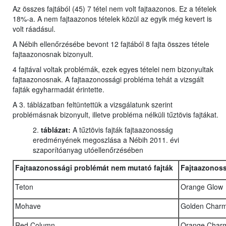
Az összes fajtából (45) 7 tétel nem volt fajtaazonos. Ez a tételek
18%-a. A nem fajtaazonos tételek közül az egyik még kevert is
volt ráadásul.
A Nébih ellenőrzésébe bevont 12 fajtából 8 fajta összes tétele
fajtaazonosnak bizonyult.
4 fajtával voltak problémák, ezek egyes tételei nem bizonyultak
fajtaazonosnak. A fajtaazonossági probléma tehát a vizsgált
fajták egyharmadát érintette.
A 3. táblázatban feltüntettük a vizsgálatunk szerint
problémásnak bizonyult, illetve probléma nélküli tűztövis fajtákat.
2.
táblázat:
A tűztövis fajták fajtaazonosság
eredményének megoszlása a Nébih 2011. évi
szaporítóanyag utóellenőrzésében
Fajtaazonossági problémát nem mutató fajták
Fajtaazonoss
Teton
Orange Glow
Mohave
Golden Char
Red Column
Orange Char