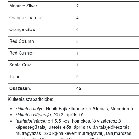
Mohave Silver
2
Orange Charmer
4
Orange Glow
6
Red Column
8
Red Cushion
1
Santa Cruz
1
Teton
9
Összesen:
45
Kiültetés szabadföldbe:
kiültetés helye:
Nébih Fajtakitermesztő Állomás, Monorierdő
kiültetés időpontja:
2012. április 19.
talajadottságok:
pH 5,51-es, homokos, jó vízáteresztő
képességű talaj; ültetés előtt, április 16-án talajelőkészítés:
műtrágyázás (220 kg/ha kevert műtrágyával), talajmarózás,