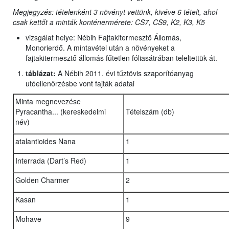
Megjegyzés: tételenként 3 növényt vettünk, kivéve 6 tételt, ahol
csak kettőt a minták konténermérete: CS7, CS9, K2, K3, K5
vizsgálat helye: Nébih Fajtakitermesztő Állomás,
Monorierdő. A mintavétel után a növényeket a
fajtakitermesztő állomás fűtetlen fóliasátrában teleltettük át.
táblázat:
A Nébih 2011. évi tűztövis szaporítóanyag
utóellenőrzésbe vont fajták adatai
Minta megnevezése
Pyracantha... (kereskedelmi
Tételszám (db)
név)
atalantioides Nana
1
Interrada (Dart’s Red)
1
Golden Charmer
2
Kasan
1
Mohave
9