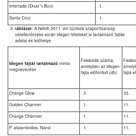
Interrada (
)
Dart’s Red
Santa Cruz
táblázat:
A Nébih 2011. évi tűztövis szaporítóanyag
utóellenőrzése során idegen tételeket is tartalmazó fajták
adatai és lelőhelye
Faiskolák száma,
Faisko
Idegen fajtát tartalmazó
minta
amelyben az idegen
amely
megnevezése
fajta előfordult (db)
fajta e
Orange Glow
Golden Charmer
Orange Charmer
P. atalantioides ’Nana’