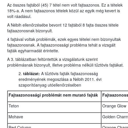
Az összes fajtából (45) 7 tétel nem volt fajtaazonos. Ez a tételek
18%-a. A nem fajtaazonos tételek közül az egyik még kevert is
volt ráadásul.
A Nébih ellenőrzésébe bevont 12 fajtából 8 fajta összes tétele
fajtaazonosnak bizonyult.
4 fajtával voltak problémák, ezek egyes tételei nem bizonyultak
fajtaazonosnak. A fajtaazonossági probléma tehát a vizsgált
fajták egyharmadát érintette.
A 3. táblázatban feltüntettük a vizsgálatunk szerint
problémásnak bizonyult, illetve probléma nélküli tűztövis fajtákat.
2.
táblázat:
A tűztövis fajták fajtaazonosság
eredményének megoszlása a Nébih 2011. évi
szaporítóanyag utóellenőrzésében
Fajtaazonossági problémát nem mutató fajták
Fajtaazonoss
Teton
Orange Glow
Mohave
Golden Char
Red Column
Orange Char