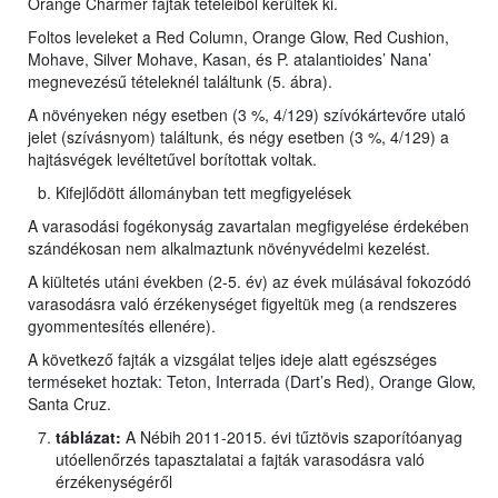
Orange Charmer fajták tételeiből kerültek ki.
Foltos leveleket a Red Column, Orange Glow, Red Cushion,
Mohave, Silver Mohave, Kasan, és P. atalantioides’ Nana’
megnevezésű tételeknél találtunk (5. ábra).
A növényeken négy esetben (3 %, 4/129) szívókártevőre utaló
jelet (szívásnyom) találtunk, és négy esetben (3 %, 4/129) a
hajtásvégek levéltetűvel borítottak voltak.
Kifejlődött állományban tett megfigyelések
A varasodási fogékonyság zavartalan megfigyelése érdekében
szándékosan nem alkalmaztunk növényvédelmi kezelést.
A kiültetés utáni években (2-5. év) az évek múlásával fokozódó
varasodásra való érzékenységet figyeltük meg (a rendszeres
gyommentesítés ellenére).
A következő fajták a vizsgálat teljes ideje alatt egészséges
terméseket hoztak: Teton, Interrada (Dart’s Red), Orange Glow,
Santa Cruz.
táblázat:
A Nébih 2011-2015. évi tűztövis szaporítóanyag
utóellenőrzés tapasztalatai a fajták varasodásra való
érzékenységéről