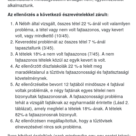
alkalmaztunk.
Az ellenőrzés a következő észrevételekkel zárult:
A Nébih által vizsgált, összes tétel 22 %-ánál volt valamilyen
probléma, a tétel vagy nem volt fajtaazonos, vagy kevert
volt, vagy mindkettő (10/45).
Keveredési problémát az összes tétel 7 %-ánál
tapasztaltunk (3/45).
A tételek 18%-a nem volt fajtaazonos (7/45). A nem
fajtaazonos tételek közül az egyik kevert is volt.
Az ellenőrzött díszfaiskolák 22 %-a felelt meg
maradéktalanul a tűztövis fajtaazonossági és fajtatisztasági
követelménynek.
Az ellenőrzésébe bevont 12 fajtából mindössze 4 fajtával
voltak problémák, e négy fajtának egyes tételei nem
bizonyultak fajtaazonosnak. A fajtaazonossági probléma
tehát a vizsgált fajtáknak az egyharmadát érintette (Lásd 2.
táblázat), amely megfelel a tételek 18%–ának. A tételek
82%-a fajtaazonosnak bizonyult.
Az ellenőrzésen megállapítottuk, hogy a tűztövisek
elnevezésével nincs sok probléma.
Ilyen hibákat észleltünk (ezek mindegyike egy-egy esetet takar):