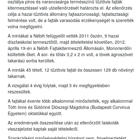
osztálya piros és narancssárga termésszínű tűztövis fajták
kitermesztéssel való utóellenőrzését határozta el. Az ellenőrzés
célja a hazai tűztövis állomány fajtaazonossági, fajtatisztasági
felmérése volt, de a fajták varasodás érzékenységét is szerették
volna megfigyelni.
A mintákat a Nébih felügyelői vették 2011 őszén, 9 hazai
díszfaiskolai termesztőtől, majd átteleltetést követően, 2012.
április 19-én a Nébih Fajtakitermesztő Állomásán, Monorierdőn
kiültették őket. A sor- és tőtáv 3,2 x 2 m volt, a tövek agroszövet
takarású sorba kerültek.
A minták 45 tételt, 12 tűztövis fajtát és összesen 129 db növényt
takarnak.
A vizsgálat 4 évig folytak, majd 3 év megfigyelésben
részesültek.
A fajtákat évente több alkalommal minősítették, egy alkalommal
Tóth Imre és Sütöriné Diószegi Magdolna (Budapesti Corvinus
Egyetem) oktatókkal együtt.
Az eredmények összesítése után az ellenőrzött faiskolák
visszajelzést kaptak saját tételeikről.
Szankcióként minőségvédelmi bírságot nem, figyelmeztetést