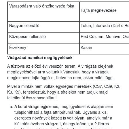
Varasodásra való érzékenység foka
Fajta megnevezése
Nagyon ellenálló
Teton, Interrada (Dart’s 
Közepesen ellenálló
Red Column, Mohave, Ora
Érzékeny
Kasan
Virágzásdinamikai megfigyelések
A tűztövis az előző évi vesszőn terem. A virágzás idejének
megfigyelésével arra voltunk kíváncsiak, hogy a virágok
megjelenése fajtafüggő-e, illetve ha nem, akkor mitől függ.
Mivel a minták nem voltak egységes méretűek (CS7, CS9, K2,
K3, K5), feltételeztük, hogy a tételeket nem tudjuk majd
feltétlenül összehasonlítani.
A korai virágmegjelenés, megfigyeléseink alapján sem
tulajdonítható a fajta attribútumának. Ugyanis a kis,
cserepes növények között is volt olyan, amelyik már a
kiültetés évében virágzott, és egy időben, a 2 literes