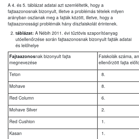
A 4. és 5. táblázat adatai azt szemléltetik, hogy a
fajtaazonosnak bizonyult, illetve a problémás tételek milyen
arányban oszlanak meg a fajták között, illetve, hogy a
fajtaazonossági problémák hány díszfaiskolát érintenek.
táblázat:
A Nébih 2011. évi tűztövis szaporítóanyag
utóellenőrzése során fajtaazonosnak bizonyult fajták adatai
és lelőhelye
Fajtaazonos
nak bizonyult fajta
Faiskolák száma, a
megnevezése
ellenőrzött fajta előf
Teton
Mohave
Red Column
Mohave Silver
Red Cushion
Kasan