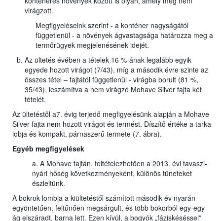
konténeres növények között is olyan, amely még nem
virágzott.
Megfigyeléseink szerint - a konténer nagyságától
függetlenül - a növények ágvastagsága határozza meg a
termőrügyek megjelenésének idejét.
Az ültetés évében a tételek 16 %-ának legalább egyik
egyede hozott virágot (7/43), míg a második évre szinte az
összes tétel – fajtától függetlenül - virágba borult (81 %,
35/43), leszámítva a nem virágzó Mohave Silver fajta két
tételét.
Az ültetéstől a7. évig terjedő megfigyelésünk alapján a Mohave
Silver fajta nem hozott virágot és termést. Díszítő értéke a tarka
lobja és kompakt, párnaszerű termete (7. ábra).
Egyéb megfigyelések
a. A Mohave fajtán, feltételezhetően a 2013. évi tavaszi-
nyári hőség következményeként, különös tüneteket
észleltünk.
A bokrok lombja a kiültetéstől számított második év nyarán
egyöntetűen, feltűnően megsárgult, és több bokorból egy-egy
ág elszáradt, barna lett. Ezen kívül, a bogyók „fáziskéséssel”