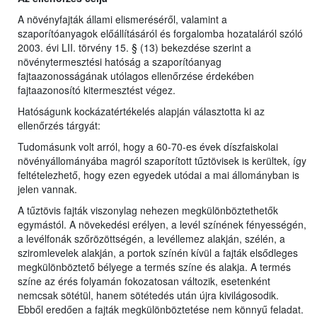
A növényfajták állami elismeréséről, valamint a
szaporítóanyagok előállításáról és forgalomba hozataláról szóló
2003. évi LII. törvény 15. § (13) bekezdése szerint a
növénytermesztési hatóság a szaporítóanyag
fajtaazonosságának utólagos ellenőrzése érdekében
fajtaazonosító kitermesztést végez.
Hatóságunk kockázatértékelés alapján választotta ki az
ellenőrzés tárgyát:
Tudomásunk volt arról, hogy a 60-70-es évek díszfaiskolai
növényállományába magról szaporított tűztövisek is kerültek, így
feltételezhető, hogy ezen egyedek utódai a mai állományban is
jelen vannak.
A tűztövis fajták viszonylag nehezen megkülönböztethetők
egymástól. A növekedési erélyen, a levél színének fényességén,
a levélfonák szőrözöttségén, a levéllemez alakján, szélén, a
sziromlevelek alakján, a portok színén kívül a fajták elsődleges
megkülönböztető bélyege a termés színe és alakja. A termés
színe az érés folyamán fokozatosan változik, esetenként
nemcsak sötétül, hanem sötétedés után újra kivilágosodik.
Ebből eredően a fajták megkülönböztetése nem könnyű feladat.