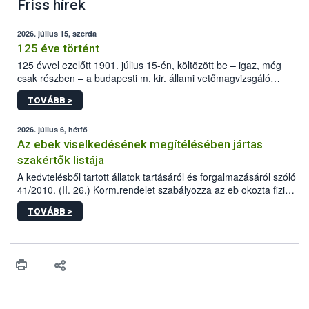
Friss hírek
2026. július 15, szerda
125 éve történt
125 évvel ezelőtt 1901. július 15-én, költözött be – igaz, még
csak részben – a budapesti m. kir. állami vetőmagvizsgáló
állomás a Kis Rókus utca 15. szám alatti, Czigler Győző által
TOVÁBB >
tervezett új épületébe.
2026. július 6, hétfő
Az ebek viselkedésének megítélésében jártas
szakértők listája
A kedvtelésből tartott állatok tartásáról és forgalmazásáról szóló
41/2010. (II. 26.) Korm.rendelet szabályozza az eb okozta fizikai
sérülés, illetve ennek veszélye keletkezésekor felmerülő
TOVÁBB >
hatósági feladatokat, valamint a veszélyes eb tartását és annak
engedélyezését. Ezen eljárások során szükség esetén be kell
vonni az ebek viselkedésének megítélésében jártas szakértőt.