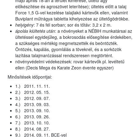
majd április 18-án a terület kimérése, ültető ágy
előkészítése és agroszövet leterítése); ültetés előtt a talaj
Force 1,5 G-vel kezelése talajlakó kártevők ellen, valamint
Buviplant műtrágya tabletta kihelyezése az ültetőgödrökbe.
helyigény
: 7 és fél sorban; sor és tőtáv: 3,2 x 2 m.
ápolás kiültetés után
: a növényeket a NÉBIH munkatársai az
ültetéssel egyidejűleg, a bokrosodás elősegítése érdekében,
a szükséges mértékig megmetszették és beöntözték.
Öntözés, kapálás, gyomlálás a töveknél, és a sorközök
lazítása talajmarózással rendszeresen megtörtént.
növényvédelmi védekezések: rovar kártevők pl. levéltetű
ellen (Decis Mega és Karate Zeon évente egyszer)
Minősítések időpontjai:
1.) 2011. 11. 11.
2.) 2012. 05. 15.
3.) 2012. 09. 07.
4.) 2013. 09. 03.
5.) 2013. 09. 10.
6.) 2013. 09. 26.
7.) 2013. 10. 10.
8.) 2014. 08. 27.
9.) 2014. 09. 11. BCE-vel