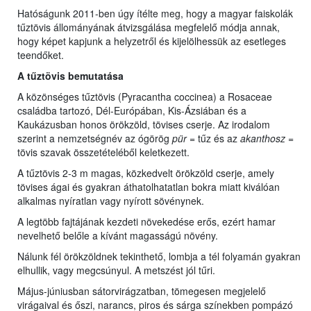
Hatóságunk 2011-ben úgy ítélte meg, hogy a magyar faiskolák
tűztövis állományának átvizsgálása megfelelő módja annak,
hogy képet kapjunk a helyzetről és kijelölhessük az esetleges
teendőket.
A tűztövis bemutatása
A közönséges tűztövis (Pyracantha coccinea) a Rosaceae
családba tartozó, Dél-Európában, Kis-Ázsiában és a
Kaukázusban honos örökzöld, tövises cserje. Az irodalom
szerint a nemzetségnév az ógörög
pür
= tűz és az
akanthosz
=
tövis szavak összetételéből keletkezett.
A tűztövis 2-3 m magas, közkedvelt örökzöld cserje, amely
tövises ágai és gyakran áthatolhatatlan bokra miatt kiválóan
alkalmas nyíratlan vagy nyírott sövénynek.
A legtöbb fajtájának kezdeti növekedése erős, ezért hamar
nevelhető belőle a kívánt magasságú növény.
Nálunk fél örökzöldnek tekinthető, lombja a tél folyamán gyakran
elhullik, vagy megcsúnyul. A metszést jól tűri.
Május-júniusban sátorvirágzatban, tömegesen megjelelő
virágaival és őszi, narancs, piros és sárga színekben pompázó