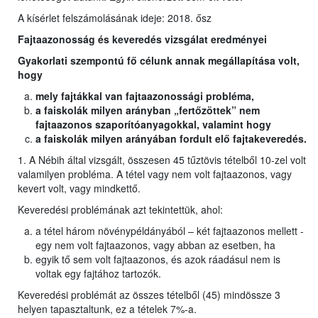
A kísérlet felszámolásának ideje: 2018. ősz
Fajtaazonosság és keveredés vizsgálat eredményei
Gyakorlati szempontú fő célunk annak megállapítása volt,
hogy
mely fajtákkal van fajtaazonossági probléma,
a faiskolák milyen arányban „fertőzöttek” nem
fajtaazonos szaporítóanyagokkal, valamint hogy
a faiskolák milyen arányában fordult elő fajtakeveredés.
1. A Nébih által vizsgált, összesen 45 tűztövis tételből 10-zel volt
valamilyen probléma. A tétel vagy nem volt fajtaazonos, vagy
kevert volt, vagy mindkettő.
Keveredési problémának azt tekintettük, ahol:
a tétel három növénypéldányából – két fajtaazonos mellett -
egy nem volt fajtaazonos, vagy abban az esetben, ha
egyik tő sem volt fajtaazonos, és azok ráadásul nem is
voltak egy fajtához tartozók.
Keveredési problémát az összes tételből (45) mindössze 3
helyen tapasztaltunk, ez a tételek 7%-a.