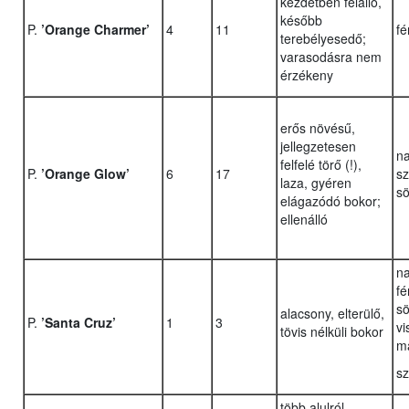
kezdetben felálló,
később
P.
’Orange Charmer’
4
11
fé
terebélyesedő;
varasodásra nem
érzékeny
erős növésű,
jellegzetesen
na
felfelé törő (!),
P.
’Orange Glow’
6
17
sz
laza, gyéren
sö
elágazódó bokor;
ellenálló
n
fé
sö
alacsony, elterülő,
P.
’Santa Cruz’
1
3
vi
tövis nélküli bokor
m
sz
több alulról