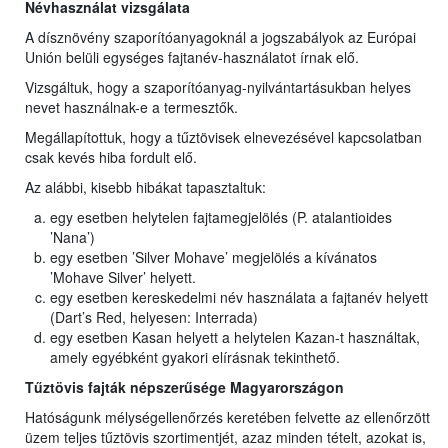
Névhasználat vizsgálata
A dísznövény szaporítóanyagoknál a jogszabályok az Európai
Unión belüli egységes fajtanév-használatot írnak elő.
Vizsgáltuk, hogy a szaporítóanyag-nyilvántartásukban helyes
nevet használnak-e a termesztők.
Megállapítottuk, hogy a tűztövisek elnevezésével kapcsolatban
csak kevés hiba fordult elő.
Az alábbi, kisebb hibákat tapasztaltuk:
egy esetben helytelen fajtamegjelölés (P. atalantioides
’Nana’)
egy esetben ’Silver Mohave’ megjelölés a kívánatos
’Mohave Silver’ helyett.
egy esetben kereskedelmi név használata a fajtanév helyett
(Dart’s Red, helyesen: Interrada)
egy esetben Kasan helyett a helytelen Kazan-t használtak,
amely egyébként gyakori elírásnak tekinthető.
Tűztövis fajták népszerűsége Magyarországon
Hatóságunk mélységellenőrzés keretében felvette az ellenőrzött
üzem teljes tűztövis szortimentjét, azaz minden tételt, azokat is,