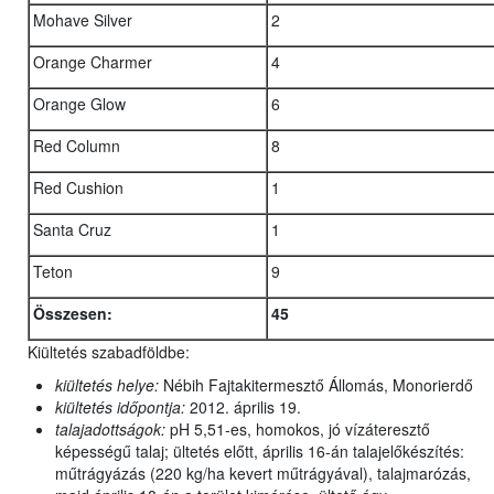
Mohave Silver
2
Orange Charmer
4
Orange Glow
6
Red Column
8
Red Cushion
1
Santa Cruz
1
Teton
9
Összesen:
45
Kiültetés szabadföldbe:
kiültetés helye:
Nébih Fajtakitermesztő Állomás, Monorierdő
kiültetés időpontja:
2012. április 19.
talajadottságok:
pH 5,51-es, homokos, jó vízáteresztő
képességű talaj; ültetés előtt, április 16-án talajelőkészítés:
műtrágyázás (220 kg/ha kevert műtrágyával), talajmarózás,