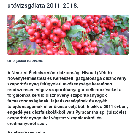
utóvizsgálata 2011-2018.
2019. január 23, szerda
A Nemzeti Élelmiszerlánc-biztonsági Hivatal (Nébih)
Növénytermesztési és Kertészeti Igazgatósága dísznövény
szaporítóanyag felügyeleti tevékenysége keretében
rendszeresen végez szaporítóanyag utóellenőrzéseket a
forgalomba kerülő dísznövény szaporítóanyagok
fajtaazonosságának, fajtatisztaságának és egyéb
tulajdonságainak ellenőrzése céljából. E cikk a 2011 évben,
engedélyes díszfaiskolákból vett Pyracantha sp. (tűztövis)
szaporítóanyagokkal végzett vizsgálatokról és
eredményeiről szól.
Az ellenőrzés célja