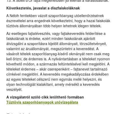
A Soleil d’Or fajta meglehetősen jól ellenáll a varasodásnak.
Következtetés, javaslat a díszfaiskoláknak
A Nébih fentiekben vázolt szaporítóanyag utóellenőrzésének
észrevételei arra engednek következtetni, hogy a hazai faiskolák
tűztövis állományában több helyen lehetnek idegen tételek.
Az esetleges fajtatévesztés, vagy fajtakeveredés felderítése a
faiskolának is érdeke, ezért minden faiskolának ajánlott
átvizsgálni a szaporításra kijelölt állományait, törzsültetvényeit,
valamint az áruállományát, megszüntetni a keveredést. A
vásárolt tételek szaporítóanyag-kísérő okmányát nem csak meg
kell őrizni, de érdemes is. A nyilvántartásban a tételeket nyomon
követhető módon, a származás feltüntetésével kell megjelölni. A
tételeket érdemes – akár cserepenként – fajtanevet tartalmazó
címkével megjelölni. A keveredés megakadályozása érdekében
az egyes tételeket célszerű nem egymás mellé helyezni, és
olyan technológiát kialakítani, amely mérsékli a keveredés
veszélyét.
A vizsgálatról szóló cikk letölthet
ő
formában
Tűztövis szaporítóanyagok utóvizsgálata