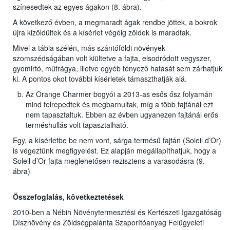
színesedtek az egyes ágakon (8. ábra).
A következő évben, a megmaradt ágak rendbe jöttek, a bokrok
újra kizöldültek és a kísérlet végéig zöldek is maradtak.
Mivel a tábla szélén, más szántóföldi növények
szomszédságában volt kiültetve a fajta, elsodródott vegyszer,
gyomirtó, műtrágya, illetve egyéb tényező hatását sem zárhatjuk
ki. A pontos okot további kísérletek támaszthatják alá.
Az Orange Charmer bogyói a 2013-as esős ősz folyamán
mind felrepedtek és megbarnultak, míg a több fajtánál ezt
nem tapasztaltuk. Ebben az évben ugyanezen fajtánál erős
terméshullás volt tapasztalható.
Egy, a kísérletbe be nem vont, sárga termésű fajtán (Soleil d’Or)
is végeztünk megfigyelést. Ez alapján megállapíthatjuk, hogy a
Soleil d’Or fajta meglehetősen rezisztens a varasodásra (9.
ábra)
Összefoglalás, következtetések
2010-ben a Nébih Növénytermesztési és Kertészeti Igazgatóság
Dísznövény és Zöldségpalánta Szaporítóanyag Felügyeleti