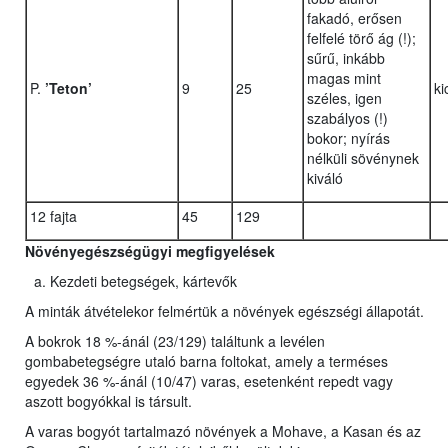
fakadó, erősen
felfelé törő ág (!);
sűrű, inkább
magas mint
P.
’Teton’
9
25
ki
széles, igen
szabályos (!)
bokor; nyírás
nélküli sövénynek
kiváló
12 fajta
45
129
Növényegészségügyi megfigyelések
Kezdeti betegségek, kártevők
A minták átvételekor felmértük a növények egészségi állapotát.
A bokrok 18 %-ánál (23/129) találtunk a levélen
gombabetegségre utaló barna foltokat, amely a terméses
egyedek 36 %-ánál (10/47) varas, esetenként repedt vagy
aszott bogyókkal is társult.
A varas bogyót tartalmazó növények a Mohave, a Kasan és az