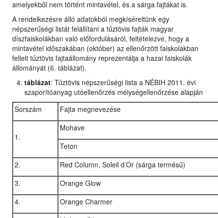
amelyekből nem történt mintavétel, és a sárga fajtákat is.
A rendelkezésre álló adatokból megkíséreltünk egy
népszerűségi listát felállítani a tűztövis fajták magyar
díszfaiskolákban való előfordulásáról, feltételezve, hogy a
mintavétel időszakában (október) az ellenőrzött faiskolákban
fellelt tűztövis fajtaállomány reprezentálja a hazai faiskolák
állományát (6. táblázat).
táblázat
: Tűztövis népszerűségi lista a NÉBIH 2011. évi
szaporítóanyag utóellenőrzés mélységellenőrzése alapján
Sorszám
Fajta megnevezése
Mohave
1.
Teton
2.
Red Column, Soleil d’Or (sárga termésű)
3.
Orange Glow
4.
Orange Charmer