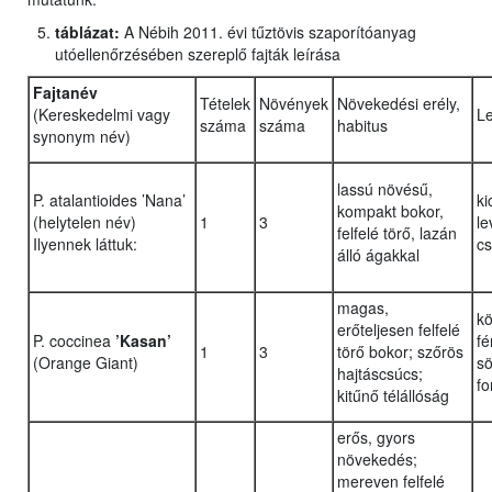
táblázat:
A Nébih 2011. évi tűztövis szaporítóanyag
utóellenőrzésében szereplő fajták leírása
Fajtanév
Tételek
Növények
Növekedési erély,
(Kereskedelmi vagy
Le
száma
száma
habitus
synonym név)
lassú növésű,
P. atalantioides ’Nana’
ki
kompakt bokor,
(helytelen név)
1
3
le
felfelé törő, lazán
Ilyennek láttuk:
cs
álló ágakkal
magas,
k
erőteljesen felfelé
P. coccinea
’Kasan’
fé
1
3
törő bokor; szőrös
(Orange Giant)
sö
hajtáscsúcs;
fo
kitűnő télállóság
erős, gyors
növekedés;
mereven felfelé