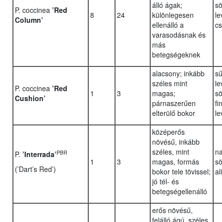
álló ágak;
sö
P. coccinea
’Red
8
24
különlegesen
le
Column’
ellenálló a
cs
varasodásnak és
más
betegségeknek
alacsony; inkább
sű
széles mint
le
P. coccinea
’Red
1
3
magas;
sö
Cushion’
párnaszerűen
fi
elterülő bokor
le
középerős
növésű, inkább
széles, mint
na
PBR
P.
’Interrada’
1
3
magas, formás
sö
(’Dart’s Red’)
bokor tele tövissel;
al
jó tél- és
betegségellenálló
erős növésű,
felálló ágú, széles