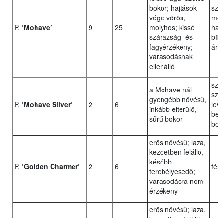
bokor; hajtások
sz
vége vörös,
mo
P.
’Mohave’
9
25
molyhos; kissé
ha
szárazság- és
bí
fagyérzékeny;
ár
varasodásnak
ellenálló
sz
a Mohave-nál
sz
gyengébb növésű,
P.
’Mohave Silver’
2
6
le
inkább elterülő,
be
sűrű bokor
b
erős növésű; laza,
kezdetben felálló,
később
P.
’Golden Charmer’
2
6
fé
terebélyesedő;
varasodásra nem
érzékeny
erős növésű; laza,