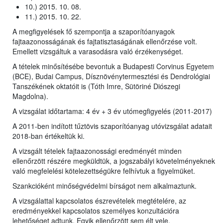
10.) 2015. 10. 08.
11.) 2015. 10. 22.
A megfigyelések fő szempontja a szaporítóanyagok
fajtaazonosságának és fajtatisztaságának ellenőrzése volt.
Emellett vizsgáltuk a varasodásra való érzékenységet.
A tételek minősítésébe bevontuk a Budapesti Corvinus Egyetem
(BCE), Budai Campus, Dísznövénytermesztési és Dendrológiai
Tanszékének oktatóit is (Tóth Imre, Sütöriné Diószegi
Magdolna).
A vizsgálat időtartama: 4 év + 3 év utómegfigyelés (2011-2017)
A 2011-ben indított tűztövis szaporítóanyag utóvizsgálat adatait
2018-ban értékeltük ki.
A vizsgált tételek fajtaazonossági eredményét minden
ellenőrzött részére megküldtük, a jogszabályi követelményeknek
való megfelelési kötelezettségükre felhívtuk a figyelmüket.
Szankcióként minőségvédelmi bírságot nem alkalmaztunk.
A vizsgálattal kapcsolatos észrevételek megtételére, az
eredményekkel kapcsolatos személyes konzultációra
lehetőséget adtunk. Egyik ellenőrzött sem élt vele.