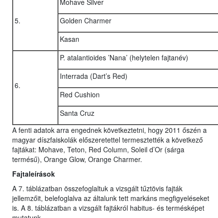
Mohave Silver
5.
Golden Charmer
Kasan
P. atalantioides ’Nana’ (helytelen fajtanév)
Interrada (Dart’s Red)
6.
Red Cushion
Santa Cruz
A fenti adatok arra engednek következtetni, hogy 2011 őszén a
magyar díszfaiskolák előszeretettel termesztették a következő
fajtákat: Mohave, Teton, Red Column, Soleil d’Or (sárga
termésű), Orange Glow, Orange Charmer.
Fajtaleírások
A 7. táblázatban összefoglaltuk a vizsgált tűztövis fajták
jellemzőit, belefoglalva az általunk tett markáns megfigyeléseket
is. A 8. táblázatban a vizsgált fajtákról habitus- és termésképet
mutatunk.