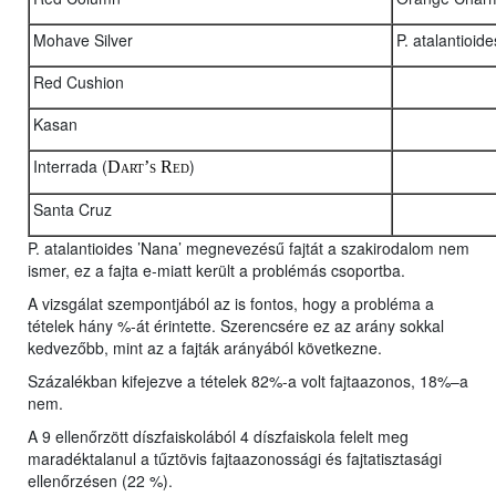
Mohave Silver
P. atalantioid
Red Cushion
Kasan
Interrada (
)
Dart’s Red
Santa Cruz
P. atalantioides ’Nana’ megnevezésű fajtát a szakirodalom nem
ismer, ez a fajta e-miatt került a problémás csoportba.
A vizsgálat szempontjából az is fontos, hogy a probléma a
tételek hány %-át érintette. Szerencsére ez az arány sokkal
kedvezőbb, mint az a fajták arányából következne.
Százalékban kifejezve a tételek 82%-a volt fajtaazonos, 18%–a
nem.
A 9 ellenőrzött díszfaiskolából 4 díszfaiskola felelt meg
maradéktalanul a tűztövis fajtaazonossági és fajtatisztasági
ellenőrzésen (22 %).