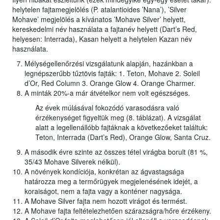
helytelen fajtamegjelölés (P. atalantioides ’Nana’), ’Silver
Mohave’ megjelölés a kívánatos ’Mohave Silver’ helyett,
kereskedelmi név használata a fajtanév helyett (Dart’s Red,
helyesen: Interrada), Kasan helyett a helytelen Kazan név
használata.
Mélységellenőrzési vizsgálatunk alapján, hazánkban a
legnépszerűbb tűztövis fajták: 1. Teton, Mohave 2. Soleil
d’Or, Red Column 3. Orange Glow 4. Orange Charmer.
A minták 20%-a már átvételkor nem volt egészséges.
Az évek múlásával fokozódó varasodásra való
érzékenységet figyeltük meg (8. táblázat). A vizsgálat
alatt a legellenállóbb fajtáknak a következőeket találtuk:
Teton, Interrada (Dart’s Red), Orange Glow, Santa Cruz.
A második évre szinte az összes tétel virágba borult (81 %,
35/43 Mohave Silverek nélkül).
A növények kondíciója, konkrétan az ágvastagsága
határozza meg a termőrügyek megjelenésének idejét, a
koraiságot, nem a fajta vagy a konténer nagysága.
A Mohave Silver fajta nem hozott virágot és termést.
A Mohave fajta feltételezhetően szárazságra/hőre érzékeny.