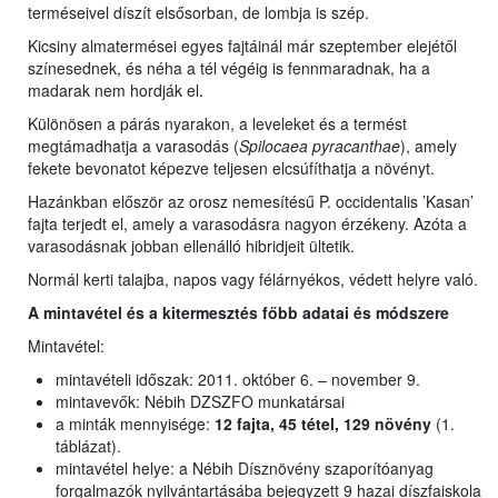
terméseivel díszít elsősorban, de lombja is szép.
Kicsiny almatermései egyes fajtáinál már szeptember elejétől
színesednek, és néha a tél végéig is fennmaradnak, ha a
madarak nem hordják el.
Különösen a párás nyarakon, a leveleket és a termést
megtámadhatja a varasodás (
Spilocaea pyracanthae
), amely
fekete bevonatot képezve teljesen elcsúfíthatja a növényt.
Hazánkban először az orosz nemesítésű P. occidentalis ’Kasan’
fajta terjedt el, amely a varasodásra nagyon érzékeny. Azóta a
varasodásnak jobban ellenálló hibridjeit ültetik.
Normál kerti talajba, napos vagy félárnyékos, védett helyre való.
A mintavétel és a kitermesztés főbb adatai és módszere
Mintavétel:
mintavételi időszak: 2011. október 6. – november 9.
mintavevők: Nébih DZSZFO munkatársai
a minták mennyisége:
12 fajta, 45 tétel, 129 növény
(1.
táblázat).
mintavétel helye: a Nébih Dísznövény szaporítóanyag
forgalmazók nyilvántartásába bejegyzett 9 hazai díszfaiskola