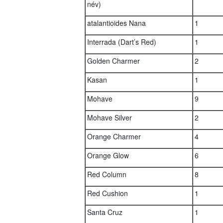
név)
atalantioides Nana
1
Interrada (Dart’s Red)
1
Golden Charmer
2
Kasan
1
Mohave
9
Mohave Silver
2
Orange Charmer
4
Orange Glow
6
Red Column
8
Red Cushion
1
Santa Cruz
1