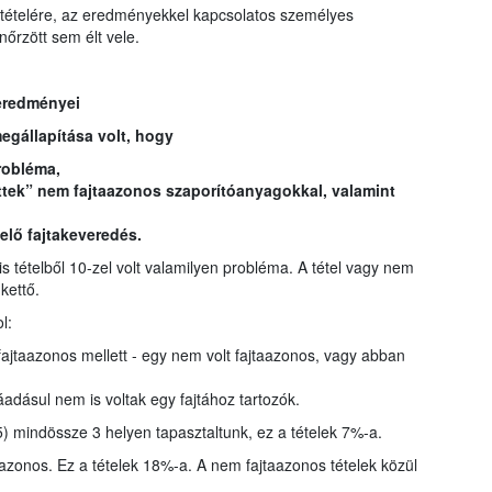
gtételére, az eredményekkel kapcsolatos személyes
nőrzött sem élt vele.
eredményei
egállapítása volt, hogy
robléma,
öttek” nem fajtaazonos szaporítóanyagokkal, valamint
elő fajtakeveredés.
is tételből 10-zel volt valamilyen probléma. A tétel vagy nem
kettő.
l:
ajtaazonos mellett - egy nem volt fajtaazonos, vagy abban
áadásul nem is voltak egy fajtához tartozók.
) mindössze 3 helyen tapasztaltunk, ez a tételek 7%-a.
taazonos. Ez a tételek 18%-a. A nem fajtaazonos tételek közül