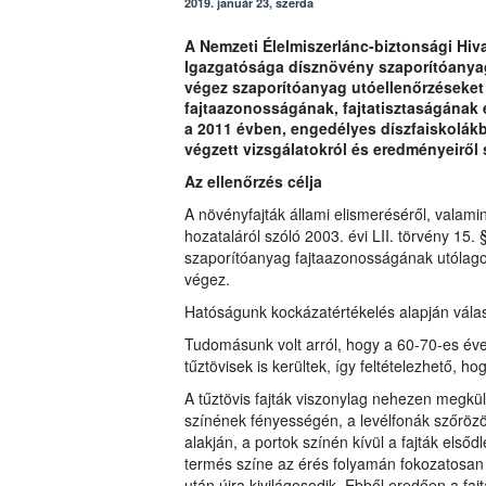
2019. január 23, szerda
A Nemzeti Élelmiszerlánc-biztonsági Hiv
Igazgatósága dísznövény szaporítóanyag
végez szaporítóanyag utóellenőrzéseket
fajtaazonosságának, fajtatisztaságának 
a 2011 évben, engedélyes díszfaiskolákb
végzett vizsgálatokról és eredményeiről 
Az ellenőrzés célja
A növényfajták állami elismeréséről, valami
hozataláról szóló 2003. évi LII. törvény 15
szaporítóanyag fajtaazonosságának utólago
végez.
Hatóságunk kockázatértékelés alapján válasz
Tudomásunk volt arról, hogy a 60-70-es éve
tűztövisek is kerültek, így feltételezhető, 
A tűztövis fajták viszonylag nehezen megkü
színének fényességén, a levélfonák szőrözöt
alakján, a portok színén kívül a fajták els
termés színe az érés folyamán fokozatosan
után újra kivilágosodik. Ebből eredően a f