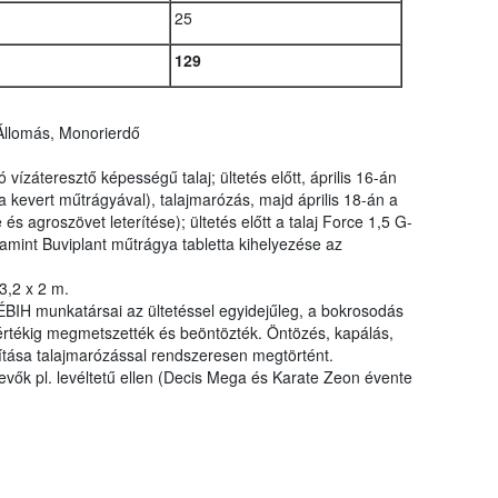
25
129
Állomás, Monorierdő
vízáteresztő képességű talaj; ültetés előtt, április 16-án
a kevert műtrágyával), talajmarózás, majd április 18-án a
 és agroszövet leterítése); ültetés előtt a talaj Force 1,5 G-
alamint Buviplant műtrágya tabletta kihelyezése az
 3,2 x 2 m.
ÉBIH munkatársai az ültetéssel egyidejűleg, a bokrosodás
rtékig megmetszették és beöntözték. Öntözés, kapálás,
zítása talajmarózással rendszeresen megtörtént.
vők pl. levéltetű ellen (Decis Mega és Karate Zeon évente