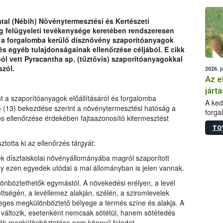
épüle
atal (Nébih) Növénytermesztési és Kertészeti
 felügyeleti tevékenysége keretében rendszeresen
 a forgalomba kerülő dísznövény szaporítóanyagok
és egyéb tulajdonságainak ellenőrzése céljából. E cikk
ól vett Pyracantha sp. (tűztövis) szaporítóanyagokkal
szól.
2026. j
Az e
járta
nt a szaporítóanyagok előállításáról és forgalomba
A kedv
. § (13) bekezdése szerint a növénytermesztési hatóság a
forga
s ellenőrzése érdekében fajtaazonosító kitermesztést
Korm.
TO
sérül
felme
totta ki az ellenőrzés tárgyát:
veszé
k díszfaiskolai növényállományába magról szaporított
Ezen 
hogy ezen egyedek utódai a mai állományban is jelen vannak.
vonni
jártas
lönböztethetők egymástól. A növekedési erélyen, a levél
tségén, a levéllemez alakján, szélén, a sziromlevelek
ődleges megkülönböztető bélyege a termés színe és alakja. A
 változik, esetenként nemcsak sötétül, hanem sötétedés
ajták megkülönböztetése nem könnyű feladat.