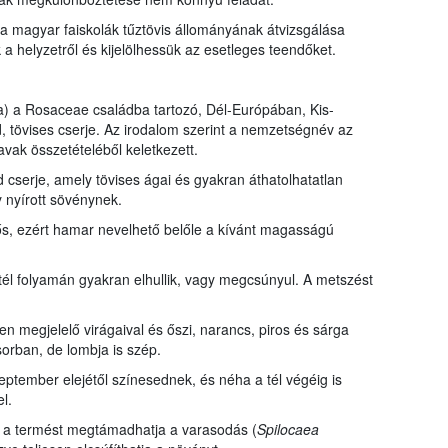
 magyar faiskolák tűztövis állományának átvizsgálása
 helyzetről és kijelölhessük az esetleges teendőket.
a) a Rosaceae családba tartozó, Dél-Európában, Kis-
 tövises cserje. Az irodalom szerint a nemzetségnév az
avak összetételéből keletkezett.
 cserje, amely tövises ágai és gyakran áthatolhatatlan
y nyírott sövénynek.
ős, ezért hamar nevelhető belőle a kívánt magasságú
 tél folyamán gyakran elhullik, vagy megcsúnyul. A metszést
 megjelelő virágaival és őszi, narancs, piros és sárga
orban, de lombja is szép.
eptember elejétől színesednek, és néha a tél végéig is
l.
s a termést megtámadhatja a varasodás (
Spilocaea