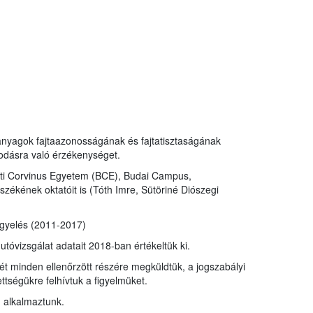
anyagok fajtaazonosságának és fajtatisztaságának
asodásra való érzékenységet.
sti Corvinus Egyetem (BCE), Budai Campus,
zékének oktatóit is (Tóth Imre, Sütöriné Diószegi
igyelés (2011-2017)
utóvizsgálat adatait 2018-ban értékeltük ki.
ét minden ellenőrzött részére megküldtük, a jogszabályi
tségükre felhívtuk a figyelmüket.
 alkalmaztunk.